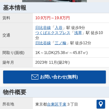
基本情報
賃料
10.9万円～19.8万円
日比谷線
「
入谷
」駅 徒歩9分
つくばエクスプレス
「
浅草
」駅 徒歩10
交通
分
日比谷線
「
三ノ輪
」駅 徒歩12分
間取り(面積)
1K～1LDK(25.38㎡～45.87㎡)
築年月
2023年 11月(築2年)
お問い合わせ(無料)
物件概要
所在地
東京都
台東区
千束
３丁目