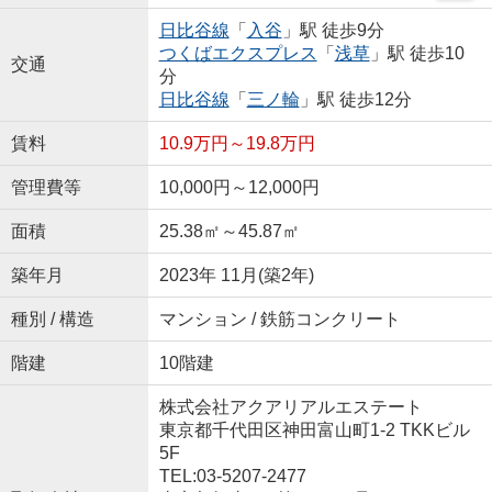
日比谷線
「
入谷
」駅 徒歩9分
つくばエクスプレス
「
浅草
」駅 徒歩10
交通
分
日比谷線
「
三ノ輪
」駅 徒歩12分
賃料
10.9万円～19.8万円
管理費等
10,000円～12,000円
面積
25.38㎡～45.87㎡
築年月
2023年 11月(築2年)
種別 / 構造
マンション / 鉄筋コンクリート
階建
10階建
株式会社アクアリアルエステート
東京都千代田区神田富山町1-2 TKKビル
5F
TEL:03-5207-2477