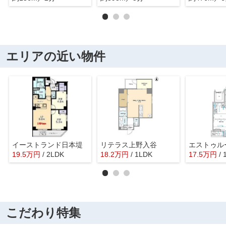
エリアの近い物件
イーストランド日本堤
リテラス上野入谷
エストゥル
19.5
万
円
/ 2LDK
18.2
万
円
/ 1LDK
17.5
万
円
/
こだわり特集