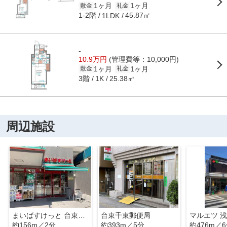
1ヶ月
1ヶ月
敷金
礼金
1-2階
45.87㎡
1LDK
-
10.9万円
(管理費等：10,000円)
1ヶ月
1ヶ月
敷金
礼金
3階
25.38㎡
1K
周辺施設
まいばすけっと 台東千束店
台東千束郵便局
マルエツ 
約156m／2分
約393m／5分
約476m／