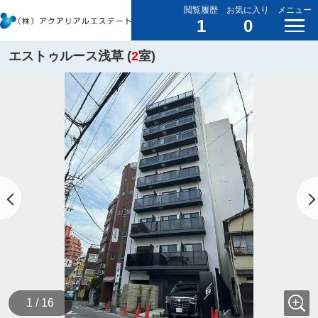
閲覧履歴
お気に入り
メニュー
1
0
エストゥルース浅草 (
2
室)
1 / 16