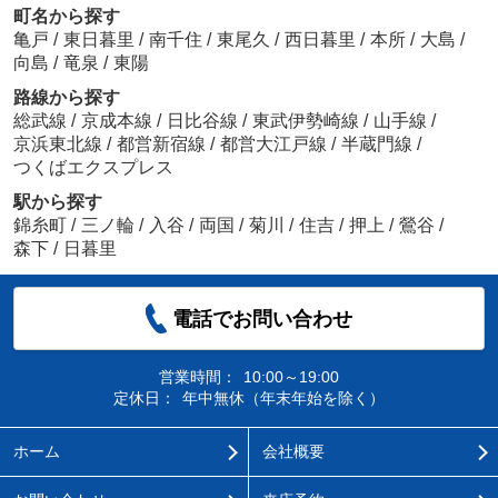
町名から探す
亀戸
/
東日暮里
/
南千住
/
東尾久
/
西日暮里
/
本所
/
大島
/
向島
/
竜泉
/
東陽
路線から探す
総武線
/
京成本線
/
日比谷線
/
東武伊勢崎線
/
山手線
/
京浜東北線
/
都営新宿線
/
都営大江戸線
/
半蔵門線
/
つくばエクスプレス
駅から探す
錦糸町
/
三ノ輪
/
入谷
/
両国
/
菊川
/
住吉
/
押上
/
鶯谷
/
森下
/
日暮里
電話でお問い合わせ
営業時間：
10:00～19:00
定休日：
年中無休（年末年始を除く）
ホーム
会社概要