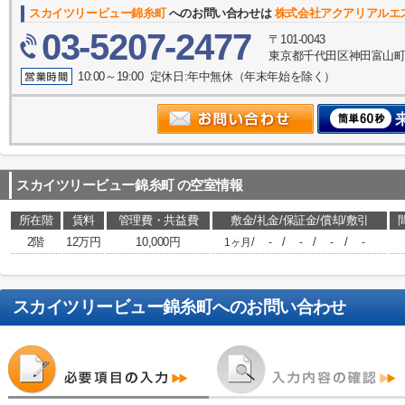
スカイツリービュー錦糸町
へのお問い合わせは
株式会社アクアリアルエ
03-5207-2477
〒101-0043
東京都千代田区神田富山町1-2
10:00～19:00 定休日:年中無休（年末年始を除く）
スカイツリービュー錦糸町
の空室情報
所在階
賃料
管理費・共益費
敷金/礼金/保証金/償却/敷引
2階
12万円
10,000円
/
/
/
/
1ヶ月
-
-
-
-
スカイツリービュー錦糸町
へのお問い合わせ