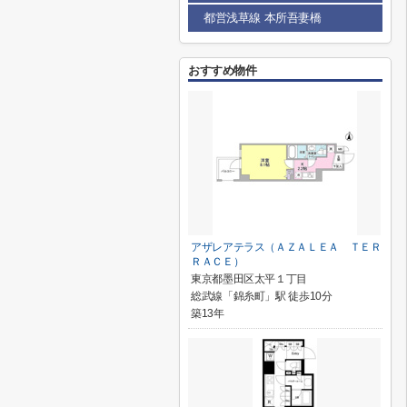
都営浅草線 本所吾妻橋
おすすめ物件
アザレアテラス（ＡＺＡＬＥＡ ＴＥＲ
ＲＡＣＥ）
東京都墨田区太平１丁目
総武線「錦糸町」駅 徒歩10分
築13年