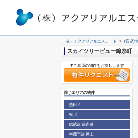
（株）アクアリアルエステート
>
(賃貸)
スカイツリービュー錦糸町
▼ご希望の物件をお探しします
同じエリアの物件
墨田区
横川
総武線 錦糸町
半蔵門線 押上