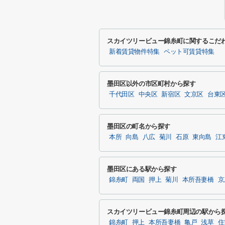
スカイツリービュー錦糸町に関するこだ
新着賃貸物件特集
ペット可賃貸特集
墨田区以外の市区町村から探す
千代田区
中央区
新宿区
文京区
台東
墨田区の町名から探す
本所
向島
八広
菊川
石原
東向島
江
墨田区にある駅から探す
錦糸町
両国
押上
菊川
本所吾妻橋
京
スカイツリービュー錦糸町周辺の駅から
錦糸町
押上
本所吾妻橋
亀戸
浅草
住