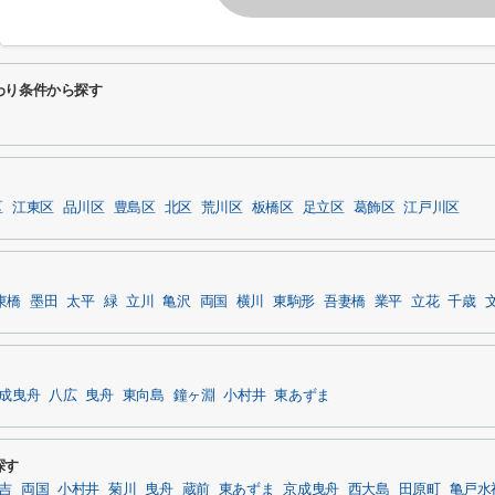
わり条件から探す
区
江東区
品川区
豊島区
北区
荒川区
板橋区
足立区
葛飾区
江戸川区
東橋
墨田
太平
緑
立川
亀沢
両国
横川
東駒形
吾妻橋
業平
立花
千歳
成曳舟
八広
曳舟
東向島
鐘ヶ淵
小村井
東あずま
探す
吉
両国
小村井
菊川
曳舟
蔵前
東あずま
京成曳舟
西大島
田原町
亀戸水