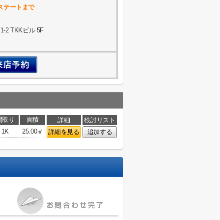
ステートまで
 TKKビル 5F
間取り
面積
詳細
検討リスト
1K
25.00㎡
詳細を見る
追加する