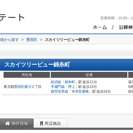
営業時間：
10:00～1
地域から探す
>
墨田区
>
スカイツリービュー錦糸町
スカイツリービュー錦糸町
所在地
交通
総武線
「
錦糸町
」駅 徒歩11分
築
東京都
墨田区
横川
２丁目
半蔵門線
「
押上
」駅 徒歩13分
6
都営浅草線
「
本所吾妻橋
」駅 徒歩16分
鉄
物件情報
周辺施設