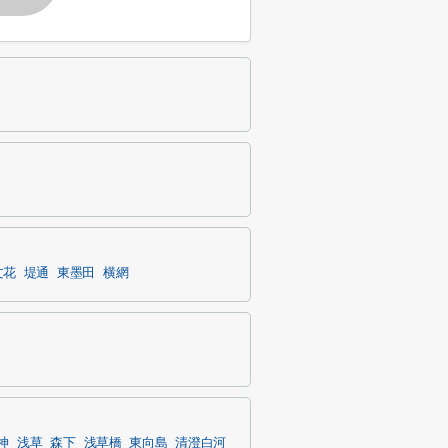
文花
堤通
東墨田
横網
神
浅草
森下
浅草橋
東向島
清澄白河