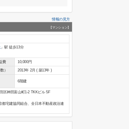
情報の見方
【マンション】
上
」駅 徒歩13分
益費
10,000円
年数）
2013年 2月 ( 築13年 )
6階建
区神田富山町1-2 TKKビル 5F
京都宅建協同組合、全日本不動産政治連