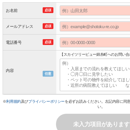
お名前
必須
メールアドレス
必須
電話番号
必須
【スカイツリービュー錦糸町へのお問い合
内容
任意
※
利用規約
及び
プライバシーポリシー
を必ずお読みください。左記内容に同
い。
未入力項目があります