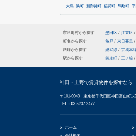
大島
浜町
新御徒町
稲荷町
馬喰町
平
市区町村から探す
墨田区
/
江東区
/
町名から探す
亀戸
/
東日暮里
/
路線から探す
総武線
/
京成本
駅から探す
錦糸町
/
三ノ輪
/
神田・上野で賃貸物件を探すなら 
〒101-0043 東京都千代田区神田富山町1-2 
TEL：03-5207-2477
ホーム
会社概要