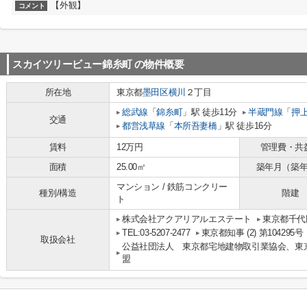
【外観】
コメント
スカイツリービュー錦糸町
の物件概要
所在地
東京都
墨田区
横川
２丁目
総武線
「
錦糸町
」駅 徒歩11分
半蔵門線
「
押
交通
都営浅草線
「
本所吾妻橋
」駅 徒歩16分
賃料
12万円
管理費・共
面積
25.00㎡
築年月（築
マンション / 鉄筋コンクリー
種別/構造
階建
ト
株式会社アクアリアルエステート
東京都千代田
TEL:03-5207-2477
東京都知事 (2) 第104295号
取扱会社
公益社団法人 東京都宅地建物取引業協会、東
盟