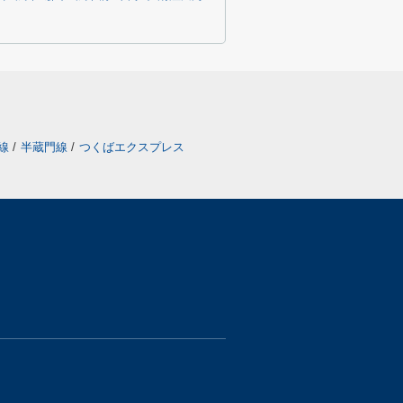
戸線
/
半蔵門線
/
つくばエクスプレス