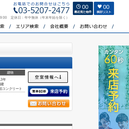
00
00
9:00
定休日：
年中無休（年末年始を除く）
建物
空室情報へ
13年
階建
筋コンクリート