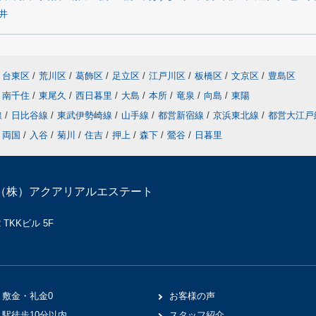
井
台東区
/
荒川区
/
葛飾区
/
足立区
/
江戸川区
/
板橋区
/
文京区
/
豊島区
南千住
/
東尾久
/
西日暮里
/
大島
/
本所
/
竜泉
/
向島
/
東陽
線
/
日比谷線
/
東武伊勢崎線
/
山手線
/
都営新宿線
/
京浜東北線
/
都営大江
両国
/
入谷
/
菊川
/
住吉
/
押上
/
森下
/
鶯谷
/
日暮里
（株）アクアリアルエステート
TKKビル 5F
敷金・礼金0
お客様の声
駅徒歩10分以内
スタッフ紹介