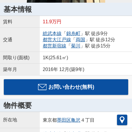
基本情報
賃料
11.9万円
総武本線
「
錦糸町
」駅 徒歩9分
交通
都営大江戸線
「
両国
」駅 徒歩12分
都営新宿線
「
菊川
」駅 徒歩15分
間取り(面積)
1K(25.61㎡)
築年月
2016年 12月(築9年)
お問い合わせ(無料)
物件概要
所在地
東京都
墨田区
亀沢
４丁目