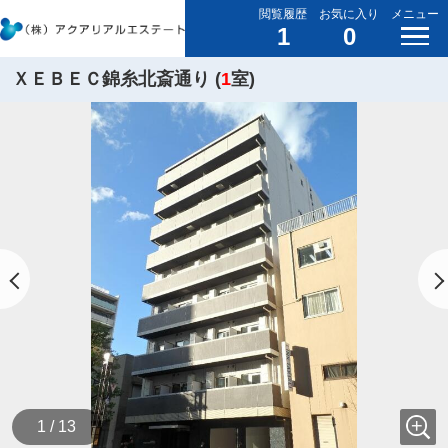
閲覧履歴
お気に入り
メニュー
1
0
ＸＥＢＥＣ錦糸北斎通り (
1
室)
1 / 13