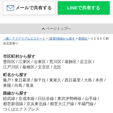
メールで共有する
LINEで共有する
ページトップへ
（株）アクアリアルエステート
>
(賃貸)地域から探す
>
墨田区
>
ＸＥＢＥＣ錦
糸北斎通り
市区町村から探す
墨田区
/
江東区
/
台東区
/
荒川区
/
葛飾区
/
足立区
/
江戸川区
/
板橋区
/
文京区
/
北区
町名から探す
亀戸
/
東日暮里
/
南千住
/
東尾久
/
西日暮里
/
大島
/
本所
/
東陽
/
向島
/
竜泉
路線から探す
総武線
/
京成本線
/
日比谷線
/
東武伊勢崎線
/
山手線
/
都営新宿線
/
京浜東北線
/
都営大江戸線
/
半蔵門線
/
つくばエクスプレス