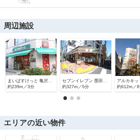
周辺施設
まいばすけっと 亀沢4丁目店
セブンイレブン 墨田石原店
アルカキッ
約239m／3分
約327m／5分
約612m／
エリアの近い物件