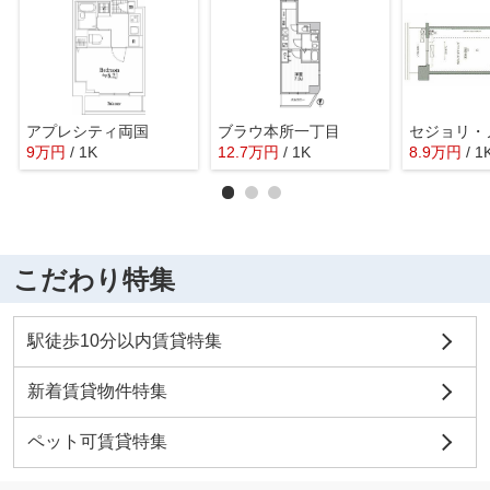
アプレシティ両国
ブラウ本所一丁目
セジョリ・
9
万
円
/ 1K
12.7
万
円
/ 1K
8.9
万
円
/ 1
こだわり特集
駅徒歩10分以内賃貸特集
新着賃貸物件特集
ペット可賃貸特集