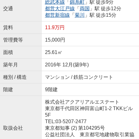
総武本線
「
錦糸町
」駅 徒歩9分
交通
都営大江戸線
「
両国
」駅 徒歩12分
都営新宿線
「
菊川
」駅 徒歩15分
賃料
11.9万円
管理費等
15,000円
面積
25.61㎡
築年月
2016年 12月(築9年)
種別 / 構造
マンション / 鉄筋コンクリート
階建
9階建
株式会社アクアリアルエステート
東京都千代田区神田富山町1-2 TKKビル
5F
TEL:03-5207-2477
取扱会社
東京都知事 (2) 第104295号
公益社団法人 東京都宅地建物取引業協