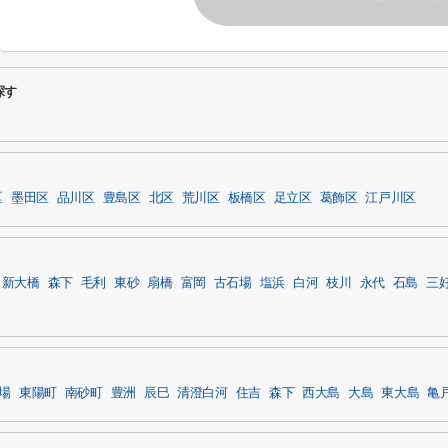
探す
区
墨田区
品川区
豊島区
北区
荒川区
板橋区
足立区
葛飾区
江戸川区
新大橋
森下
毛利
東砂
扇橋
富岡
古石場
塩浜
白河
枝川
永代
石島
三
場
東陽町
南砂町
豊洲
辰巳
清澄白河
住吉
森下
西大島
大島
東大島
亀