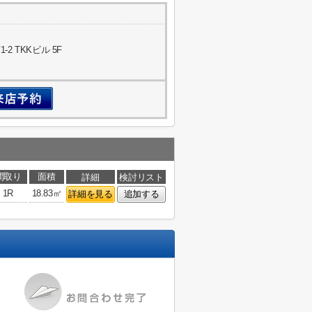
 TKKビル 5F
間取り
面積
詳細
検討リスト
1R
18.83㎡
詳細を見る
追加する