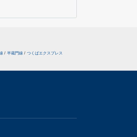
戸線
/
半蔵門線
/
つくばエクスプレス