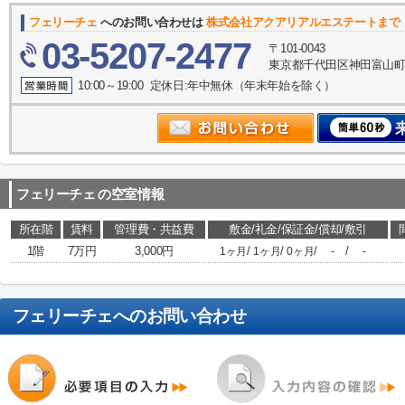
フェリーチェ
へのお問い合わせは
株式会社アクアリアルエステートまで
03-5207-2477
〒101-0043
東京都千代田区神田富山町1-2
10:00～19:00 定休日:年中無休（年末年始を除く）
フェリーチェ
の空室情報
所在階
賃料
管理費・共益費
敷金/礼金/保証金/償却/敷引
1階
7万円
3,000円
/
/
/
/
1ヶ月
1ヶ月
0ヶ月
-
-
フェリーチェ
へのお問い合わせ