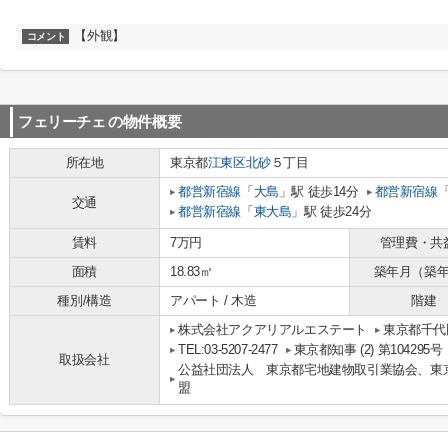
【外観】
コメント
フェリーチェ
の物件概要
所在地
東京都
江東区
北砂
５丁目
都営新宿線
「
大島
」駅 徒歩14分
都営新宿線
交通
都営新宿線
「
東大島
」駅 徒歩24分
賃料
7万円
管理費・共
面積
18.83㎡
築年月（築
種別/構造
アパート / 木造
階建
株式会社アクアリアルエステート
東京都千代田
TEL:03-5207-2477
東京都知事 (2) 第104295号
取扱会社
公益社団法人 東京都宅地建物取引業協会、東
盟