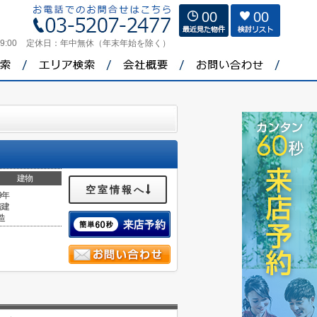
00
00
9:00
定休日：
年中無休（年末年始を除く）
建物
空室情報へ
9年
階建
造