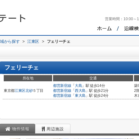
営業時間：
10:00～1
地域から探す
>
江東区
>
フェリーチェ
フェリーチェ
所在地
交通
都営新宿線
「
大島
」駅 徒歩14分
築
東京都
江東区
北砂
５丁目
都営新宿線
「
西大島
」駅 徒歩21分
2
都営新宿線
「
東大島
」駅 徒歩24分
木
物件情報
周辺施設