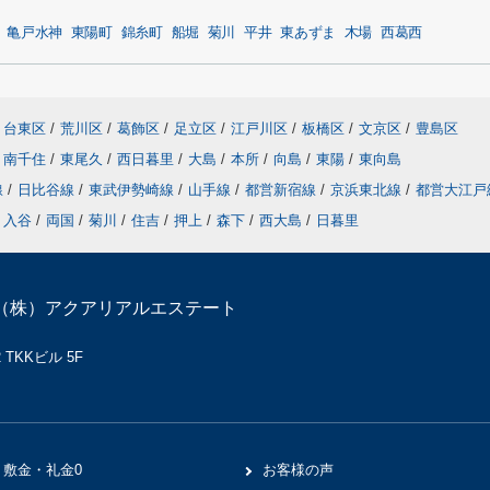
亀戸水神
東陽町
錦糸町
船堀
菊川
平井
東あずま
木場
西葛西
台東区
/
荒川区
/
葛飾区
/
足立区
/
江戸川区
/
板橋区
/
文京区
/
豊島区
南千住
/
東尾久
/
西日暮里
/
大島
/
本所
/
向島
/
東陽
/
東向島
線
/
日比谷線
/
東武伊勢崎線
/
山手線
/
都営新宿線
/
京浜東北線
/
都営大江
入谷
/
両国
/
菊川
/
住吉
/
押上
/
森下
/
西大島
/
日暮里
（株）アクアリアルエステート
TKKビル 5F
敷金・礼金0
お客様の声