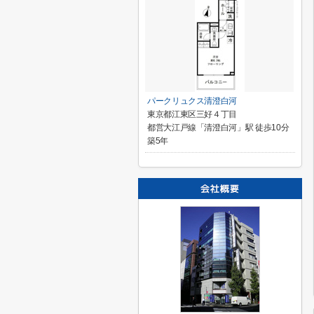
パークリュクス清澄白河
東京都江東区三好４丁目
都営大江戸線「清澄白河」駅 徒歩10分
築5年