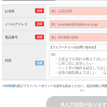
お名前
必須
メールアドレス
必須
電話番号
必須
【フェリーチェへのお問い合わせ】
内容
任意
※
利用規約
及び
プライバシーポリシー
を必ずお読みください。左記内容に同
い。
未入力項目があります