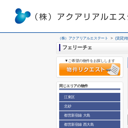
（株）アクアリアルエステート
>
(賃貸)
フェリーチェ
▼ご希望の物件をお探しします
同じエリアの物件
江東区
北砂
都営新宿線 大島
都営新宿線 西大島