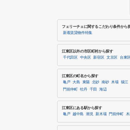
フェリーチェに関するこだわり条件から
新着賃貸物件特集
江東区以外の市区町村から探す
千代田区
中央区
新宿区
文京区
台東
江東区の町名から探す
亀戸
大島
東陽
北砂
南砂
木場
猿江
門前仲町
牡丹
千田
海辺
江東区にある駅から探す
亀戸
越中島
潮見
新木場
門前仲町
木