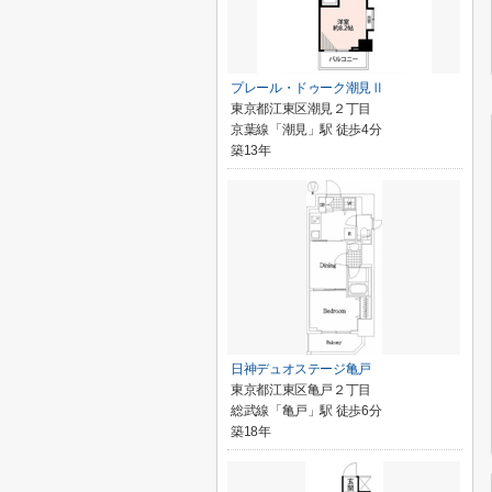
プレール・ドゥーク潮見Ⅱ
東京都江東区潮見２丁目
京葉線「潮見」駅 徒歩4分
築13年
日神デュオステージ亀戸
東京都江東区亀戸２丁目
総武線「亀戸」駅 徒歩6分
築18年