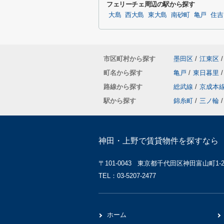
フェリーチェ周辺の駅から探す
大島
西大島
東大島
南砂町
亀戸
住吉
市区町村から探す
墨田区
/
江東区
/
町名から探す
亀戸
/
東日暮里
/
路線から探す
総武線
/
京成本
駅から探す
錦糸町
/
三ノ輪
/
神田・上野で賃貸物件を探すなら 
〒101-0043 東京都千代田区神田富山町1-2 
TEL：03-5207-2477
ホーム