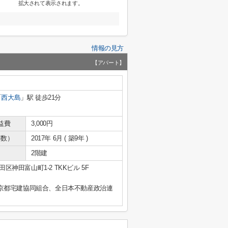
拡大されて表示されます。
情報の見方
【アパート】
「
西大島
」駅 徒歩21分
益費
3,000円
年数）
2017年 6月 ( 築9年 )
2階建
区神田富山町1-2 TKKビル 5F
京都宅建協同組合、全日本不動産政治連