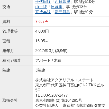
千代田線
「
西日暮里
」駅 徒歩10分
交通
山手線
「
日暮里
」駅 徒歩13分
京成本線
「
新三河島
」駅 徒歩1分
賃料
7.6万円
管理費等
4,000円
面積
16.05㎡
築年月
2017年 3月(築9年)
種別 / 構造
アパート / 木造
階建
3階建
株式会社アクアリアルエステート
東京都千代田区神田富山町1-2 TKKビル
5F
TEL:03-5207-2477
取扱会社
東京都知事 (2) 第104295号
公益社団法人 東京都宅地建物取引業協