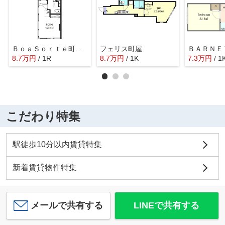
ＢｏａＳｏｒｔｅ町屋２丁目
フェリス町屋
8.7
万
円
/ 1R
8.7
万
円
/ 1K
7.3
万
円
/ 1
こだわり特集
駅徒歩10分以内賃貸特集
新着賃貸物件特集
メールで共有する
LINEで共有する