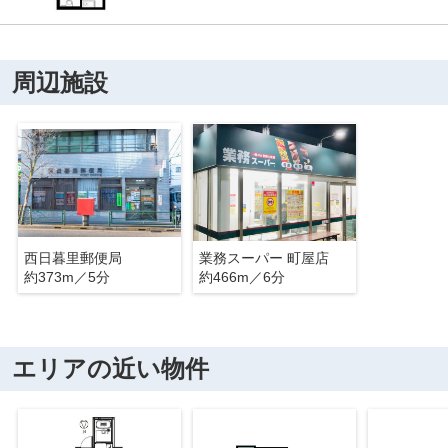
周辺施設
西日暮里郵便局
業務スーパー 町屋店
約373m／5分
約466m／6分
エリアの近い物件