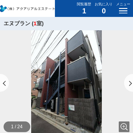
閲覧履歴
お気に入り
メニュー
1
0
エヌブラン (
1
室)
1 / 24