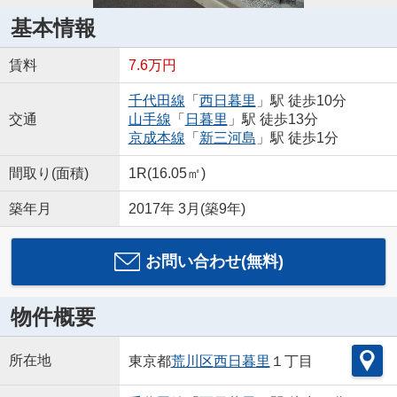
基本情報
賃料
7.6万円
千代田線
「
西日暮里
」駅 徒歩10分
交通
山手線
「
日暮里
」駅 徒歩13分
京成本線
「
新三河島
」駅 徒歩1分
間取り(面積)
1R(16.05㎡)
築年月
2017年 3月(築9年)
お問い合わせ(無料)
物件概要
所在地
東京都
荒川区
西日暮里
１丁目