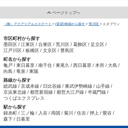
ページトップへ
（株）アクアリアルエステート
>
(賃貸)地域から探す
>
荒川区
>
エヌブラン
市区町村から探す
墨田区
/
江東区
/
台東区
/
荒川区
/
葛飾区
/
足立区
/
江戸川区
/
板橋区
/
文京区
/
豊島区
町名から探す
亀戸
/
東日暮里
/
南千住
/
東尾久
/
西日暮里
/
本所
/
大島
/
向島
/
竜泉
/
東陽
路線から探す
総武線
/
京成本線
/
日比谷線
/
東武伊勢崎線
/
山手線
/
京浜東北線
/
都営新宿線
/
都営大江戸線
/
半蔵門線
/
つくばエクスプレス
駅から探す
錦糸町
/
三ノ輪
/
入谷
/
両国
/
菊川
/
住吉
/
押上
/
鶯谷
/
森下
/
日暮里