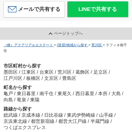
メールで共有する
LINEで共有する
ページトップへ
（株）アクアリアルエステート
>
(賃貸)地域から探す
>
荒川区
>
ラフィネ南千
住
市区町村から探す
墨田区
/
江東区
/
台東区
/
荒川区
/
葛飾区
/
足立区
/
江戸川区
/
板橋区
/
文京区
/
豊島区
町名から探す
亀戸
/
東日暮里
/
南千住
/
東尾久
/
西日暮里
/
本所
/
大島
/
向島
/
竜泉
/
東陽
路線から探す
総武線
/
京成本線
/
日比谷線
/
東武伊勢崎線
/
山手線
/
京浜東北線
/
都営新宿線
/
都営大江戸線
/
半蔵門線
/
つくばエクスプレス