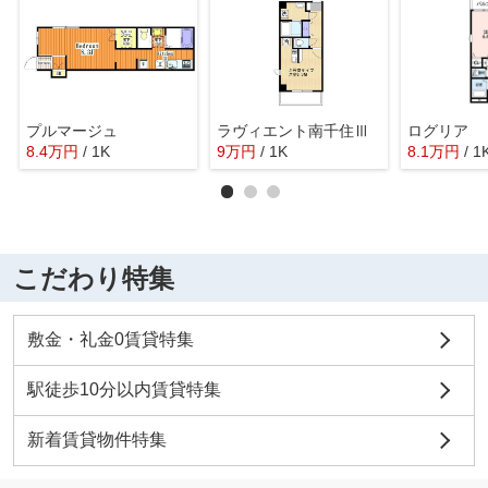
プルマージュ
ラヴィエント南千住Ⅲ
ログリア
8.4
万
円
/ 1K
9
万
円
/ 1K
8.1
万
円
/ 1
こだわり特集
敷金・礼金0賃貸特集
駅徒歩10分以内賃貸特集
新着賃貸物件特集