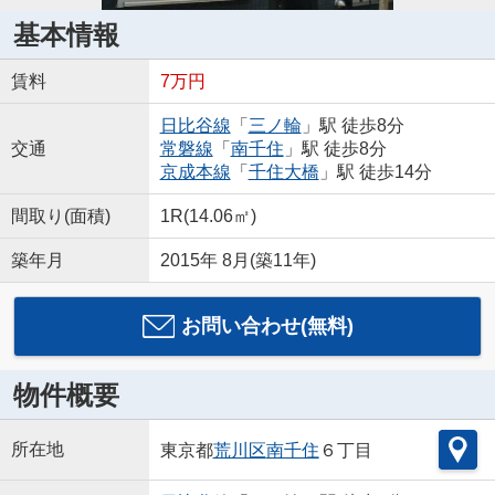
基本情報
賃料
7万円
日比谷線
「
三ノ輪
」駅 徒歩8分
交通
常磐線
「
南千住
」駅 徒歩8分
京成本線
「
千住大橋
」駅 徒歩14分
間取り(面積)
1R(14.06㎡)
築年月
2015年 8月(築11年)
お問い合わせ(無料)
物件概要
所在地
東京都
荒川区
南千住
６丁目