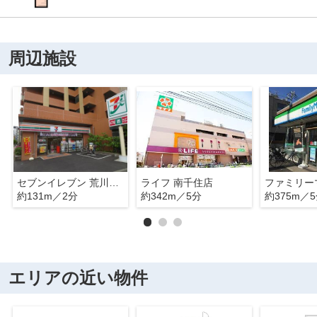
周辺施設
セブンイレブン 荒川南千住5丁目店
ライフ 南千住店
約131m／2分
約342m／5分
約375m／
エリアの近い物件