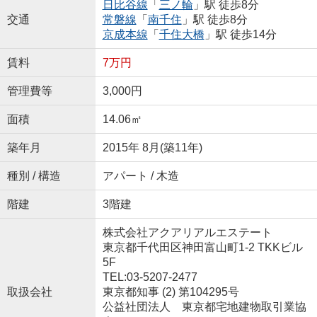
日比谷線
「
三ノ輪
」駅 徒歩8分
交通
常磐線
「
南千住
」駅 徒歩8分
京成本線
「
千住大橋
」駅 徒歩14分
賃料
7万円
管理費等
3,000円
面積
14.06㎡
築年月
2015年 8月(築11年)
種別 / 構造
アパート / 木造
階建
3階建
株式会社アクアリアルエステート
東京都千代田区神田富山町1-2 TKKビル
5F
TEL:03-5207-2477
取扱会社
東京都知事 (2) 第104295号
公益社団法人 東京都宅地建物取引業協