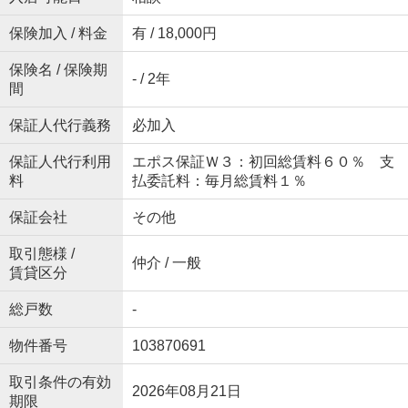
保険加入 / 料金
有 / 18,000円
保険名 / 保険期
- / 2年
間
保証人代行義務
必加入
保証人代行利用
エポス保証Ｗ３：初回総賃料６０％ 支
料
払委託料：毎月総賃料１％
保証会社
その他
取引態様 /
仲介 / 一般
賃貸区分
総戸数
-
物件番号
103870691
取引条件の有効
2026年08月21日
期限