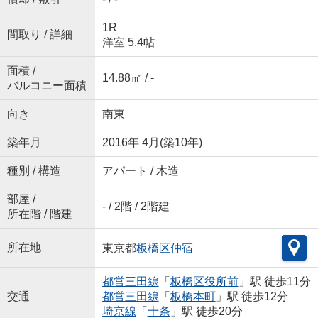
1R
間取り / 詳細
洋室 5.4帖
面積 /
14.88㎡ / -
バルコニー面積
向き
南東
築年月
2016年 4月(築10年)
種別 / 構造
アパート / 木造
部屋 /
- / 2階 / 2階建
所在階 / 階建
所在地
東京都
板橋区
仲宿
都営三田線
「
板橋区役所前
」駅 徒歩11分
交通
都営三田線
「
板橋本町
」駅 徒歩12分
埼京線
「
十条
」駅 徒歩20分