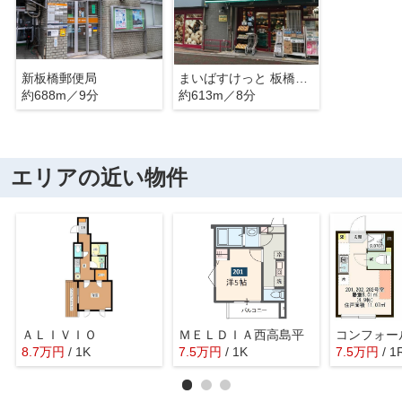
新板橋郵便局
まいばすけっと 板橋3丁目店
約688m／9分
約613m／8分
エリアの近い物件
ＡＬＩＶＩＯ
ＭＥＬＤＩＡ西高島平
コンフォー
8.7
万
円
/ 1K
7.5
万
円
/ 1K
7.5
万
円
/ 1