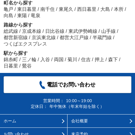
町名から探す
亀戸
/
東日暮里
/
南千住
/
東尾久
/
西日暮里
/
大島
/
本所
/
向島
/
東陽
/
竜泉
路線から探す
総武線
/
京成本線
/
日比谷線
/
東武伊勢崎線
/
山手線
/
都営新宿線
/
京浜東北線
/
都営大江戸線
/
半蔵門線
/
つくばエクスプレス
駅から探す
錦糸町
/
三ノ輪
/
入谷
/
両国
/
菊川
/
住吉
/
押上
/
森下
/
日暮里
/
鶯谷
電話でお問い合わせ
営業時間：
10:00～19:00
定休日：
年中無休（年末年始を除く）
ホーム
会社概要
お問い合わせ
来店予約