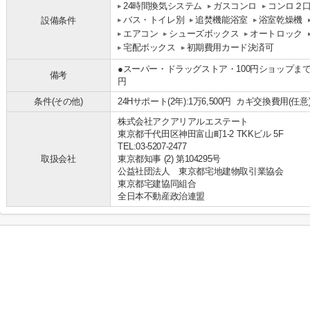
24時間換気システム
ガスコンロ
コンロ２
バス・トイレ別
追焚機能浴室
浴室乾燥機
設備条件
エアコン
シューズボックス
オートロック
宅配ボックス
初期費用カード決済可
●スーパー・ドラッグストア・100円ショップまで徒
備考
円
条件(その他)
24Hサポート(2年):1万6,500円 カギ交換費用(任意):
株式会社アクアリアルエステート
東京都千代田区神田富山町1-2 TKKビル 5F
TEL:03-5207-2477
取扱会社
東京都知事 (2) 第104295号
公益社団法人 東京都宅地建物取引業協会
東京都宅建協同組合
全日本不動産政治連盟