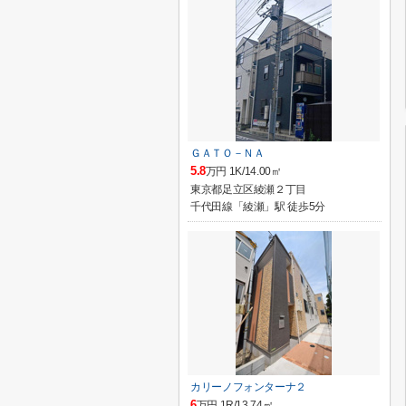
ＧＡＴＯ－ＮＡ
5.8
万円 1K/14.00㎡
東京都足立区綾瀬２丁目
千代田線「綾瀬」駅 徒歩5分
カリーノフォンターナ２
6
万円 1R/13.74㎡