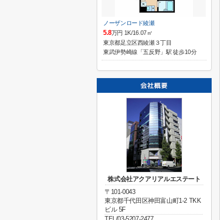
ノーザンロード綾瀬
5.8
万円 1K/16.07㎡
東京都足立区西綾瀬３丁目
東武伊勢崎線「五反野」駅 徒歩10分
株式会社アクアリアルエステート
〒101-0043
東京都千代田区神田富山町1-2 TKK
ビル 5F
TEL/03-5207-2477