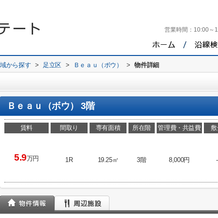
営業時間：
10:00～1
地域から探す
>
足立区
>
Ｂｅａｕ（ボウ）
>
物件詳細
Ｂｅａｕ（ボウ） 3階
賃料
間取り
専有面積
所在階
管理費・共益費
敷
5.9
万円
1R
19.25㎡
3階
8,000円
-