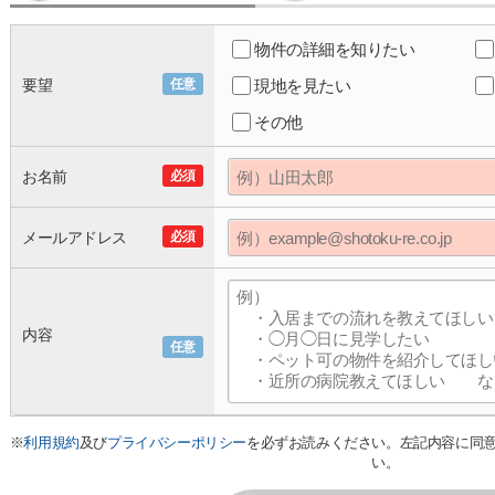
物件の詳細を知りたい
要望
任意
現地を見たい
その他
お名前
必須
メールアドレス
必須
内容
任意
※
利用規約
及び
プライバシーポリシー
を必ずお読みください。左記内容に同
い。