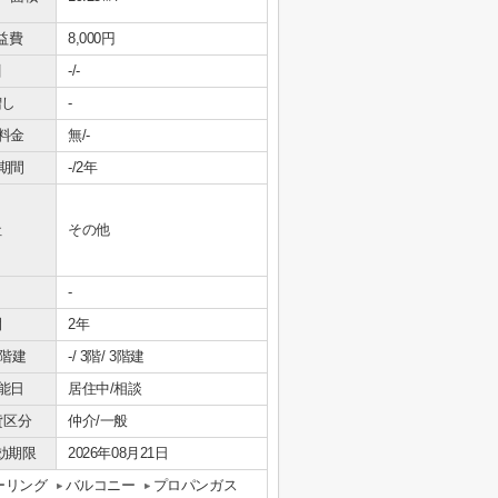
益費
8,000円
引
-/-
増し
-
料金
無/-
期間
-/2年
社
その他
-
間
2年
/階建
-/ 3階/ 3階建
能日
居住中/相談
貸区分
仲介/一般
効期限
2026年08月21日
ーリング
バルコニー
プロパンガス