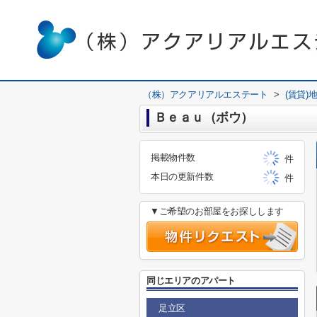
（株）アクアリアルエステート
>
(賃貸)
Ｂｅａｕ（ボウ）
掲載物件数
件
本日の更新件数
件
▼ご希望のお部屋をお探しします
同じエリアのアパート
足立区