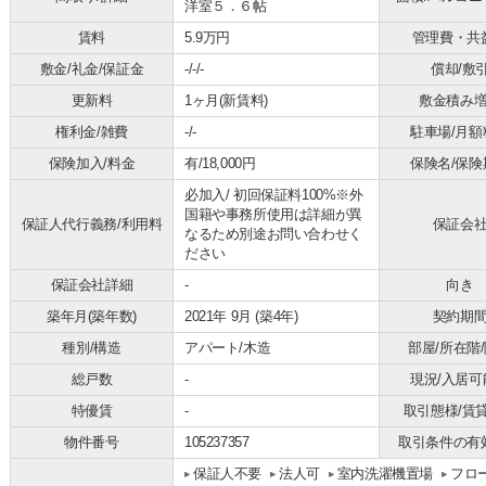
洋室５．６帖
賃料
5.9万円
管理費・共
敷金/礼金/保証金
-/-/-
償却/敷
更新料
1ヶ月(新賃料)
敷金積み
権利金/雑費
-/-
駐車場/月額
保険加入/料金
有/18,000円
保険名/保険
必加入/
初回保証料100%※外
国籍や事務所使用は詳細が異
保証人代行義務/利用料
保証会
なるため別途お問い合わせく
ださい
保証会社詳細
-
向き
築年月(築年数)
2021年 9月 (築4年)
契約期
種別/構造
アパート/木造
部屋/所在階
総戸数
-
現況/入居可
特優賃
-
取引態様/賃
物件番号
105237357
取引条件の有
保証人不要
法人可
室内洗濯機置場
フロ