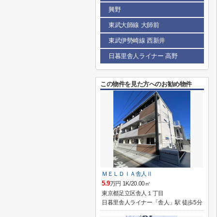
興野
東武大師線 大師前
東武伊勢崎線 西新井
日暮里舎人ライナー 高野
この物件を見た方へのお勧め物件
ＭＥＬＤＩＡ舎人Ⅱ
5.9
万円 1K/20.00㎡
東京都足立区舎人１丁目
日暮里舎人ライナー「舎人」駅 徒歩5分