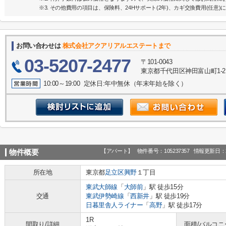
※3. その他費用の項目は、保険料、24Hサポート(2年)、カギ交換費用(任意)
お問い合わせは
株式会社アクアリアルエステートまで
03-5207-2477
〒101-0043
東京都千代田区神田富山町1-2 
10:00～19:00 定休日:年中無休（年末年始を除く）
【アパート】
物件番号：105237357
情報更新日：2
物件概要
所在地
東京都
足立区
興野
１丁目
東武大師線
「
大師前
」駅 徒歩15分
交通
東武伊勢崎線
「
西新井
」駅 徒歩19分
日暮里舎人ライナー
「
高野
」駅 徒歩17分
1R
間取り/詳細
面積/バルコニ