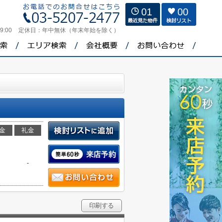
01
00
9:00
定休日：
年中無休（年末年始を除く）
金
礼金
-
印刷する