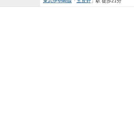
東武伊勢崎線
「
五反野
」駅 徒歩21分