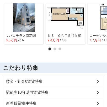
マハロテラス南花畑
ＮＳ ＧＡＴＥ谷在家
ローゼンシ
6.5
万
円
/ 1R
7.4
万
円
/ 1K
7.7
万
円
/ 1
こだわり特集
敷金・礼金0賃貸特集
駅徒歩10分以内賃貸特集
新着賃貸物件特集