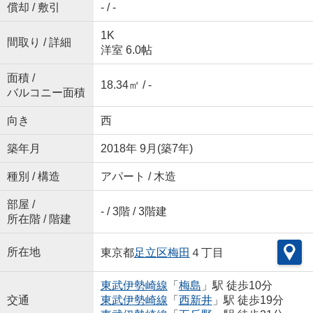
償却 / 敷引
- / -
1K
間取り / 詳細
洋室 6.0帖
面積 /
18.34㎡ / -
バルコニー面積
向き
西
築年月
2018年 9月(築7年)
種別 / 構造
アパート / 木造
部屋 /
- / 3階 / 3階建
所在階 / 階建
所在地
東京都
足立区
梅田
４丁目
東武伊勢崎線
「
梅島
」駅 徒歩10分
交通
東武伊勢崎線
「
西新井
」駅 徒歩19分