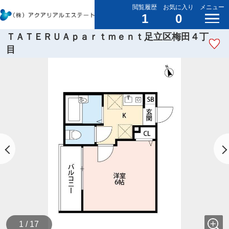
閲覧履歴
お気に入り
メニュー
1
0
ＴＡＴＥＲＵＡｐａｒｔｍｅｎｔ足立区梅田４丁
目
1 / 17