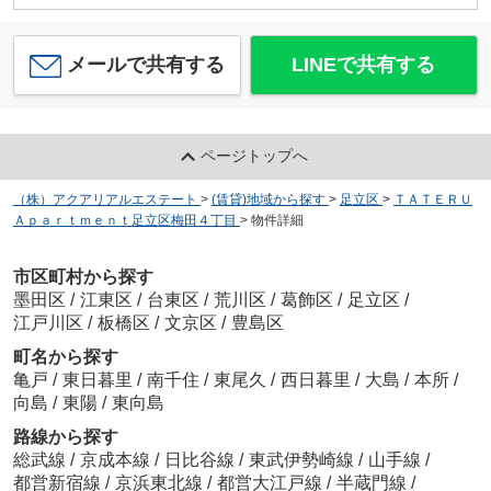
メールで共有する
LINEで共有する
ページトップへ
（株）アクアリアルエステート
>
(賃貸)地域から探す
>
足立区
>
ＴＡＴＥＲＵ
Ａｐａｒｔｍｅｎｔ足立区梅田４丁目
>
物件詳細
市区町村から探す
墨田区
/
江東区
/
台東区
/
荒川区
/
葛飾区
/
足立区
/
江戸川区
/
板橋区
/
文京区
/
豊島区
町名から探す
亀戸
/
東日暮里
/
南千住
/
東尾久
/
西日暮里
/
大島
/
本所
/
向島
/
東陽
/
東向島
路線から探す
総武線
/
京成本線
/
日比谷線
/
東武伊勢崎線
/
山手線
/
都営新宿線
/
京浜東北線
/
都営大江戸線
/
半蔵門線
/