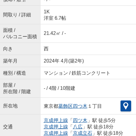
1K
間取り / 詳細
洋室 6.7帖
面積 /
21.42㎡ / -
バルコニー面積
向き
西
築年月
2024年 4月(築2年)
種別 / 構造
マンション / 鉄筋コンクリート
部屋 /
- / 4階 / 10階建
所在階 / 階建
所在地
東京都
葛飾区
四つ木
１丁目
京成押上線
「
四ツ木
」駅 徒歩5分
交通
京成押上線
「
八広
」駅 徒歩18分
京成押上線
「
京成立石
」駅 徒歩18分