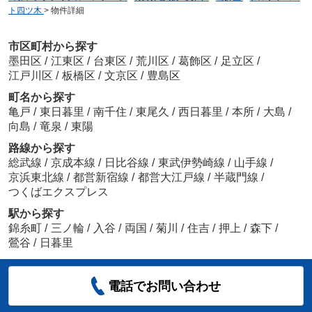
ト四ツ木
>
物件詳細
市区町村から探す
墨田区
/
江東区
/
台東区
/
荒川区
/
葛飾区
/
足立区
/
江戸川区
/
板橋区
/
文京区
/
豊島区
町名から探す
亀戸
/
東日暮里
/
南千住
/
東尾久
/
西日暮里
/
本所
/
大島
/
向島
/
竜泉
/
東陽
路線から探す
総武線
/
京成本線
/
日比谷線
/
東武伊勢崎線
/
山手線
/
京浜東北線
/
都営新宿線
/
都営大江戸線
/
半蔵門線
/
つくばエクスプレス
駅から探す
錦糸町
/
三ノ輪
/
入谷
/
両国
/
菊川
/
住吉
/
押上
/
森下
/
鶯谷
/
日暮里
電話でお問い合わせ