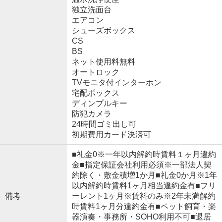
独立洗面台
エアコン
シューズボックス
CS
BS
ネット使用料無料
オートロック
TVモニタ付インターホン
宅配ボックス
ディンプルキー
防犯カメラ
24時間ゴミ出し可
初期費用カード決済可
■礼金0※一年以内解約時賃料１ヶ月違約
金■指定保証会社利用必須※一部法人契
約除く・敷金積増1か月■礼金0か月※1年
以内解約時賃料1ヶ月相当違約金有■フリ
備考
ーレント1ヶ月※賃料のみ※2年未満解約
時賃料1ヶ月分違約金有■ペット飼育・楽
器演奏・事務所・SOHO利用不可■退居