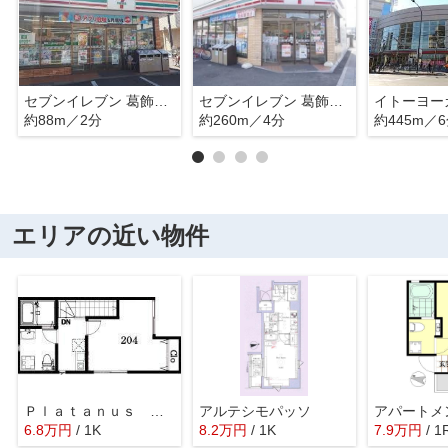
セブンイレブン 葛飾四つ木1丁目店
セブンイレブン 葛飾水戸街道四つ木店
約88m／2分
約260m／4分
約445m／
エリアの近い物件
Ｐｌａｔａｎｕｓ Ｃｏｕｒｔ
アルテシモパッソ
6.8
万
円
/ 1K
8.2
万
円
/ 1K
7.9
万
円
/ 1