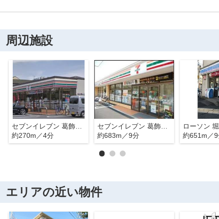
周辺施設
セブンイレブン 葛飾堀切1丁目店
セブンイレブン 葛飾堀切4丁目店
ローソン 
約270m／4分
約683m／9分
約651m／
エリアの近い物件