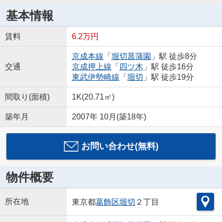
基本情報
賃料
6.2万円
京成本線
「
堀切菖蒲園
」駅 徒歩8分
交通
京成押上線
「
四ツ木
」駅 徒歩16分
東武伊勢崎線
「
堀切
」駅 徒歩19分
間取り(面積)
1K(20.71㎡)
築年月
2007年 10月(築18年)
お問い合わせ(無料)
物件概要
所在地
東京都
葛飾区
堀切
２丁目