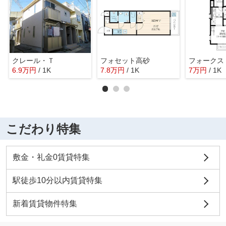
クレール・Ｔ
フォセット高砂
フォークス
6.9
万
円
/ 1K
7.8
万
円
/ 1K
7
万
円
/ 1K
こだわり特集
敷金・礼金0賃貸特集
駅徒歩10分以内賃貸特集
新着賃貸物件特集