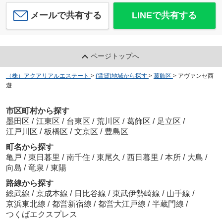
メールで共有する
LINEで共有する
ページトップへ
（株）アクアリアルエステート
>
(賃貸)地域から探す
>
葛飾区
>
アヴァンセ西
遊
市区町村から探す
墨田区
/
江東区
/
台東区
/
荒川区
/
葛飾区
/
足立区
/
江戸川区
/
板橋区
/
文京区
/
豊島区
町名から探す
亀戸
/
東日暮里
/
南千住
/
東尾久
/
西日暮里
/
本所
/
大島
/
向島
/
竜泉
/
東陽
路線から探す
総武線
/
京成本線
/
日比谷線
/
東武伊勢崎線
/
山手線
/
京浜東北線
/
都営新宿線
/
都営大江戸線
/
半蔵門線
/
つくばエクスプレス