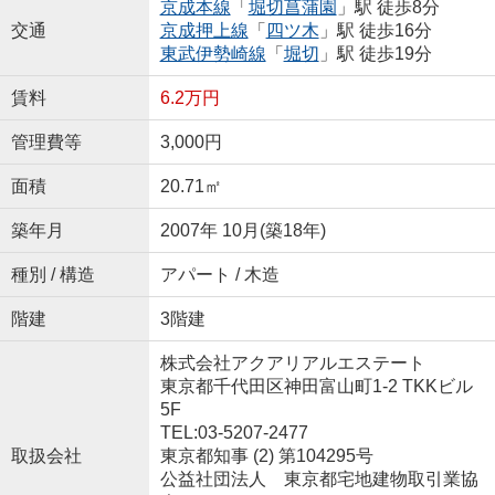
京成本線
「
堀切菖蒲園
」駅 徒歩8分
交通
京成押上線
「
四ツ木
」駅 徒歩16分
東武伊勢崎線
「
堀切
」駅 徒歩19分
賃料
6.2万円
管理費等
3,000円
面積
20.71㎡
築年月
2007年 10月(築18年)
種別 / 構造
アパート / 木造
階建
3階建
株式会社アクアリアルエステート
東京都千代田区神田富山町1-2 TKKビル
5F
TEL:03-5207-2477
取扱会社
東京都知事 (2) 第104295号
公益社団法人 東京都宅地建物取引業協