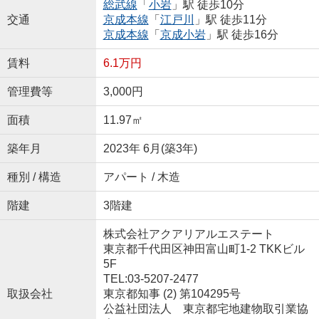
総武線
「
小岩
」駅 徒歩10分
交通
京成本線
「
江戸川
」駅 徒歩11分
京成本線
「
京成小岩
」駅 徒歩16分
賃料
6.1万円
管理費等
3,000円
面積
11.97㎡
築年月
2023年 6月(築3年)
種別 / 構造
アパート / 木造
階建
3階建
株式会社アクアリアルエステート
東京都千代田区神田富山町1-2 TKKビル
5F
TEL:03-5207-2477
取扱会社
東京都知事 (2) 第104295号
公益社団法人 東京都宅地建物取引業協