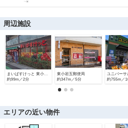
周辺施設
まいばすけっと 東小岩6丁目店
東小岩五郵便局
約99m／2分
約347m／5分
約755m／1
エリアの近い物件