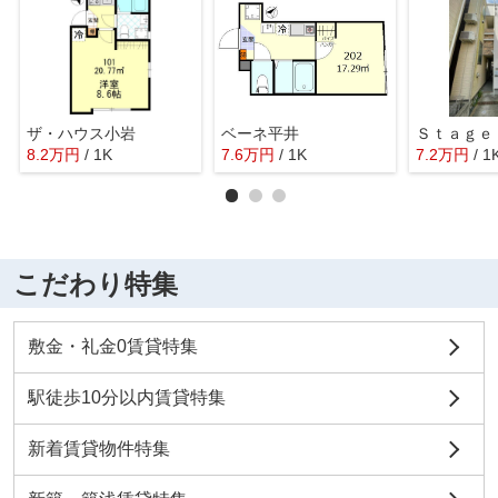
ザ・ハウス小岩
ベーネ平井
Ｓｔａｇｅ
8.2
万
円
/ 1K
7.6
万
円
/ 1K
7.2
万
円
/ 1
こだわり特集
敷金・礼金0賃貸特集
駅徒歩10分以内賃貸特集
新着賃貸物件特集