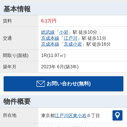
基本情報
賃料
6.1万円
総武線
「
小岩
」駅 徒歩10分
交通
京成本線
「
江戸川
」駅 徒歩11分
京成本線
「
京成小岩
」駅 徒歩16分
間取り(面積)
1R(11.97㎡)
築年月
2023年 6月(築3年)
お問い合わせ(無料)
物件概要
所在地
東京都
江戸川区
東小岩
６丁目