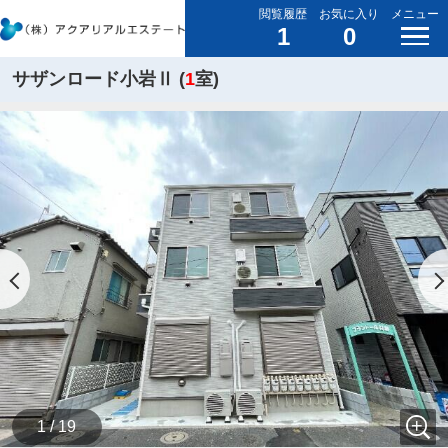
閲覧履歴
お気に入り
メニュー
1
0
サザンロード小岩Ⅱ (
1
室)
1 / 19