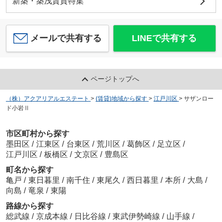
新築・築浅賃貸特集
メールで共有する
LINEで共有する
ページトップへ
（株）アクアリアルエステート
>
(賃貸)地域から探す
>
江戸川区
>
サザンロー
ド小岩Ⅱ
市区町村から探す
墨田区
/
江東区
/
台東区
/
荒川区
/
葛飾区
/
足立区
/
江戸川区
/
板橋区
/
文京区
/
豊島区
町名から探す
亀戸
/
東日暮里
/
南千住
/
東尾久
/
西日暮里
/
本所
/
大島
/
向島
/
竜泉
/
東陽
路線から探す
総武線
/
京成本線
/
日比谷線
/
東武伊勢崎線
/
山手線
/