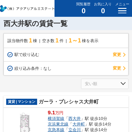
閲覧履歴
お気に入り
メニュー
0
0
西大井駅の賃貸一覧
1
1
1～1
該当物件数
棟
空き数
件
棟を表示
駅で絞り込む
変更
変更
絞り込み条件：
なし
ガーラ・プレシャス大井町
賃貸 | マンション
9.1
万円
横須賀線
「
西大井
」駅 徒歩10分
京浜東北線
「
大井町
」駅 徒歩14分
京急本線
「
立会川
」駅 徒歩14分