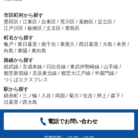
市区町村から探す
墨田区
/
江東区
/
台東区
/
荒川区
/
葛飾区
/
足立区
/
江戸川区
/
板橋区
/
文京区
/
豊島区
町名から探す
亀戸
/
東日暮里
/
南千住
/
東尾久
/
西日暮里
/
大島
/
本所
/
向島
/
東陽
/
東向島
路線から探す
総武線
/
京成本線
/
日比谷線
/
東武伊勢崎線
/
山手線
/
都営新宿線
/
京浜東北線
/
都営大江戸線
/
半蔵門線
/
つくばエクスプレス
駅から探す
錦糸町
/
三ノ輪
/
入谷
/
両国
/
菊川
/
住吉
/
押上
/
森下
/
日暮里
/
西大島
電話でお問い合わせ
営業時間：
10:00～19:00