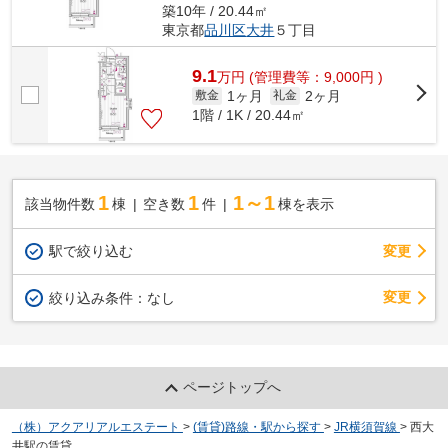
築10年 / 20.44㎡
東京都
品川区
大井
５丁目
9.1
万
円
(管理費等：9,000円 )
1ヶ月
2ヶ月
敷金
礼金
1階 / 1K / 20.44㎡
1
1
1～1
該当物件数
棟
空き数
件
棟を表示
駅で絞り込む
変更
変更
絞り込み条件：
なし
ページトップへ
（株）アクアリアルエステート
>
(賃貸)路線・駅から探す
>
JR横須賀線
>
西大
井駅の賃貸