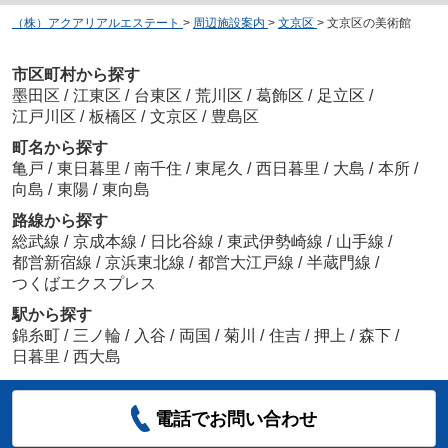
（株）アクアリアルエステート
>
周辺施設案内
>
文京区
>
文京区の美術館
市区町村から探す
墨田区
/
江東区
/
台東区
/
荒川区
/
葛飾区
/
足立区
/
江戸川区
/
板橋区
/
文京区
/
豊島区
町名から探す
亀戸
/
東日暮里
/
南千住
/
東尾久
/
西日暮里
/
大島
/
本所
/
向島
/
東陽
/
東向島
路線から探す
総武線
/
京成本線
/
日比谷線
/
東武伊勢崎線
/
山手線
/
都営新宿線
/
京浜東北線
/
都営大江戸線
/
半蔵門線
/
つくばエクスプレス
駅から探す
錦糸町
/
三ノ輪
/
入谷
/
両国
/
菊川
/
住吉
/
押上
/
森下
/
日暮里
/
西大島
電話でお問い合わせ