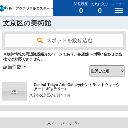
閲覧履歴
お気に入り
メニュー
0
0
文京区の美術館
スポットを絞り込む
※物件情報の周辺施設紹介のページであり、各店舗への問い合わせは当
社では対応できません。
該当件数
1
件
Central Tokyo Arts Gallery(セントラル トウキョウ
アート ギャラリー)
東京都文京区小石川５丁目
-
ページトップへ