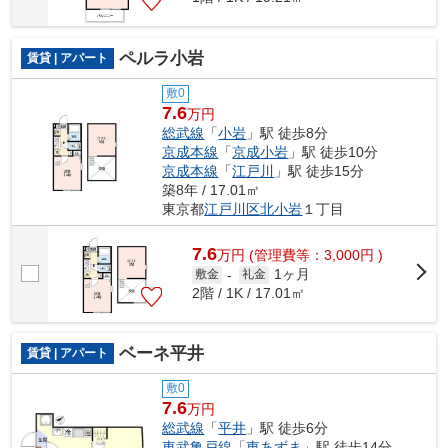
ペルラ小岩
賃貸 | アパート
敷0
7.6
万円
総武線
「
小岩
」駅 徒歩8分
京成本線
「
京成小岩
」駅 徒歩10分
京成本線
「
江戸川
」駅 徒歩15分
築8年 / 17.01㎡
東京都
江戸川区
北小岩
１丁目
7.6
万
円
(管理費等：3,000円 )
1ヶ月
敷金
-
礼金
2階 / 1K / 17.01㎡
ベーネ平井
賃貸 | アパート
敷0
7.6
万円
総武線
「
平井
」駅 徒歩6分
東武亀戸線
「
東あずま
」駅 徒歩14分