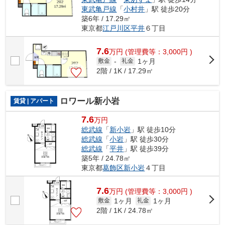
東武亀戸線
「
小村井
」駅 徒歩20分
築6年 / 17.29㎡
東京都
江戸川区
平井
６丁目
7.6
万
円
(管理費等：3,000円 )
1ヶ月
敷金
-
礼金
2階 / 1K / 17.29㎡
ロワール新小岩
賃貸 | アパート
7.6
万円
総武線
「
新小岩
」駅 徒歩10分
総武線
「
小岩
」駅 徒歩30分
総武線
「
平井
」駅 徒歩39分
築5年 / 24.78㎡
東京都
葛飾区
新小岩
４丁目
7.6
万
円
(管理費等：3,000円 )
1ヶ月
1ヶ月
敷金
礼金
2階 / 1K / 24.78㎡