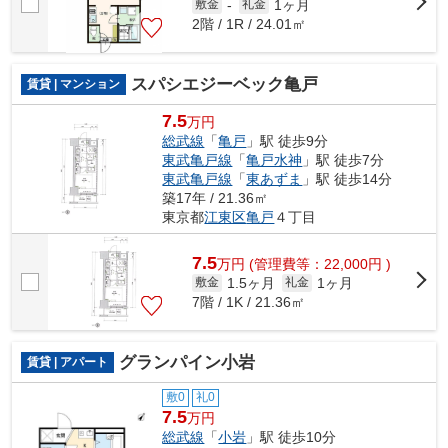
1ヶ月
敷金
-
礼金
2階 / 1R / 24.01㎡
スパシエジーベック亀戸
賃貸 | マンション
7.5
万円
総武線
「
亀戸
」駅 徒歩9分
東武亀戸線
「
亀戸水神
」駅 徒歩7分
東武亀戸線
「
東あずま
」駅 徒歩14分
築17年 / 21.36㎡
東京都
江東区
亀戸
４丁目
7.5
万
円
(管理費等：22,000円 )
1.5ヶ月
1ヶ月
敷金
礼金
7階 / 1K / 21.36㎡
グランパイン小岩
賃貸 | アパート
敷0
礼0
7.5
万円
総武線
「
小岩
」駅 徒歩10分