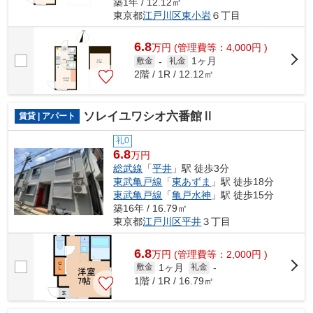
築1年 / 12.12㎡
東京都
江戸川区
東小岩
６丁目
6.8
万
円
(管理費等：4,000円 )
1ヶ月
敷金
-
礼金
2階 / 1R / 12.12㎡
ソレイユワシオ六番館Ⅱ
賃貸 | アパート
礼0
6.8
万円
総武線
「
平井
」駅 徒歩3分
東武亀戸線
「
東あずま
」駅 徒歩18分
東武亀戸線
「
亀戸水神
」駅 徒歩15分
築16年 / 16.79㎡
東京都
江戸川区
平井
３丁目
6.8
万
円
(管理費等：2,000円 )
1ヶ月
敷金
礼金
-
1階 / 1R / 16.79㎡