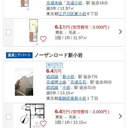
京成本線
「
京成小岩
」駅 徒歩16分
築3年 / 11.97㎡
東京都
江戸川区
東小岩
６丁目
6.1
万
円
(管理費等：3,000円 )
敷金
-
礼金
-
1階 / 1R / 11.97㎡
ノーザンロード新小岩
賃貸 | アパート
敷0
礼0
6.4
万円
総武線
「
新小岩
」駅 徒歩7分
京成押上線
「
京成立石
」駅 徒歩36分
総武線
「
小岩
」駅 徒歩31分
築5年 / 13.15㎡
東京都
葛飾区
東新小岩
１丁目
6.4
万
円
(管理費等：3,000円 )
敷金
-
礼金
-
1階 / 1R / 13.15㎡