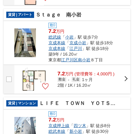
Ｓｔａｇｅ 南小岩
賃貸 | アパート
敷0
7.2
万円
総武線
「
小岩
」駅 徒歩7分
京成本線
「
京成小岩
」駅 徒歩18分
京成本線
「
江戸川
」駅 徒歩18分
築9年 / 16.20㎡
東京都
江戸川区
南小岩
８丁目
7.2
万
円
(管理費等：4,000円 )
1ヶ月
敷金
-
礼金
2階 / 1K / 16.20㎡
ＬＩＦＥ ＴＯＷＮ ＹＯＴＳＵＧＩ
賃貸 | マンション
敷0
7.2
万円
京成押上線
「
四ツ木
」駅 徒歩8分
総武本線
「
新小岩
」駅 徒歩30分