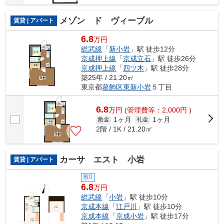
メゾン ド ヴィーブル
賃貸 | アパート
6.8
万円
総武線
「
新小岩
」駅 徒歩12分
京成押上線
「
京成立石
」駅 徒歩26分
京成押上線
「
四ツ木
」駅 徒歩28分
築25年 / 21.20㎡
東京都
葛飾区
東新小岩
５丁目
6.8
万
円
(管理費等：2,000円 )
1ヶ月
1ヶ月
敷金
礼金
2階 / 1K / 21.20㎡
カーサ エスト 小岩
賃貸 | アパート
敷0
6.8
万円
総武線
「
小岩
」駅 徒歩10分
京成本線
「
江戸川
」駅 徒歩10分
京成本線
「
京成小岩
」駅 徒歩17分