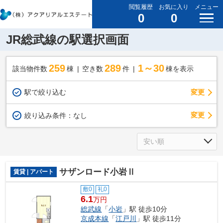
閲覧履歴
お気に入り
メニュー
0
0
JR総武線の駅選択画面
259
289
1～30
該当物件数
棟
空き数
件
棟を表示
駅で絞り込む
変更
変更
絞り込み条件：
なし
サザンロード小岩Ⅱ
賃貸 | アパート
敷0
礼0
6.1
万円
総武線
「
小岩
」駅 徒歩10分
京成本線
「
江戸川
」駅 徒歩11分