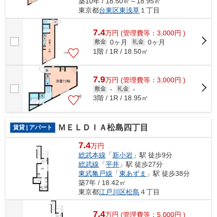
築10年 / 18.50㎡～18.95㎡
東京都
台東区
東浅草
１丁目
7.4
万
円
(管理費等：3,000円 )
0ヶ月
0ヶ月
敷金
礼金
1階 / 1R / 18.50㎡
7.9
万
円
(管理費等：3,000円 )
敷金
-
礼金
-
3階 / 1R / 18.95㎡
ＭＥＬＤＩＡ松島四丁目
賃貸 | アパート
7.4
万円
総武本線
「
新小岩
」駅 徒歩9分
総武線
「
平井
」駅 徒歩27分
東武亀戸線
「
東あずま
」駅 徒歩38分
築7年 / 18.42㎡
東京都
江戸川区
松島
４丁目
7.4
万
円
(管理費等：5,000円 )