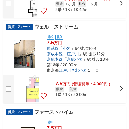
1ヶ月
1ヶ月
敷金
礼金
2階 / 1K / 18.42㎡
ウェル ストリーム
賃貸 | アパート
敷0
礼0
7.5
万円
総武線
「
小岩
」駅 徒歩10分
京成本線
「
江戸川
」駅 徒歩12分
京成本線
「
京成小岩
」駅 徒歩13分
築18年 / 20.00㎡
東京都
江戸川区
北小岩
１丁目
7.5
万
円
(管理費等：4,000円 )
敷金
-
礼金
-
1階 / 1K / 20.00㎡
ファーストハイム
賃貸 | アパート
敷0
7.5
万円