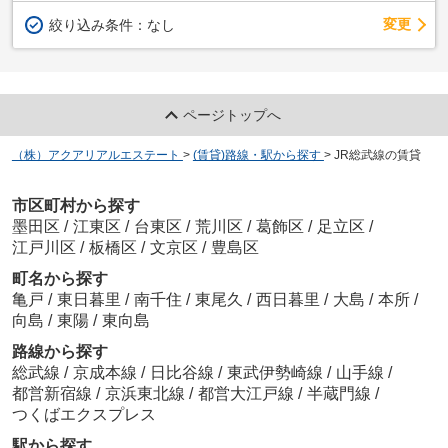
変更
絞り込み条件：
なし
ページトップへ
（株）アクアリアルエステート
>
(賃貸)路線・駅から探す
>
JR総武線の賃貸
市区町村から探す
墨田区
/
江東区
/
台東区
/
荒川区
/
葛飾区
/
足立区
/
江戸川区
/
板橋区
/
文京区
/
豊島区
町名から探す
亀戸
/
東日暮里
/
南千住
/
東尾久
/
西日暮里
/
大島
/
本所
/
向島
/
東陽
/
東向島
路線から探す
総武線
/
京成本線
/
日比谷線
/
東武伊勢崎線
/
山手線
/
都営新宿線
/
京浜東北線
/
都営大江戸線
/
半蔵門線
/
つくばエクスプレス
駅から探す