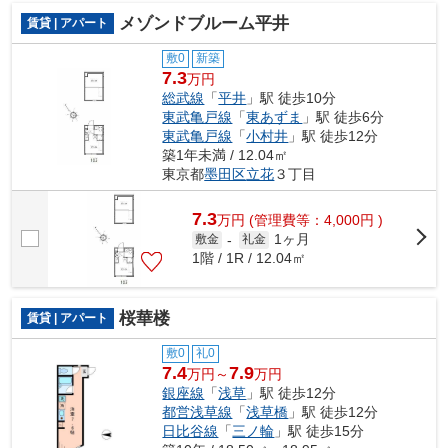
メゾンドブルーム平井
賃貸 | アパート
敷0
新築
7.3
万円
総武線
「
平井
」駅 徒歩10分
東武亀戸線
「
東あずま
」駅 徒歩6分
東武亀戸線
「
小村井
」駅 徒歩12分
築1年未満 / 12.04㎡
東京都
墨田区
立花
３丁目
7.3
万
円
(管理費等：4,000円 )
1ヶ月
敷金
-
礼金
1階 / 1R / 12.04㎡
桜華楼
賃貸 | アパート
敷0
礼0
7.4
7.9
万円～
万円
銀座線
「
浅草
」駅 徒歩12分
都営浅草線
「
浅草橋
」駅 徒歩12分
日比谷線
「
三ノ輪
」駅 徒歩15分