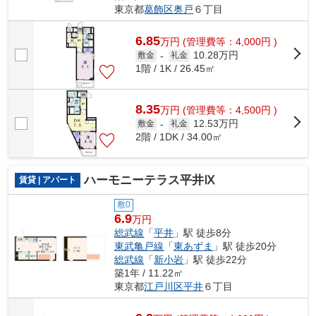
東京都
葛飾区
奥戸
６丁目
6.85
万
円
(管理費等：4,000円 )
10.28万円
敷金
-
礼金
1階 / 1K / 26.45㎡
8.35
万
円
(管理費等：4,500円 )
12.53万円
敷金
-
礼金
2階 / 1DK / 34.00㎡
ハーモニーテラス平井Ⅸ
賃貸 | アパート
敷0
6.9
万円
総武線
「
平井
」駅 徒歩8分
東武亀戸線
「
東あずま
」駅 徒歩20分
総武線
「
新小岩
」駅 徒歩22分
築1年 / 11.22㎡
東京都
江戸川区
平井
６丁目