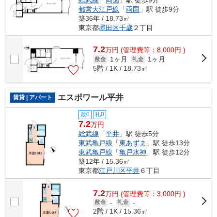
都営大江戸線
「
両国
」駅 徒歩9分
築36年 / 18.73㎡
東京都
墨田区
千歳
２丁目
7.2
万
円
(管理費等：8,000円 )
1ヶ月
1ヶ月
敷金
礼金
5階 / 1K / 18.73㎡
エスポワール平井
賃貸 | アパート
敷0
礼0
7.2
万円
総武線
「
平井
」駅 徒歩5分
東武亀戸線
「
東あずま
」駅 徒歩13分
東武亀戸線
「
亀戸水神
」駅 徒歩12分
築12年 / 15.36㎡
東京都
江戸川区
平井
６丁目
7.2
万
円
(管理費等：3,000円 )
敷金
-
礼金
-
2階 / 1K / 15.36㎡