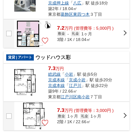
京成押上線
「
八広
」駅 徒歩18分
築2年 / 18.04㎡
東京都
葛飾区
東四つ木
３丁目
7.2
万
円
(管理費等：5,000円 )
1ヶ月
敷金
-
礼金
3階 / 1K / 18.04㎡
ウッドハウス彩
賃貸 | アパート
7.3
万円
総武線
「
小岩
」駅 徒歩5分
京成本線
「
京成小岩
」駅 徒歩20分
京成本線
「
江戸川
」駅 徒歩22分
築9年 / 22.66㎡
東京都
江戸川区
南小岩
７丁目
7.3
万
円
(管理費等：3,000円 )
1ヶ月
1ヶ月
敷金
礼金
2階 / 1K / 22.66㎡