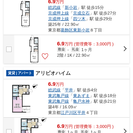
6.9
万円
総武線
「
新小岩
」駅 徒歩15分
京成押上線
「
京成立石
」駅 徒歩27分
京成押上線
「
四ツ木
」駅 徒歩29分
築25年 / 22.90㎡
東京都
葛飾区
東新小岩
８丁目
6.9
万
円
(管理費等：3,000円 )
1ヶ月
敷金
-
礼金
2階 / 1K / 22.90㎡
アリビオハイム
賃貸 | アパート
6.9
万円
総武線
「
平井
」駅 徒歩4分
東武亀戸線
「
東あずま
」駅 徒歩18分
東武亀戸線
「
亀戸水神
」駅 徒歩21分
築4年 / 16.09㎡
東京都
江戸川区
平井
４丁目
6.9
万
円
(管理費等：3,000円 )
1ヶ月
1ヶ月
敷金
礼金