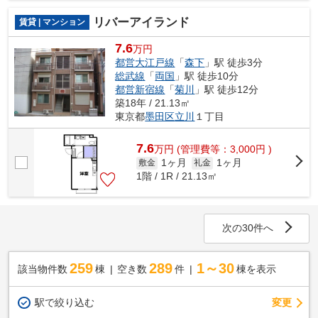
リバーアイランド
賃貸 | マンション
7.6
万円
都営大江戸線
「
森下
」駅 徒歩3分
総武線
「
両国
」駅 徒歩10分
都営新宿線
「
菊川
」駅 徒歩12分
築18年 / 21.13㎡
東京都
墨田区
立川
１丁目
7.6
万
円
(管理費等：3,000円 )
1ヶ月
1ヶ月
敷金
礼金
1階 / 1R / 21.13㎡
次の30件へ
259
289
1～30
該当物件数
棟
空き数
件
棟を表示
駅で絞り込む
変更