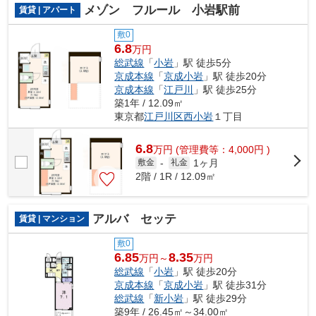
メゾン フルール 小岩駅前
賃貸 | アパート
敷0
6.8
万円
総武線
「
小岩
」駅 徒歩5分
京成本線
「
京成小岩
」駅 徒歩20分
京成本線
「
江戸川
」駅 徒歩25分
築1年 / 12.09㎡
東京都
江戸川区
西小岩
１丁目
6.8
万
円
(管理費等：4,000円 )
1ヶ月
敷金
-
礼金
2階 / 1R / 12.09㎡
アルバ セッテ
賃貸 | マンション
敷0
6.85
8.35
万円～
万円
総武線
「
小岩
」駅 徒歩20分
京成本線
「
京成小岩
」駅 徒歩31分
総武線
「
新小岩
」駅 徒歩29分
築9年 / 26.45㎡～34.00㎡