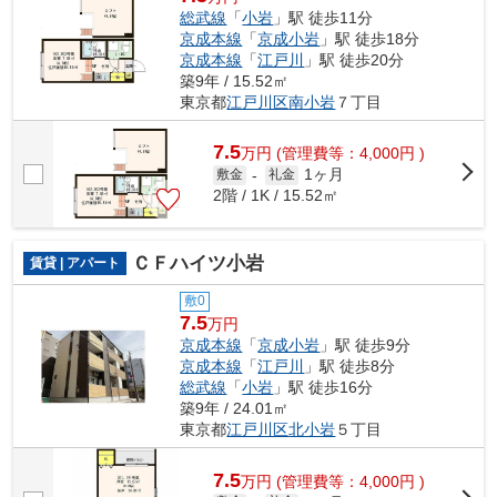
総武線
「
小岩
」駅 徒歩11分
京成本線
「
京成小岩
」駅 徒歩18分
京成本線
「
江戸川
」駅 徒歩20分
築9年 / 15.52㎡
東京都
江戸川区
南小岩
７丁目
7.5
万
円
(管理費等：4,000円 )
1ヶ月
敷金
-
礼金
2階 / 1K / 15.52㎡
ＣＦハイツ小岩
賃貸 | アパート
敷0
7.5
万円
京成本線
「
京成小岩
」駅 徒歩9分
京成本線
「
江戸川
」駅 徒歩8分
総武線
「
小岩
」駅 徒歩16分
築9年 / 24.01㎡
東京都
江戸川区
北小岩
５丁目
7.5
万
円
(管理費等：4,000円 )