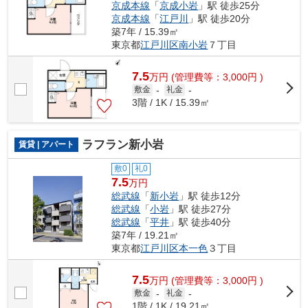
京成本線
「
京成小岩
」駅 徒歩25分
京成本線
「
江戸川
」駅 徒歩20分
築7年 / 15.39㎡
東京都
江戸川区
南小岩
７丁目
7.5
万
円
(管理費等：3,000円 )
敷金
-
礼金
-
3階 / 1K / 15.39㎡
ラフラン新小岩
賃貸 | アパート
敷0
礼0
7.5
万円
総武線
「
新小岩
」駅 徒歩12分
総武線
「
小岩
」駅 徒歩27分
総武線
「
平井
」駅 徒歩40分
築7年 / 19.21㎡
東京都
江戸川区
本一色
３丁目
7.5
万
円
(管理費等：3,000円 )
敷金
-
礼金
-
1階 / 1K / 19.21㎡