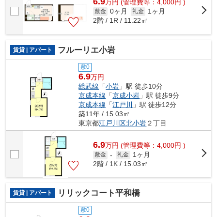
6.9
万
円
(管理費等：4,000円 )
0ヶ月
1ヶ月
敷金
礼金
2階 / 1R / 11.22㎡
フルーリエ小岩
賃貸 | アパート
敷0
6.9
万円
総武線
「
小岩
」駅 徒歩10分
京成本線
「
京成小岩
」駅 徒歩9分
京成本線
「
江戸川
」駅 徒歩12分
築11年 / 15.03㎡
東京都
江戸川区
北小岩
２丁目
6.9
万
円
(管理費等：4,000円 )
1ヶ月
敷金
-
礼金
2階 / 1K / 15.03㎡
リリックコート平和橋
賃貸 | アパート
敷0