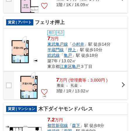
1階 / 1K / 16.09㎡
フェリオ押上
賃貸 | アパート
敷0
礼0
7
万円
東武亀戸線
「
小村井
」駅 徒歩14分
半蔵門線
「
押上
」駅 徒歩10分
総武線
「
亀戸
」駅 徒歩18分
築7年 / 13.02㎡
東京都
江東区
亀戸
３丁目
7
万
円
(管理費等：3,000円 )
敷金
-
礼金
-
3階 / 1R / 13.02㎡
木下ダイヤモンドパレス
賃貸 | マンション
7.2
万円
都営新宿線
「
森下
」駅 徒歩8分
総武線
「
両国
」駅 徒歩9分