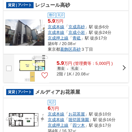
レジュール高砂
賃貸 | アパート
敷0
礼0
5.9
万円
京成本線
「
京成高砂
」駅 徒歩6分
京成本線
「
京成小岩
」駅 徒歩24分
京成押上線
「
青砥
」駅 徒歩17分
築6年 / 20.08㎡
東京都
葛飾区
高砂
３丁目
5.9
万
円
(管理費等：5,000円 )
敷金
-
礼金
-
2階 / 1K / 20.08㎡
メルディアお花茶屋
賃貸 | アパート
礼0
6
万円
京成本線
「
お花茶屋
」駅 徒歩10分
京成本線
「
堀切菖蒲園
」駅 徒歩16分
京成押上線
「
四ツ木
」駅 徒歩17分
築4年 / 16.32㎡