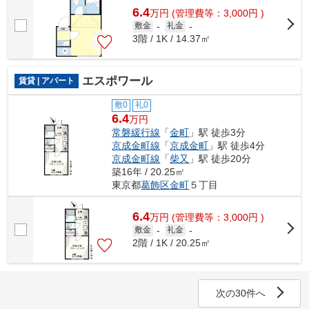
6.4
万
円
(管理費等：3,000円 )
敷金
-
礼金
-
3階 / 1K / 14.37㎡
エスポワール
賃貸 | アパート
敷0
礼0
6.4
万円
常磐緩行線
「
金町
」駅 徒歩3分
京成金町線
「
京成金町
」駅 徒歩4分
京成金町線
「
柴又
」駅 徒歩20分
築16年 / 20.25㎡
東京都
葛飾区
金町
５丁目
6.4
万
円
(管理費等：3,000円 )
敷金
-
礼金
-
2階 / 1K / 20.25㎡
次の30件へ