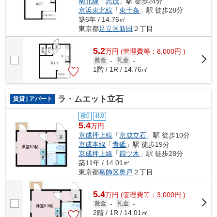
南北線
「
志茂
」駅 徒歩24分
京浜東北線
「
東十条
」駅 徒歩28分
築6年 / 14.76㎡
東京都
足立区
新田
２丁目
5.2
万
円
(管理費等：8,000円 )
敷金
-
礼金
-
1階 / 1R / 14.76㎡
ラ・ムエット立石
賃貸 | アパート
敷0
礼0
5.4
万円
京成押上線
「
京成立石
」駅 徒歩10分
京成本線
「
青砥
」駅 徒歩19分
京成押上線
「
四ツ木
」駅 徒歩28分
築11年 / 14.01㎡
東京都
葛飾区
奥戸
２丁目
5.4
万
円
(管理費等：3,000円 )
敷金
-
礼金
-
2階 / 1R / 14.01㎡