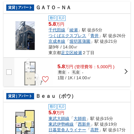
ＧＡＴＯ－ＮＡ
賃貸 | アパート
敷0
礼0
5.8
万円
千代田線
「
綾瀬
」駅 徒歩5分
つくばエクスプレス
「
青井
」駅 徒歩26分
京成本線
「
堀切菖蒲園
」駅 徒歩21分
築9年 / 14.00㎡
東京都
足立区
綾瀬
２丁目
5.8
万
円
(管理費等：5,000円 )
敷金
-
礼金
-
1階 / 1K / 14.00㎡
Ｂｅａｕ（ボウ）
賃貸 | アパート
敷0
礼0
5.9
万円
東武大師線
「
大師前
」駅 徒歩15分
東武伊勢崎線
「
西新井
」駅 徒歩19分
日暮里舎人ライナー
「
高野
」駅 徒歩17分