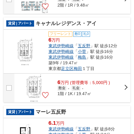
2階 / 1R / 9.48㎡
キャナルレジデンス・アイ
賃貸 | アパート
フリーレント
敷0
礼0
6
万円
東武伊勢崎線
「
五反野
」駅 徒歩12分
東武伊勢崎線
「
小菅
」駅 徒歩16分
東武伊勢崎線
「
梅島
」駅 徒歩16分
築9年 / 19.47㎡
東京都
足立区
梅田
１丁目
6
万
円
(管理費等：5,000円 )
敷金
-
礼金
-
1階 / 1K / 19.47㎡
マーレ五反野
賃貸 | アパート
6.1
万円
東武伊勢崎線
「
五反野
」駅 徒歩8分