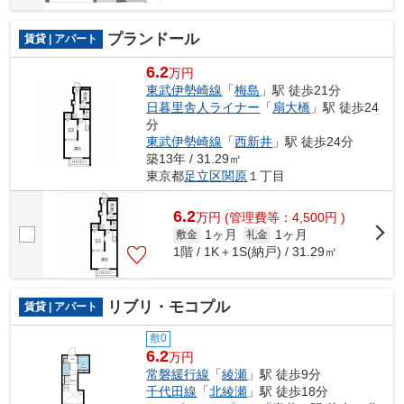
プランドール
賃貸 | アパート
6.2
万円
東武伊勢崎線
「
梅島
」駅 徒歩21分
日暮里舎人ライナー
「
扇大橋
」駅 徒歩24
分
東武伊勢崎線
「
西新井
」駅 徒歩24分
築13年 / 31.29㎡
東京都
足立区
関原
１丁目
6.2
万
円
(管理費等：4,500円 )
1ヶ月
1ヶ月
敷金
礼金
1階 / 1K＋1S(納戸) / 31.29㎡
リブリ・モコプル
賃貸 | アパート
敷0
6.2
万円
常磐緩行線
「
綾瀬
」駅 徒歩9分
千代田線
「
北綾瀬
」駅 徒歩18分