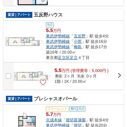
五反野ハウス
賃貸 | アパート
礼0
5.5
万円
東武伊勢崎線
「
五反野
」駅 徒歩4分
東武伊勢崎線
「
小菅
」駅 徒歩16分
東武伊勢崎線
「
梅島
」駅 徒歩17分
築16年 / 20.00㎡
東京都
足立区
足立
４丁目
5.5
万
円
(管理費等：5,000円 )
2ヶ月
0ヶ月
敷金
礼金
1階 / 1K / 20.00㎡
プレシャスオパール
賃貸 | アパート
フリーレント
敷0
礼0
5.7
万円
京成本線
「
堀切菖蒲園
」駅 徒歩4分
東武伊勢崎線
「
堀切
」駅 徒歩20分