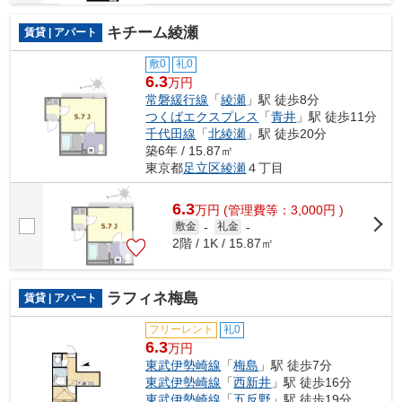
キチーム綾瀬
賃貸 | アパート
敷0
礼0
6.3
万円
常磐緩行線
「
綾瀬
」駅 徒歩8分
つくばエクスプレス
「
青井
」駅 徒歩11分
千代田線
「
北綾瀬
」駅 徒歩20分
築6年 / 15.87㎡
東京都
足立区
綾瀬
４丁目
6.3
万
円
(管理費等：3,000円 )
敷金
-
礼金
-
2階 / 1K / 15.87㎡
ラフィネ梅島
賃貸 | アパート
フリーレント
礼0
6.3
万円
東武伊勢崎線
「
梅島
」駅 徒歩7分
東武伊勢崎線
「
西新井
」駅 徒歩16分
東武伊勢崎線
「
五反野
」駅 徒歩19分