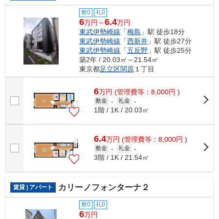
敷0
礼0
6
6.4
万円～
万円
東武伊勢崎線
「
梅島
」駅 徒歩18分
東武伊勢崎線
「
西新井
」駅 徒歩27分
東武伊勢崎線
「
五反野
」駅 徒歩25分
築2年 / 20.03㎡～21.54㎡
東京都
足立区
関原
１丁目
6
万
円
(管理費等：8,000円 )
敷金
-
礼金
-
1階 / 1K / 20.03㎡
6.4
万
円
(管理費等：8,000円 )
敷金
-
礼金
-
3階 / 1K / 21.54㎡
カリーノフォンターナ２
賃貸 | アパート
敷0
礼0
6
万円