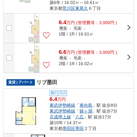
築6年 / 16.02㎡～16.61㎡
東京都
荒川区
東尾久
６丁目
6.4
万
円
(管理費等：3,000円 )
敷金
-
礼金
-
1階 / 1R / 16.61㎡
6.6
万
円
(管理費等：3,000円 )
敷金
-
礼金
-
2階 / 1R / 16.02㎡
リブ墨田
賃貸 | アパート
敷0
礼0
6.4
万円
東武伊勢崎線
「
東向島
」駅 徒歩8分
東武伊勢崎線
「
鐘ヶ淵
」駅 徒歩7分
京成押上線
「
八広
」駅 徒歩17分
築10年 / 14.37㎡
東京都
墨田区
墨田
２丁目