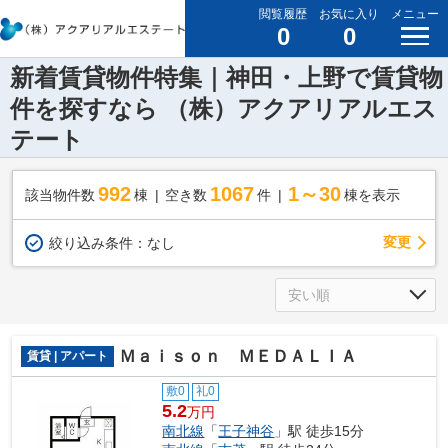
閲覧履歴
お気に入り
メニュー
0
0
新着賃貸物件特集｜神田・上野で賃貸物
件を探すなら （株）アクアリアルエス
テート
992
1067
1～30
該当物件数
棟
空き数
件
棟を表示
変更
絞り込み条件：
なし
Ｍａｉｓｏｎ ＭＥＤＡＬＩＡ
賃貸 | アパート
敷0
礼0
5.2
万円
南北線
「
王子神谷
」駅 徒歩15分