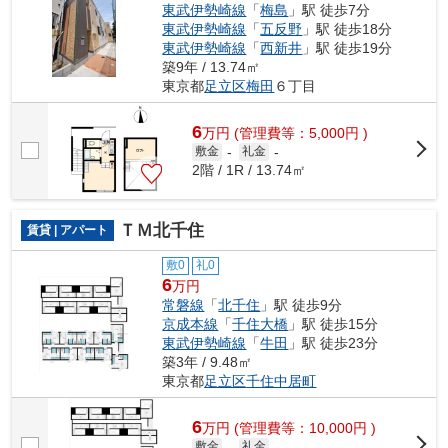
東武伊勢崎線
「
梅島
」駅 徒歩7分
東武伊勢崎線
「
五反野
」駅 徒歩18分
東武伊勢崎線
「
西新井
」駅 徒歩19分
築9年 / 13.74㎡
東京都
足立区
梅田
６丁目
6
万
円
(管理費等：5,000円 )
敷金
-
礼金
-
2階 / 1R / 13.74㎡
ＴＭ北千住
賃貸 | アパート
敷0
礼0
6
万円
常磐線
「
北千住
」駅 徒歩9分
京成本線
「
千住大橋
」駅 徒歩15分
東武伊勢崎線
「
牛田
」駅 徒歩23分
築3年 / 9.48㎡
東京都
足立区
千住中居町
6
万
円
(管理費等：10,000円 )
敷金
-
礼金
-