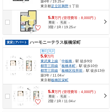
築4年 / 19.25㎡
東京都
足立区
興野
１丁目
5.9
万
円
(管理費等：8,000円 )
敷金
-
礼金
-
3階 / 1R / 19.25㎡
ハーモニーテラス板橋栄町
賃貸 | アパート
敷0
礼0
5.9
万円
東武東上線
「
中板橋
」駅 徒歩9分
都営三田線
「
板橋本町
」駅 徒歩10分
都営三田線
「
板橋区役所前
」駅 徒歩13分
築3年 / 11.04㎡
東京都
板橋区
栄町
5.9
万
円
(管理費等：4,000円 )
敷金
-
礼金
-
2階 / 1R / 11.04㎡