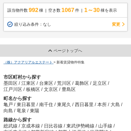
992
1067
1～30
該当物件数
棟
空き数
件
棟を表示
変更
絞り込み条件：
なし
ページトップへ
（株）アクアリアルエステート
>
新着賃貸物件特集
市区町村から探す
墨田区
/
江東区
/
台東区
/
荒川区
/
葛飾区
/
足立区
/
江戸川区
/
板橋区
/
文京区
/
豊島区
町名から探す
亀戸
/
東日暮里
/
南千住
/
東尾久
/
西日暮里
/
本所
/
大島
/
向島
/
竜泉
/
東陽
路線から探す
総武線
/
京成本線
/
日比谷線
/
東武伊勢崎線
/
山手線
/