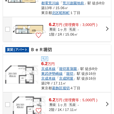
都電荒川線
「
荒川遊園地前
」駅 徒歩8分
築13年 / 15.06㎡
東京都
北区
昭和町
１丁目
6.2
万
円
(管理費等：3,000円 )
1ヶ月
敷金
礼金
-
1階 / 1R / 15.06㎡
ＢｅＲ堀切
賃貸 | アパート
礼0
6.2
万円
京成本線
「
堀切菖蒲園
」駅 徒歩8分
東武伊勢崎線
「
堀切
」駅 徒歩16分
京成本線
「
京成関屋
」駅 徒歩16分
築2年 / 17.11㎡
東京都
葛飾区
堀切
４丁目
6.2
万
円
(管理費等：5,000円 )
1ヶ月
敷金
礼金
-
2階 / 1K / 17.11㎡