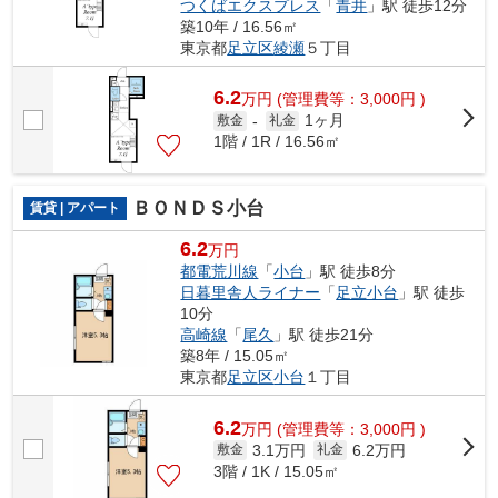
つくばエクスプレス
「
青井
」駅 徒歩12分
築10年 / 16.56㎡
東京都
足立区
綾瀬
５丁目
6.2
万
円
(管理費等：3,000円 )
1ヶ月
敷金
-
礼金
1階 / 1R / 16.56㎡
ＢＯＮＤＳ小台
賃貸 | アパート
6.2
万円
都電荒川線
「
小台
」駅 徒歩8分
日暮里舎人ライナー
「
足立小台
」駅 徒歩
10分
高崎線
「
尾久
」駅 徒歩21分
築8年 / 15.05㎡
東京都
足立区
小台
１丁目
6.2
万
円
(管理費等：3,000円 )
3.1万円
6.2万円
敷金
礼金
3階 / 1K / 15.05㎡