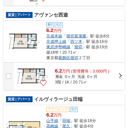
アヴァンセ西遊
賃貸 | アパート
敷0
礼0
6.2
万円
京成本線
「
堀切菖蒲園
」駅 徒歩8分
京成押上線
「
四ツ木
」駅 徒歩16分
東武伊勢崎線
「
堀切
」駅 徒歩19分
築18年 / 20.71㎡
東京都
葛飾区
堀切
２丁目
6.2
万
円
(管理費等：3,000円 )
0ヶ月
0ヶ月
敷金
礼金
3階 / 1K / 20.71㎡
イルヴィラージュ田端
賃貸 | アパート
フリーレント
礼0
6.2
万円
山手線
「
田端
」駅 徒歩18分
高崎線
「
尾久
」駅 徒歩4分