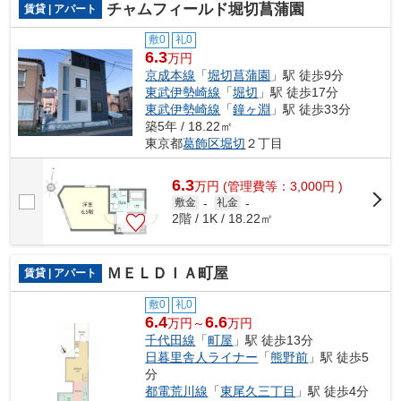
チャムフィールド堀切菖蒲園
賃貸 | アパート
敷0
礼0
6.3
万円
京成本線
「
堀切菖蒲園
」駅 徒歩9分
東武伊勢崎線
「
堀切
」駅 徒歩17分
東武伊勢崎線
「
鐘ヶ淵
」駅 徒歩33分
築5年 / 18.22㎡
東京都
葛飾区
堀切
２丁目
6.3
万
円
(管理費等：3,000円 )
敷金
-
礼金
-
2階 / 1K / 18.22㎡
ＭＥＬＤＩＡ町屋
賃貸 | アパート
敷0
礼0
6.4
6.6
万円～
万円
千代田線
「
町屋
」駅 徒歩13分
日暮里舎人ライナー
「
熊野前
」駅 徒歩5
分
都電荒川線
「
東尾久三丁目
」駅 徒歩4分