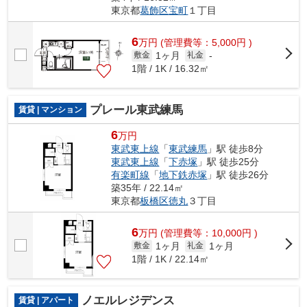
東京都
葛飾区
宝町
１丁目
6
万
円
(管理費等：5,000円 )
1ヶ月
敷金
礼金
-
1階 / 1K / 16.32㎡
プレール東武練馬
賃貸 | マンション
6
万円
東武東上線
「
東武練馬
」駅 徒歩8分
東武東上線
「
下赤塚
」駅 徒歩25分
有楽町線
「
地下鉄赤塚
」駅 徒歩26分
築35年 / 22.14㎡
東京都
板橋区
徳丸
３丁目
6
万
円
(管理費等：10,000円 )
1ヶ月
1ヶ月
敷金
礼金
1階 / 1K / 22.14㎡
ノエルレジデンス
賃貸 | アパート