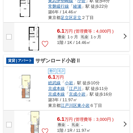
東武伊勢崎線
「
小菅
」駅 徒歩8分
常磐緩行線
「
綾瀬
」駅 徒歩22分
築6年 / 14.46㎡
東京都
足立区
足立
２丁目
6.1
万
円
(管理費等：4,000円 )
1ヶ月
1ヶ月
敷金
礼金
1階 / 1K / 14.46㎡
サザンロード小岩Ⅱ
賃貸 | アパート
敷0
礼0
6.1
万円
総武線
「
小岩
」駅 徒歩10分
京成本線
「
江戸川
」駅 徒歩11分
京成本線
「
京成小岩
」駅 徒歩16分
築3年 / 11.97㎡
東京都
江戸川区
東小岩
６丁目
6.1
万
円
(管理費等：3,000円 )
敷金
-
礼金
-
1階 / 1R / 11.97㎡