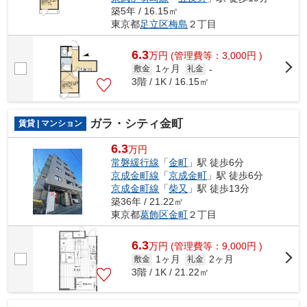
築5年 / 16.15㎡
東京都
足立区
梅島
２丁目
6.3
万
円
(管理費等：3,000円 )
1ヶ月
敷金
礼金
-
3階 / 1K / 16.15㎡
ガラ・シティ金町
賃貸 | マンション
6.3
万円
常磐緩行線
「
金町
」駅 徒歩6分
京成金町線
「
京成金町
」駅 徒歩6分
京成金町線
「
柴又
」駅 徒歩13分
築36年 / 21.22㎡
東京都
葛飾区
金町
２丁目
6.3
万
円
(管理費等：9,000円 )
1ヶ月
2ヶ月
敷金
礼金
3階 / 1K / 21.22㎡