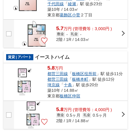
千代田線
「
綾瀬
」駅 徒歩23分
築10年 / 14.03㎡
東京都
葛飾区
小菅
２丁目
5.7
万
円
(管理費等：3,000円 )
敷金
-
礼金
-
2階 / 1R / 14.03㎡
イーストハイム
賃貸 | アパート
5.8
万円
都営三田線
「
板橋区役所前
」駅 徒歩11分
都営三田線
「
板橋本町
」駅 徒歩12分
埼京線
「
十条
」駅 徒歩20分
築10年 / 14.88㎡
東京都
板橋区
仲宿
5.8
万
円
(管理費等：4,000円 )
0.5ヶ月
0.5ヶ月
敷金
礼金
2階 / 1R / 14.88㎡