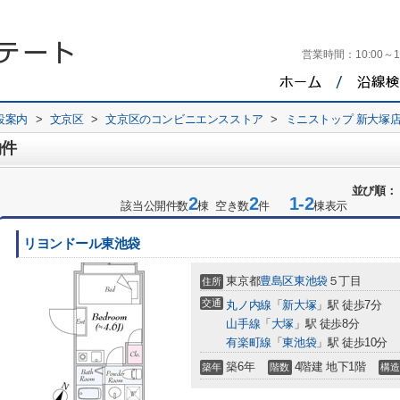
営業時間：
10:00～1
設案内
>
文京区
>
文京区のコンビニエンスストア
>
ミニストップ 新大塚
物件
並び順：
2
2
1-2
該当公開件数
棟 空き数
件
棟表示
リヨンドール東池袋
東京都
豊島区
東池袋
５丁目
住所
交通
丸ノ内線
「
新大塚
」駅 徒歩7分
山手線
「
大塚
」駅 徒歩8分
有楽町線
「
東池袋
」駅 徒歩10分
築6年
4階建 地下1階
築年
階数
構造