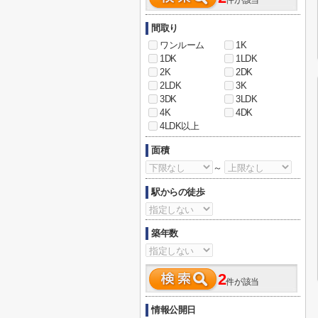
件が該当
間取り
ワンルーム
1K
1DK
1LDK
2K
2DK
2LDK
3K
3DK
3LDK
4K
4DK
4LDK以上
面積
～
駅からの徒歩
築年数
2
件が該当
情報公開日