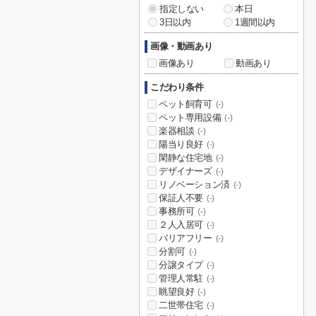
指定しない
本日
3日以内
1週間以内
画像・動画あり
画像あり
動画あり
こだわり条件
ペット飼育可
(-)
ペット専用設備
(-)
楽器相談
(-)
陽当り良好
(-)
閑静な住宅地
(-)
デザイナーズ
(-)
リノベーション済
(-)
保証人不要
(-)
事務所可
(-)
２人入居可
(-)
バリアフリー
(-)
分割可
(-)
分譲タイプ
(-)
管理人常駐
(-)
眺望良好
(-)
二世帯住宅
(-)