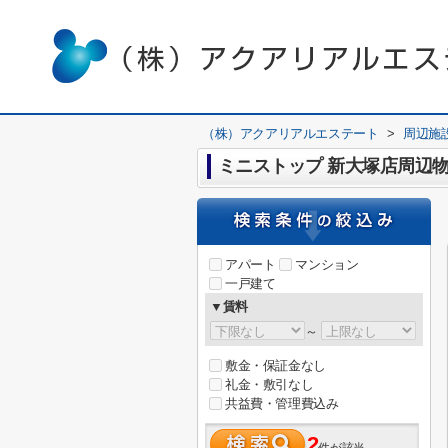
（株）アクアリアルエステート
>
周辺施
ミニストップ 新大塚店周辺
アパート
マンション
一戸建て
▼賃料
～
敷金・保証金なし
礼金・敷引なし
共益費・管理費込み
2