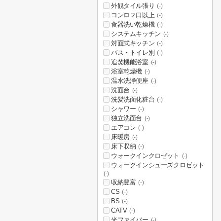
外観タイル張り
(-)
コンロ２口以上
(-)
食器洗い乾燥機
(-)
システムキッチン
(-)
対面式キッチン
(-)
バス・トイレ別
(-)
追焚機能浴室
(-)
浴室乾燥機
(-)
温水洗浄便座
(-)
洗面台
(-)
洗髪洗面化粧台
(-)
シャワー
(-)
独立洗面台
(-)
エアコン
(-)
床暖房
(-)
床下収納
(-)
ウォークインクロゼット
(-)
ウォークインシューズクロゼット
(-)
収納豊富
(-)
CS
(-)
BS
(-)
CATV
(-)
光ファイバー
(-)