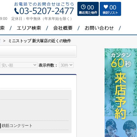
00
00
9:00
定休日：
年中無休（年末年始を除く）
店
>
ミニストップ 新大塚店の近くの物件
表示件数：
鉄筋コンクリート