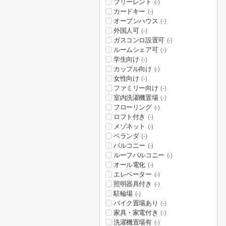
フリーレント
(-)
カードキー
(-)
オープンハウス
(-)
外国人可
(-)
ガスコンロ設置可
(-)
ルームシェア可
(-)
学生向け
(-)
カップル向け
(-)
女性向け
(-)
ファミリー向け
(-)
室内洗濯機置場
(-)
フローリング
(-)
ロフト付き
(-)
メゾネット
(-)
ベランダ
(-)
バルコニー
(-)
ルーフバルコニー
(-)
オール電化
(-)
エレベーター
(-)
照明器具付き
(-)
駐輪場
(-)
バイク置場あり
(-)
家具・家電付き
(-)
洗濯機置場有
(-)