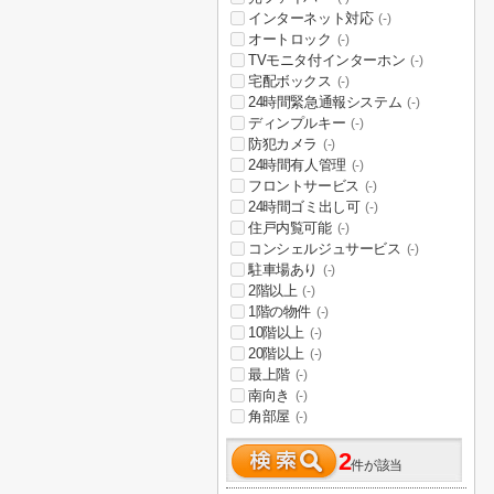
インターネット対応
(-)
オートロック
(-)
TVモニタ付インターホン
(-)
宅配ボックス
(-)
24時間緊急通報システム
(-)
ディンプルキー
(-)
防犯カメラ
(-)
24時間有人管理
(-)
フロントサービス
(-)
24時間ゴミ出し可
(-)
住戸内覧可能
(-)
コンシェルジュサービス
(-)
駐車場あり
(-)
2階以上
(-)
1階の物件
(-)
10階以上
(-)
20階以上
(-)
最上階
(-)
南向き
(-)
角部屋
(-)
2
件が該当