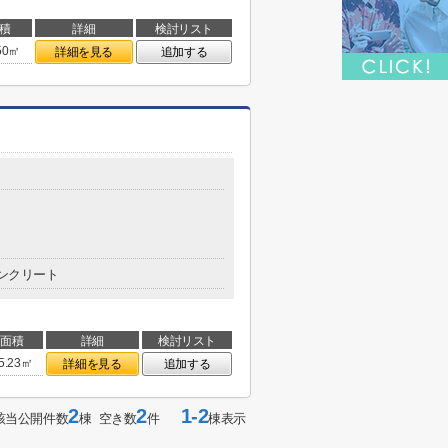
積
詳細
検討リスト
50㎡
詳細を見る
追加する
ンクリート
面積
詳細
検討リスト
5.23㎡
詳細を見る
追加する
2
2
1-2
該当公開件数
棟 空き数
件
棟表示