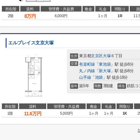
所在階
賃料
管理費・共益費
敷金
礼金
間取り
面
8
万円
2階
6,000円
1ヶ月
1R
11.
エルプレイス文京大塚
東京都
文京区
大塚
６丁目
住所
交通
有楽町線
「
東池袋
」駅 徒歩8分
丸ノ内線
「
新大塚
」駅 徒歩8分
山手線
「
池袋
」駅 徒歩18分
築5年
3階建
鉄筋コ
築年
階数
構造
所在階
賃料
管理費・共益費
敷金
礼金
間取り
11.6
万円
1階
5,000円
1ヶ月
1ヶ月
1K
2