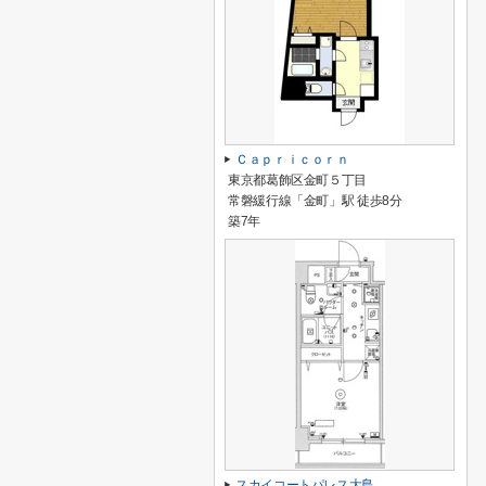
Ｃａｐｒｉｃｏｒｎ
東京都葛飾区金町５丁目
常磐緩行線「金町」駅 徒歩8分
築7年
スカイコートパレス大島