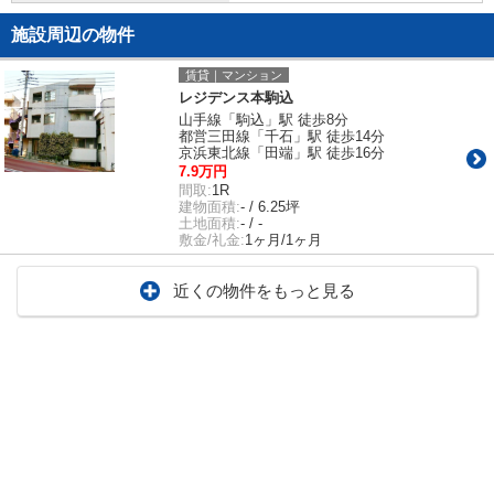
施設周辺の物件
賃貸｜マンション
レジデンス本駒込
山手線「駒込」駅 徒歩8分
都営三田線「千石」駅 徒歩14分
京浜東北線「田端」駅 徒歩16分
7.9万円
間取:
1R
建物面積:
- / 6.25坪
土地面積:
- / -
敷金/礼金:
1ヶ月/1ヶ月
近くの物件をもっと見る