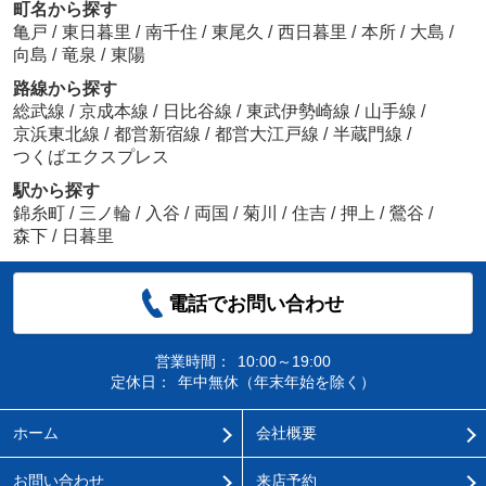
町名から探す
亀戸
/
東日暮里
/
南千住
/
東尾久
/
西日暮里
/
本所
/
大島
/
向島
/
竜泉
/
東陽
路線から探す
総武線
/
京成本線
/
日比谷線
/
東武伊勢崎線
/
山手線
/
京浜東北線
/
都営新宿線
/
都営大江戸線
/
半蔵門線
/
つくばエクスプレス
駅から探す
錦糸町
/
三ノ輪
/
入谷
/
両国
/
菊川
/
住吉
/
押上
/
鶯谷
/
森下
/
日暮里
電話でお問い合わせ
営業時間：
10:00～19:00
定休日：
年中無休（年末年始を除く）
ホーム
会社概要
お問い合わせ
来店予約