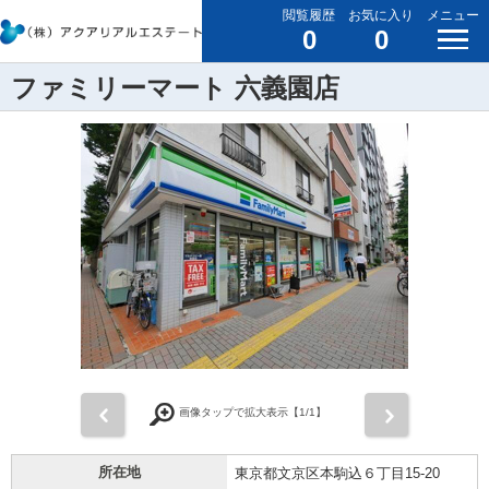
閲覧履歴
お気に入り
メニュー
0
0
ファミリーマート 六義園店
前
次
画像タップで拡大表示【
1
/1】
所在地
東京都文京区本駒込６丁目15-20