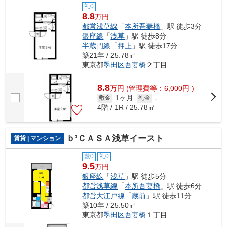
礼0
8.8
万円
都営浅草線
「
本所吾妻橋
」駅 徒歩3分
銀座線
「
浅草
」駅 徒歩8分
半蔵門線
「
押上
」駅 徒歩17分
築21年 / 25.78㎡
東京都
墨田区
吾妻橋
２丁目
8.8
万
円
(管理費等：6,000円 )
1ヶ月
敷金
礼金
-
4階 / 1R / 25.78㎡
ｂ’ＣＡＳＡ浅草イースト
賃貸 | マンション
敷0
礼0
9.5
万円
銀座線
「
浅草
」駅 徒歩5分
都営浅草線
「
本所吾妻橋
」駅 徒歩6分
都営大江戸線
「
蔵前
」駅 徒歩11分
築10年 / 25.50㎡
東京都
墨田区
吾妻橋
１丁目