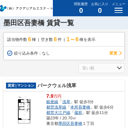
閲覧履歴
お気に入り
メニュー
0
0
墨田区吾妻橋 賃貸一覧
6
6
1～6
該当物件数
棟
空き数
件
棟を表示
変更
絞り込み条件：
なし
パークウェル浅草
賃貸 | マンション
7.9
万円
銀座線
「
浅草
」駅 徒歩3分
都営浅草線
「
本所吾妻橋
」駅 徒歩6分
都営大江戸線
「
蔵前
」駅 徒歩11分
築23年 / 20.70㎡
東京都
墨田区
吾妻橋
１丁目