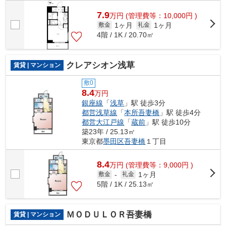
7.9
万
円
(管理費等：10,000円 )
1ヶ月
1ヶ月
敷金
礼金
4階 / 1K / 20.70㎡
クレアシオン浅草
賃貸 | マンション
敷0
8.4
万円
銀座線
「
浅草
」駅 徒歩3分
都営浅草線
「
本所吾妻橋
」駅 徒歩4分
都営大江戸線
「
蔵前
」駅 徒歩10分
築23年 / 25.13㎡
東京都
墨田区
吾妻橋
１丁目
8.4
万
円
(管理費等：9,000円 )
1ヶ月
敷金
-
礼金
5階 / 1K / 25.13㎡
ＭＯＤＵＬＯＲ吾妻橋
賃貸 | マンション