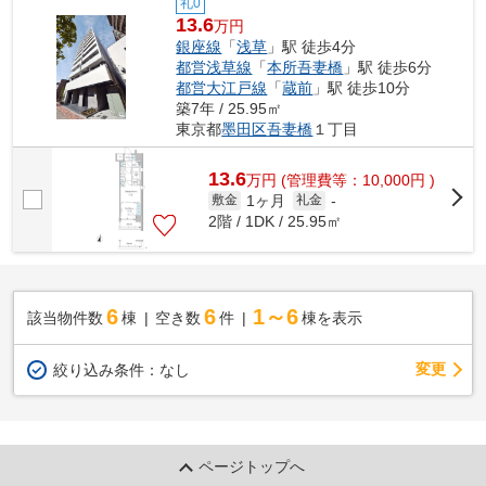
礼0
13.6
万円
銀座線
「
浅草
」駅 徒歩4分
都営浅草線
「
本所吾妻橋
」駅 徒歩6分
都営大江戸線
「
蔵前
」駅 徒歩10分
築7年 / 25.95㎡
東京都
墨田区
吾妻橋
１丁目
13.6
万
円
(管理費等：10,000円 )
1ヶ月
敷金
礼金
-
2階 / 1DK / 25.95㎡
6
6
1～6
該当物件数
棟
空き数
件
棟を表示
変更
絞り込み条件：
なし
ページトップへ