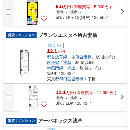
9.5
万
円
(管理費等：5,000円 )
敷金
-
礼金
-
5階 / 1K＋1S(納戸) / 25.50㎡
ブランシエスタ本所吾妻橋
賃貸 | マンション
敷0
礼0
12.1
万円
都営浅草線
「
本所吾妻橋
」駅 徒歩3分
銀座線
「
浅草
」駅 徒歩6分
半蔵門線
「
押上
」駅 徒歩13分
築4年 / 25.43㎡
東京都
墨田区
吾妻橋
１丁目
12.1
万
円
(管理費等：12,000円 )
敷金
-
礼金
-
3階 / 1DK / 25.43㎡
アーバネックス浅草
賃貸 | マンション