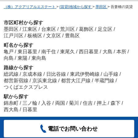
（株）アクアリアルエステート
>
(賃貸)地域から探す
>
墨田区
>
吾妻橋の賃貸
市区町村から探す
墨田区
/
江東区
/
台東区
/
荒川区
/
葛飾区
/
足立区
/
江戸川区
/
板橋区
/
文京区
/
豊島区
町名から探す
亀戸
/
東日暮里
/
南千住
/
東尾久
/
西日暮里
/
大島
/
本所
/
向島
/
東陽
/
東向島
路線から探す
総武線
/
京成本線
/
日比谷線
/
東武伊勢崎線
/
山手線
/
都営新宿線
/
京浜東北線
/
都営大江戸線
/
半蔵門線
/
つくばエクスプレス
駅から探す
錦糸町
/
三ノ輪
/
入谷
/
両国
/
菊川
/
住吉
/
押上
/
森下
/
西大島
/
日暮里
電話でお問い合わせ