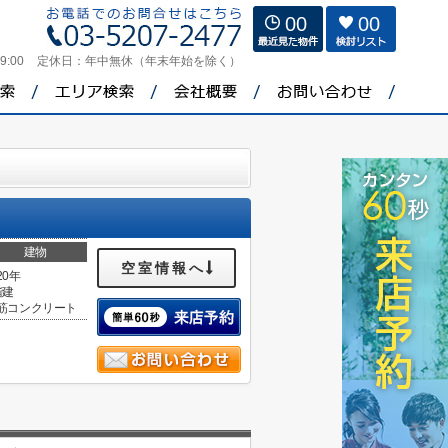
00
00
9:00
定休日：
年中無休（年末年始を除く）
建物
空室情報へ
20年
階建
筋コンクリート