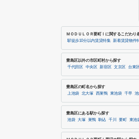
ＭＯＤＵＬＯＲ要町Ⅰに関するこだわり
駅徒歩10分以内賃貸特集
新着賃貸物件
豊島区以外の市区町村から探す
千代田区
中央区
新宿区
文京区
台東
豊島区の町名から探す
上池袋
北大塚
西巣鴨
東池袋
千早
池
豊島区にある駅から探す
池袋
大塚
巣鴨
駒込
千川
要町
東池