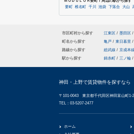
ＭＯＤＵＬＯＲ要町Ⅰ周辺の駅から探す
要町
椎名町
千川
池袋
下落合
大山
市区町村から探す
江東区
/
墨田区
/
町名から探す
亀戸
/
東日暮里
/
路線から探す
総武線
/
京成本
駅から探す
錦糸町
/
三ノ輪
/
神田・上野で賃貸物件を探すなら 
〒101-0043 東京都千代田区神田富山町1-2 
TEL：03-5207-2477
ホーム