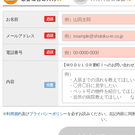
お名前
必須
メールアドレス
必須
電話番号
必須
【ＭＯＤＵＬＯＲ要町Ⅰへのお問い合わせ
内容
任意
※
利用規約
及び
プライバシーポリシー
を必ずお読みください。左記内容に同
い。