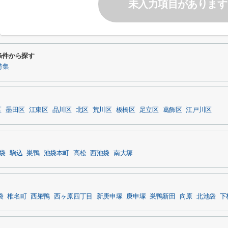
未入力項目があります
条件から探す
特集
区
墨田区
江東区
品川区
北区
荒川区
板橋区
足立区
葛飾区
江戸川区
袋
駒込
巣鴨
池袋本町
高松
西池袋
南大塚
袋
椎名町
西巣鴨
西ヶ原四丁目
新庚申塚
庚申塚
巣鴨新田
向原
北池袋
下