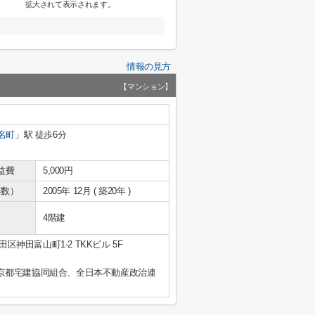
拡大されて表示されます。
情報の見方
【マンション】
名町
」駅 徒歩6分
益費
5,000円
年数）
2005年 12月 ( 築20年 )
4階建
区神田富山町1-2 TKKビル 5F
京都宅建協同組合、全日本不動産政治連