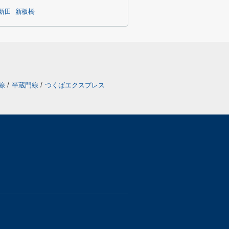
新田
新板橋
戸線
/
半蔵門線
/
つくばエクスプレス