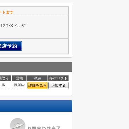
ートまで
 TKKビル 5F
間取り
面積
詳細
検討リスト
1K
19.90㎡
詳細を見る
追加する