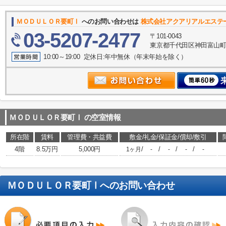
ＭＯＤＵＬＯＲ要町Ⅰ
へのお問い合わせは
株式会社アクアリアルエステ
03-5207-2477
〒101-0043
東京都千代田区神田富山町1-2
10:00～19:00 定休日:年中無休（年末年始を除く）
ＭＯＤＵＬＯＲ要町Ⅰ
の空室情報
所在階
賃料
管理費・共益費
敷金/礼金/保証金/償却/敷引
4階
8.5万円
5,000円
/
/
/
/
1ヶ月
-
-
-
-
ＭＯＤＵＬＯＲ要町Ⅰ
へのお問い合わせ