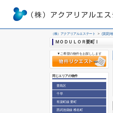
（株）アクアリアルエステート
>
(賃貸)
ＭＯＤＵＬＯＲ要町Ⅰ
▼ご希望の物件をお探しします
同じエリアの物件
豊島区
千早
有楽町線 要町
西武池袋線 椎名町