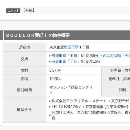
【外観】
コメント
ＭＯＤＵＬＯＲ要町Ⅰ
の物件概要
所在地
東京都
豊島区
千早
１丁目
有楽町線
「
要町
」駅 徒歩6分
西武池袋線
「
椎
交通
有楽町線
「
千川
」駅 徒歩15分
賃料
8.5万円
管理費・共
面積
19.90㎡
築年月（築
マンション / 鉄筋コンクリー
種別/構造
階建
ト
株式会社アクアリアルエステート
東京都千代田
TEL:03-5207-2477
東京都知事 (2) 第104295号
取扱会社
公益社団法人 東京都宅地建物取引業協会、東
盟