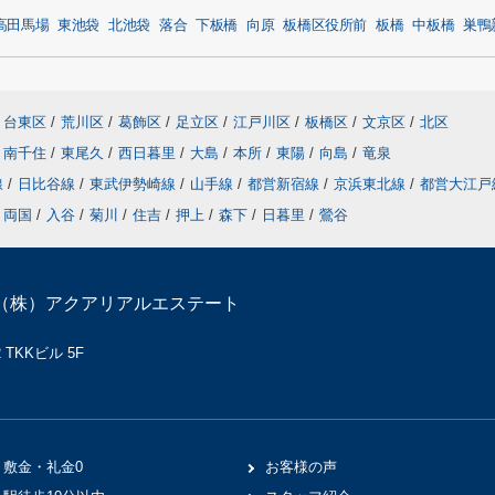
高田馬場
東池袋
北池袋
落合
下板橋
向原
板橋区役所前
板橋
中板橋
巣鴨
台東区
/
荒川区
/
葛飾区
/
足立区
/
江戸川区
/
板橋区
/
文京区
/
北区
南千住
/
東尾久
/
西日暮里
/
大島
/
本所
/
東陽
/
向島
/
竜泉
線
/
日比谷線
/
東武伊勢崎線
/
山手線
/
都営新宿線
/
京浜東北線
/
都営大江
両国
/
入谷
/
菊川
/
住吉
/
押上
/
森下
/
日暮里
/
鶯谷
（株）アクアリアルエステート
TKKビル 5F
敷金・礼金0
お客様の声