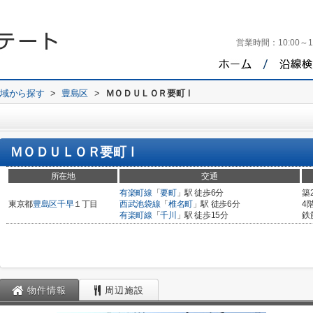
営業時間：
10:00～1
地域から探す
>
豊島区
>
ＭＯＤＵＬＯＲ要町Ⅰ
ＭＯＤＵＬＯＲ要町Ⅰ
所在地
交通
有楽町線
「
要町
」駅 徒歩6分
築
東京都
豊島区
千早
１丁目
西武池袋線
「
椎名町
」駅 徒歩6分
4
有楽町線
「
千川
」駅 徒歩15分
鉄
物件情報
周辺施設