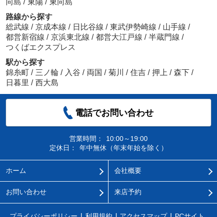
向島
/
東陽
/
東向島
路線から探す
総武線
/
京成本線
/
日比谷線
/
東武伊勢崎線
/
山手線
/
都営新宿線
/
京浜東北線
/
都営大江戸線
/
半蔵門線
/
つくばエクスプレス
駅から探す
錦糸町
/
三ノ輪
/
入谷
/
両国
/
菊川
/
住吉
/
押上
/
森下
/
日暮里
/
西大島
電話でお問い合わせ
営業時間：
10:00～19:00
定休日：
年中無休（年末年始を除く）
ホーム
会社概要
お問い合わせ
来店予約
プライバシーポリシー
利用規約
アクセスマップ
PCサイト