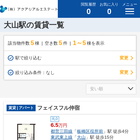
閲覧履歴
お気に入り
メニュー
0
0
大山駅の賃貸一覧
5
5
1～5
該当物件数
棟
空き数
件
棟を表示
駅で絞り込む
変更
変更
絞り込み条件：
なし
フェイスフル仲宿
賃貸 | アパート
礼0
6.5
万円
都営三田線
「
板橋区役所前
」駅 徒歩4分
東武東上線
「
大山
」駅 徒歩15分