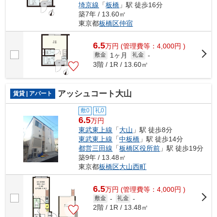
埼京線
「
板橋
」駅 徒歩16分
築7年 / 13.60㎡
東京都
板橋区
仲宿
6.5
万
円
(管理費等：4,000円 )
1ヶ月
敷金
礼金
-
3階 / 1R / 13.60㎡
アッシュコート大山
賃貸 | アパート
敷0
礼0
6.5
万円
東武東上線
「
大山
」駅 徒歩8分
東武東上線
「
中板橋
」駅 徒歩14分
都営三田線
「
板橋区役所前
」駅 徒歩19分
築9年 / 13.48㎡
東京都
板橋区
大山西町
6.5
万
円
(管理費等：4,000円 )
敷金
-
礼金
-
2階 / 1R / 13.48㎡