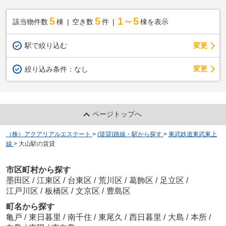
5
5
1～5
該当物件数
棟
空き数
件
棟を表示
駅で絞り込む
変更
変更
絞り込み条件：
なし
ページトップへ
（株）アクアリアルエステート
>
(賃貸)路線・駅から探す
>
東武鉄道東武東上
線
>
大山駅の賃貸
市区町村から探す
墨田区
/
江東区
/
台東区
/
荒川区
/
葛飾区
/
足立区
/
江戸川区
/
板橋区
/
文京区
/
豊島区
町名から探す
亀戸
/
東日暮里
/
南千住
/
東尾久
/
西日暮里
/
大島
/
本所
/