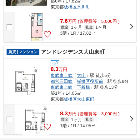
築6年 / 17.82㎡
東京都
板橋区
氷川町
7.6
万
円
(管理費等：5,000円 )
1ヶ月
1ヶ月
敷金
礼金
3階 / 1R / 17.82㎡
アンドレジデンス大山東町
賃貸 | マンション
礼0
8.3
万円
東武東上線
「
大山
」駅 徒歩5分
都営三田線
「
板橋区役所前
」駅 徒歩8分
東武東上線
「
下板橋
」駅 徒歩13分
築1年 / 14.05㎡
東京都
板橋区
大山東町
8.3
万
円
(管理費等：3,000円 )
1ヶ月
敷金
礼金
-
1階 / 1R / 14.05㎡