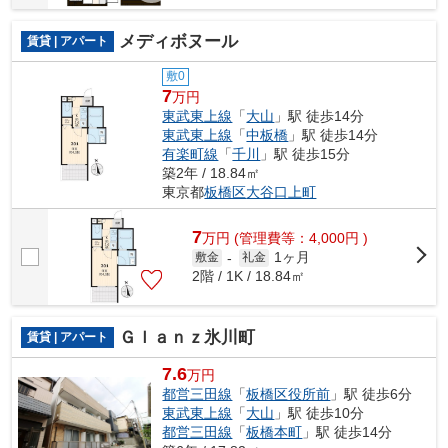
メディボヌール
賃貸 | アパート
敷0
7
万円
東武東上線
「
大山
」駅 徒歩14分
東武東上線
「
中板橋
」駅 徒歩14分
有楽町線
「
千川
」駅 徒歩15分
築2年 / 18.84㎡
東京都
板橋区
大谷口上町
7
万
円
(管理費等：4,000円 )
1ヶ月
敷金
-
礼金
2階 / 1K / 18.84㎡
Ｇｌａｎｚ氷川町
賃貸 | アパート
7.6
万円
都営三田線
「
板橋区役所前
」駅 徒歩6分
東武東上線
「
大山
」駅 徒歩10分
都営三田線
「
板橋本町
」駅 徒歩14分