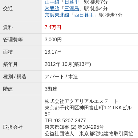
山手線
「
日暮里
」駅 徒歩7分
交通
常磐線
「
三河島
」駅 徒歩4分
京浜東北線
「
西日暮里
」駅 徒歩7分
賃料
7.4万円
管理費等
3,000円
面積
13.17㎡
築年月
2012年 10月(築13年)
種別 / 構造
アパート / 木造
階建
3階建
株式会社アクアリアルエステート
東京都千代田区神田富山町1-2 TKKビル
5F
TEL:03-5207-2477
取扱会社
東京都知事 (2) 第104295号
公益社団法人 東京都宅地建物取引業協