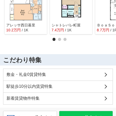
アレッサ西日暮里
シャトレバレ町屋
10.2
万
円
/ 1K
7.4
万
円
/ 1K
8.7
万
円
/ 1
こだわり特集
敷金・礼金0賃貸特集
駅徒歩10分以内賃貸特集
新着賃貸物件特集