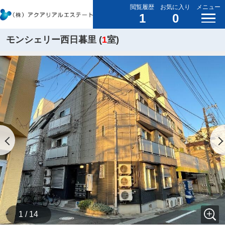
閲覧履歴
お気に入り
メニュー
1
0
モンシェリー西日暮里 (
1
室)
1 / 14