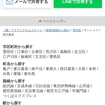
メールで共有する
LINEで共有する
ページトップへ
（株）アクアリアルエステート
>
(賃貸)地域から探す
>
荒川区
>
モンシェリー
西日暮里
市区町村から探す
墨田区
/
江東区
/
台東区
/
荒川区
/
葛飾区
/
足立区
/
江戸川区
/
板橋区
/
文京区
/
豊島区
町名から探す
亀戸
/
東日暮里
/
南千住
/
東尾久
/
西日暮里
/
大島
/
本所
/
向島
/
東陽
/
東向島
路線から探す
総武線
/
京成本線
/
日比谷線
/
東武伊勢崎線
/
山手線
/
都営新宿線
/
京浜東北線
/
都営大江戸線
/
半蔵門線
/
つくばエクスプレス
駅から探す