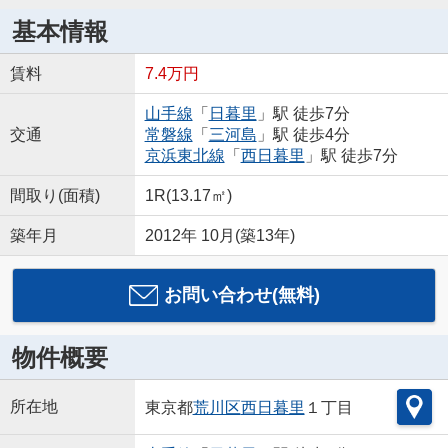
基本情報
賃料
7.4万円
山手線
「
日暮里
」駅 徒歩7分
交通
常磐線
「
三河島
」駅 徒歩4分
京浜東北線
「
西日暮里
」駅 徒歩7分
間取り(面積)
1R(13.17㎡)
築年月
2012年 10月(築13年)
お問い合わせ(無料)
物件概要
所在地
東京都
荒川区
西日暮里
１丁目