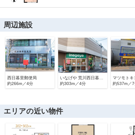
周辺施設
西日暮里郵便局
いなげや 荒川西日暮里店
約266m／4分
約303m／4分
約537m／
エリアの近い物件