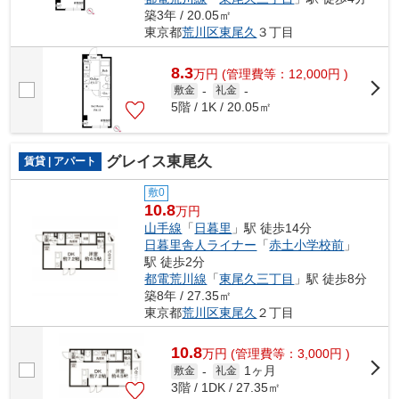
築3年 / 20.05㎡
東京都
荒川区
東尾久
３丁目
8.3
万
円
(管理費等：12,000円 )
敷金
-
礼金
-
5階 / 1K / 20.05㎡
グレイス東尾久
賃貸 | アパート
敷0
10.8
万円
山手線
「
日暮里
」駅 徒歩14分
日暮里舎人ライナー
「
赤土小学校前
」
駅 徒歩2分
都電荒川線
「
東尾久三丁目
」駅 徒歩8分
築8年 / 27.35㎡
東京都
荒川区
東尾久
２丁目
10.8
万
円
(管理費等：3,000円 )
1ヶ月
敷金
-
礼金
3階 / 1DK / 27.35㎡