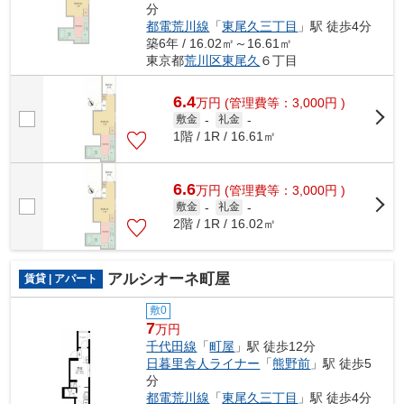
分
都電荒川線
「
東尾久三丁目
」駅 徒歩4分
築6年 / 16.02㎡～16.61㎡
東京都
荒川区
東尾久
６丁目
6.4
万
円
(管理費等：3,000円 )
敷金
-
礼金
-
1階 / 1R / 16.61㎡
6.6
万
円
(管理費等：3,000円 )
敷金
-
礼金
-
2階 / 1R / 16.02㎡
アルシオーネ町屋
賃貸 | アパート
敷0
7
万円
千代田線
「
町屋
」駅 徒歩12分
日暮里舎人ライナー
「
熊野前
」駅 徒歩5
分
都電荒川線
「
東尾久三丁目
」駅 徒歩4分