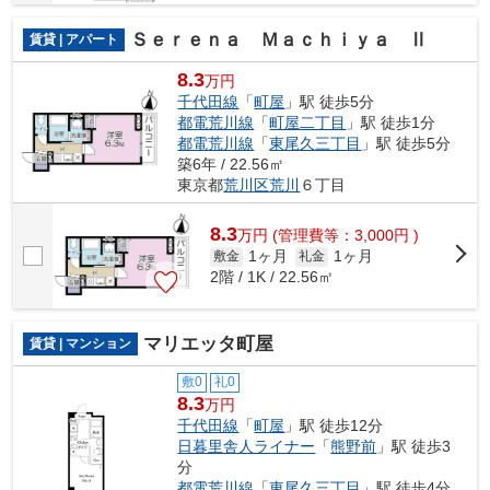
Ｓｅｒｅｎａ Ｍａｃｈｉｙａ Ⅱ
賃貸 | アパート
8.3
万円
千代田線
「
町屋
」駅 徒歩5分
都電荒川線
「
町屋二丁目
」駅 徒歩1分
都電荒川線
「
東尾久三丁目
」駅 徒歩5分
築6年 / 22.56㎡
東京都
荒川区
荒川
６丁目
8.3
万
円
(管理費等：3,000円 )
1ヶ月
1ヶ月
敷金
礼金
2階 / 1K / 22.56㎡
マリエッタ町屋
賃貸 | マンション
敷0
礼0
8.3
万円
千代田線
「
町屋
」駅 徒歩12分
日暮里舎人ライナー
「
熊野前
」駅 徒歩3
分
都電荒川線
「
東尾久三丁目
」駅 徒歩4分