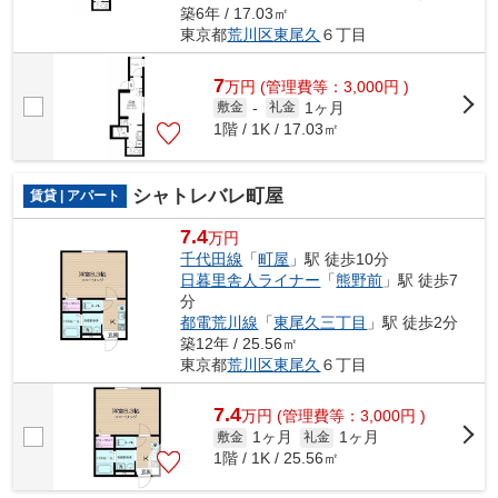
築6年 / 17.03㎡
東京都
荒川区
東尾久
６丁目
7
万
円
(管理費等：3,000円 )
1ヶ月
敷金
-
礼金
1階 / 1K / 17.03㎡
シャトレバレ町屋
賃貸 | アパート
7.4
万円
千代田線
「
町屋
」駅 徒歩10分
日暮里舎人ライナー
「
熊野前
」駅 徒歩7
分
都電荒川線
「
東尾久三丁目
」駅 徒歩2分
築12年 / 25.56㎡
東京都
荒川区
東尾久
６丁目
7.4
万
円
(管理費等：3,000円 )
1ヶ月
1ヶ月
敷金
礼金
1階 / 1K / 25.56㎡