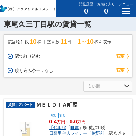
閲覧履歴
お気に入り
メニュー
0
0
東尾久三丁目駅の賃貸一覧
10
11
1～10
該当物件数
棟
空き数
件
棟を表示
駅で絞り込む
変更
変更
絞り込み条件：
なし
ＭＥＬＤＩＡ町屋
賃貸 | アパート
敷0
礼0
6.4
6.6
万円～
万円
千代田線
「
町屋
」駅 徒歩13分
日暮里舎人ライナー
「
熊野前
」駅 徒歩5