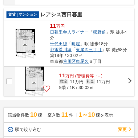
レアシス西日暮里
賃貸 | マンション
11
万円
日暮里舎人ライナー
「
熊野前
」駅 徒歩4
分
千代田線
「
町屋
」駅 徒歩18分
都電荒川線
「
東尾久三丁目
」駅 徒歩8分
築18年 / 30.02㎡
東京都
荒川区
東尾久
６丁目
11
万
円
(管理費等：- )
11万円
11万円
敷金
礼金
9階 / 1K / 30.02㎡
10
11
1～10
該当物件数
棟
空き数
件
棟を表示
駅で絞り込む
変更