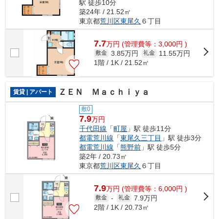
駅 徒歩10分
築24年 / 21.52㎡
東京都
荒川区
東尾久
６丁目
7.7
万
円
(管理費等：3,000円 )
3.85万円
11.55万円
敷金
礼金
1階 / 1K / 21.52㎡
ＺＥＮ Ｍａｃｈｉｙａ
賃貸 | アパート
敷0
7.9
万円
千代田線
「
町屋
」駅 徒歩11分
都電荒川線
「
東尾久三丁目
」駅 徒歩3分
都電荒川線
「
熊野前
」駅 徒歩5分
築2年 / 20.73㎡
東京都
荒川区
東尾久
６丁目
7.9
万
円
(管理費等：6,000円 )
7.9万円
敷金
-
礼金
2階 / 1K / 20.73㎡