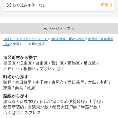
変更
絞り込み条件：
なし
ページトップへ
（株）アクアリアルエステート
>
(賃貸)路線・駅から探す
>
都営地下鉄都電荒
川線
>
東尾久三丁目駅の賃貸
市区町村から探す
墨田区
/
江東区
/
台東区
/
荒川区
/
葛飾区
/
足立区
/
江戸川区
/
板橋区
/
文京区
/
北区
町名から探す
亀戸
/
東日暮里
/
南千住
/
東尾久
/
西日暮里
/
大島
/
本所
/
東陽
/
向島
/
竜泉
路線から探す
総武線
/
京成本線
/
日比谷線
/
東武伊勢崎線
/
山手線
/
都営新宿線
/
京浜東北線
/
都営大江戸線
/
半蔵門線
/
つくばエクスプレス