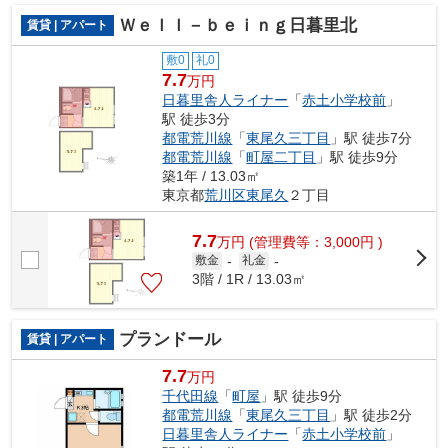
Ｗｅｌｌ－ｂｅｉｎｇ日暮里北
賃貸 | アパート
敷0
礼0
7.7
万円
日暮里舎人ライナー
「
赤土小学校前
」
駅 徒歩3分
都電荒川線
「
東尾久三丁目
」駅 徒歩7分
都電荒川線
「
町屋二丁目
」駅 徒歩9分
築1年 / 13.03㎡
東京都
荒川区
東尾久
２丁目
7.7
万
円
(管理費等：3,000円 )
敷金
-
礼金
-
3階 / 1R / 13.03㎡
プランドール
賃貸 | アパート
7.7
万円
千代田線
「
町屋
」駅 徒歩9分
都電荒川線
「
東尾久三丁目
」駅 徒歩2分
日暮里舎人ライナー
「
赤土小学校前
」