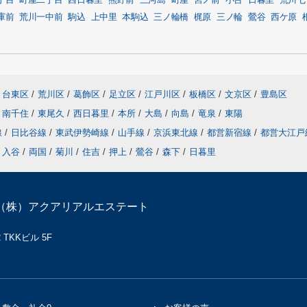
丁目
町屋二丁目
西日暮里
熊野前
三河島
町屋
宮ノ前
小台
日暮里
荒川七
庫前
荒川一中前
駒込
上中里
本駒込
三ノ輪橋
梶原
三ノ輪
鶯谷
西ケ原
台東区
/
荒川区
/
葛飾区
/
足立区
/
江戸川区
/
板橋区
/
文京区
/
豊島区
南千住
/
東尾久
/
西日暮里
/
本所
/
大島
/
向島
/
竜泉
/
東陽
線
/
日比谷線
/
東武伊勢崎線
/
山手線
/
京浜東北線
/
都営新宿線
/
都営大江
入谷
/
両国
/
菊川
/
住吉
/
押上
/
鶯谷
/
森下
/
日暮里
（株）アクアリアルエステート
TKKビル 5F