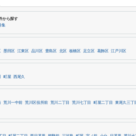
件から探す
特集
区
墨田区
江東区
品川区
豊島区
北区
板橋区
足立区
葛飾区
江戸川区
川
町屋
西尾久
橋
荒川一中前
荒川区役所前
荒川二丁目
荒川七丁目
町屋二丁目
東尾久三丁