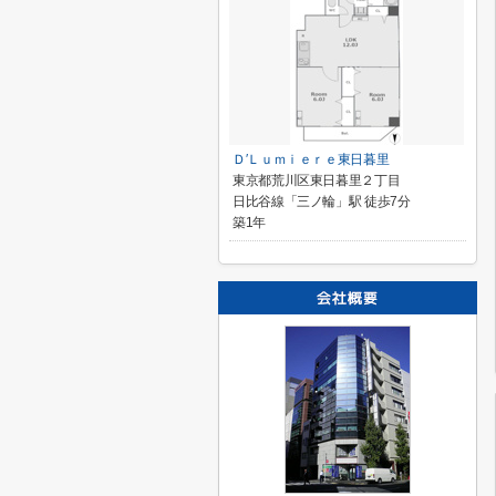
Ｄ′Ｌｕｍｉｅｒｅ東日暮里
東京都荒川区東日暮里２丁目
日比谷線「三ノ輪」駅 徒歩7分
築1年