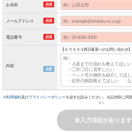
お名前
必須
メールアドレス
必須
電話番号
必須
【ｂ’ＣＡＳＡ西日暮里へのお問い合わせ
内容
任意
※
利用規約
及び
プライバシーポリシー
を必ずお読みください。左記内容に同
い。
未入力項目があります