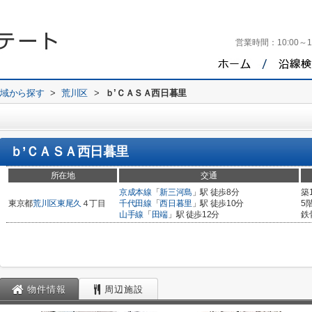
営業時間：
10:00～1
地域から探す
>
荒川区
>
ｂ’ＣＡＳＡ西日暮里
ｂ’ＣＡＳＡ西日暮里
所在地
交通
京成本線
「
新三河島
」駅 徒歩8分
築
東京都
荒川区
東尾久
４丁目
千代田線
「
西日暮里
」駅 徒歩10分
5
山手線
「
田端
」駅 徒歩12分
鉄
物件情報
周辺施設