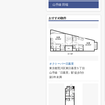
山手線 田端
おすすめ物件
オクトーバー日暮里
東京都荒川区東日暮里５丁目
山手線「日暮里」駅 徒歩5分
築1年未満