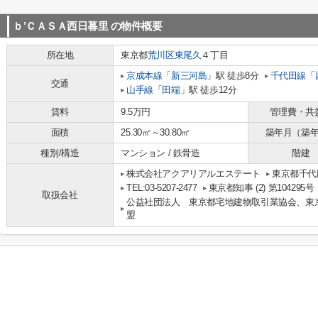
ｂ’ＣＡＳＡ西日暮里
の物件概要
所在地
東京都
荒川区
東尾久
４丁目
京成本線
「
新三河島
」駅 徒歩8分
千代田線
「
交通
山手線
「
田端
」駅 徒歩12分
賃料
9.5万円
管理費・共
面積
25.30㎡～30.80㎡
築年月（築
種別/構造
マンション / 鉄骨造
階建
株式会社アクアリアルエステート
東京都千代田
TEL:03-5207-2477
東京都知事 (2) 第104295号
取扱会社
公益社団法人 東京都宅地建物取引業協会、東
盟