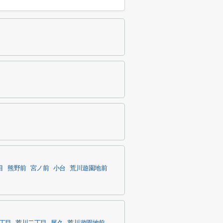
目
熊野前
宮ノ前
小台
荒川遊園地前