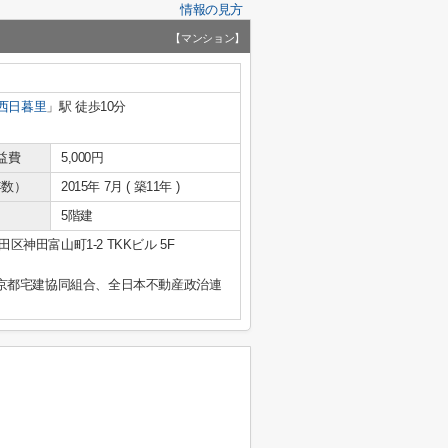
情報の見方
【マンション】
西日暮里
」駅 徒歩10分
益費
5,000円
年数）
2015年 7月 ( 築11年 )
5階建
区神田富山町1-2 TKKビル 5F
京都宅建協同組合、全日本不動産政治連