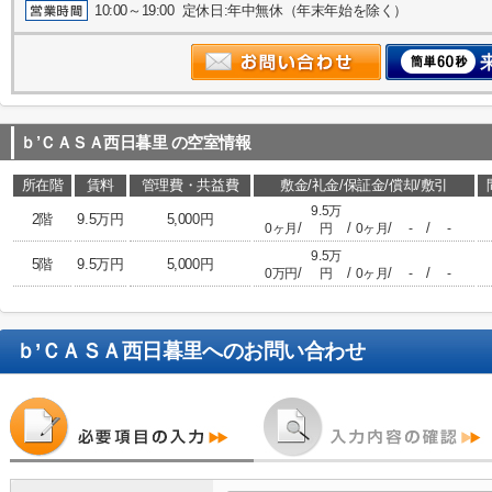
10:00～19:00 定休日:年中無休（年末年始を除く）
ｂ’ＣＡＳＡ西日暮里
の空室情報
所在階
賃料
管理費・共益費
敷金/礼金/保証金/償却/敷引
9.5万
2階
9.5万円
5,000円
/
/
/
/
0ヶ月
円
0ヶ月
-
-
9.5万
5階
9.5万円
5,000円
/
/
/
/
0万円
円
0ヶ月
-
-
ｂ’ＣＡＳＡ西日暮里
へのお問い合わせ