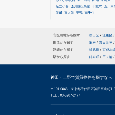
赤土小学校前
新三河島
田端
東尾久三
足立小台
荒川区役所前
千駄木
荒川車
栄町
東大前
巣鴨
南千住
市区町村から探す
墨田区
/
江東区
/
町名から探す
亀戸
/
東日暮里
/
路線から探す
総武線
/
京成本
駅から探す
錦糸町
/
三ノ輪
/
神田・上野で賃貸物件を探すなら 
〒101-0043 東京都千代田区神田富山町1-2 
TEL：03-5207-2477