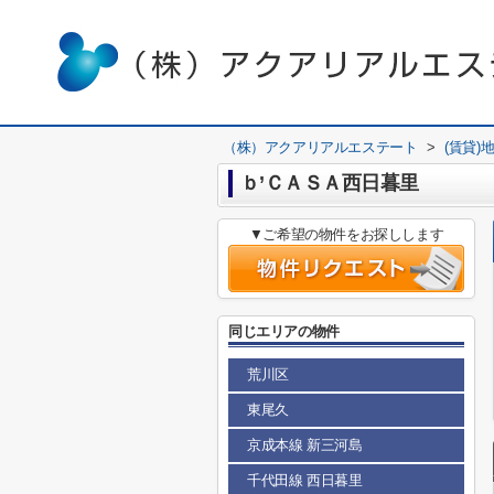
（株）アクアリアルエステート
>
(賃貸)
ｂ’ＣＡＳＡ西日暮里
▼ご希望の物件をお探しします
同じエリアの物件
荒川区
東尾久
京成本線 新三河島
千代田線 西日暮里