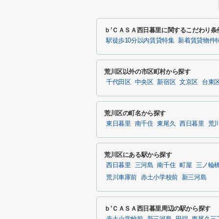
ｂ’ＣＡＳＡ西日暮里に関するこだわり条
駅徒歩10分以内賃貸特集
新着賃貸物件
荒川区以外の市区町村から探す
千代田区
中央区
新宿区
文京区
台東
荒川区の町名から探す
東日暮里
南千住
東尾久
西日暮里
荒
荒川区にある駅から探す
西日暮里
三河島
南千住
町屋
三ノ輪
荒川車庫前
赤土小学校前
新三河島
ｂ’ＣＡＳＡ西日暮里周辺の駅から探す