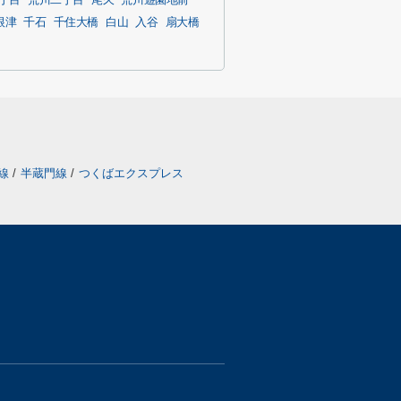
丁目
荒川二丁目
尾久
荒川遊園地前
根津
千石
千住大橋
白山
入谷
扇大橋
戸線
/
半蔵門線
/
つくばエクスプレス