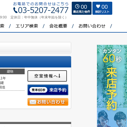
00
00
9:00
定休日：
年中無休（年末年始を除く）
建物
空室情報へ
11年
階建
骨造