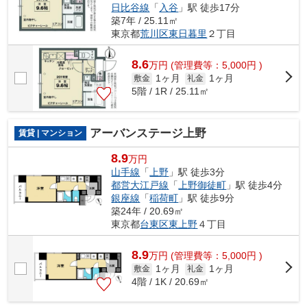
日比谷線
「
入谷
」駅 徒歩17分
築7年 / 25.11㎡
東京都
荒川区
東日暮里
２丁目
8.6
万
円
(管理費等：5,000円 )
1ヶ月
1ヶ月
敷金
礼金
5階 / 1R / 25.11㎡
アーバンステージ上野
賃貸 | マンション
8.9
万円
山手線
「
上野
」駅 徒歩3分
都営大江戸線
「
上野御徒町
」駅 徒歩4分
銀座線
「
稲荷町
」駅 徒歩9分
築24年 / 20.69㎡
東京都
台東区
東上野
４丁目
8.9
万
円
(管理費等：5,000円 )
1ヶ月
1ヶ月
敷金
礼金
4階 / 1K / 20.69㎡