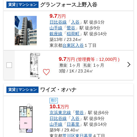
グランフォース上野入谷
賃貸 | マンション
9.7
万円
日比谷線
「
入谷
」駅 徒歩1分
山手線
「
鶯谷
」駅 徒歩9分
銀座線
「
稲荷町
」駅 徒歩14分
築13年 / 23.24㎡
東京都
台東区
入谷
１丁目
9.7
万
円
(管理費等：12,000円 )
1ヶ月
1ヶ月
敷金
礼金
3階 / 1K / 23.24㎡
ワイズ・オハナ
賃貸 | マンション
敷0
10.1
万円
京浜東北線
「
鶯谷
」駅 徒歩6分
日比谷線
「
入谷
」駅 徒歩9分
山手線
「
日暮里
」駅 徒歩14分
築9年 / 29.40㎡
東京都
荒川区
東日暮里
４丁目