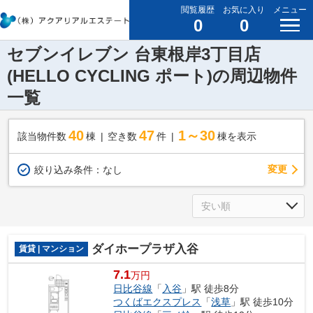
閲覧履歴
お気に入り
メニュー
0
0
セブンイレブン 台東根岸3丁目店
(HELLO CYCLING ポート)の周辺物件
一覧
40
47
1～30
該当物件数
棟
空き数
件
棟を表示
変更
絞り込み条件：
なし
ダイホープラザ入谷
賃貸 | マンション
7.1
万円
日比谷線
「
入谷
」駅 徒歩8分
つくばエクスプレス
「
浅草
」駅 徒歩10分