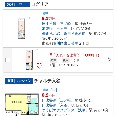
ログリア
賃貸 | アパート
敷0
8.1
万円
日比谷線
「
三ノ輪
」駅 徒歩8分
常磐線
「
三河島
」駅 徒歩10分
都電荒川線
「
荒川区役所前
」駅 徒歩7分
築8年 / 20.08㎡
東京都
荒川区
東日暮里
２丁目
8.1
万
円
(管理費等：3,000円 )
1ヶ月
敷金
-
礼金
1階 / 1K / 20.08㎡
チャルテ入谷
賃貸 | マンション
敷0
礼0
8.2
万円
日比谷線
「
三ノ輪
」駅 徒歩6分
日比谷線
「
入谷
」駅 徒歩8分
つくばエクスプレス
「
浅草
」駅 徒歩16分
築6年 / 19.20㎡