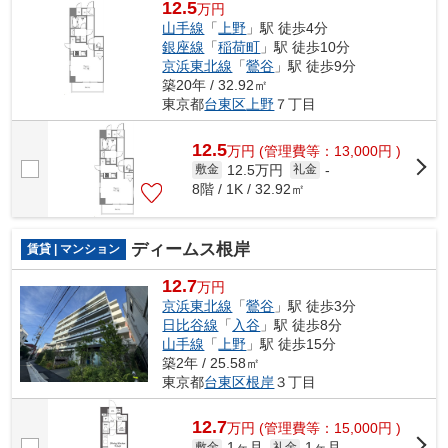
12.5
万円
山手線
「
上野
」駅 徒歩4分
銀座線
「
稲荷町
」駅 徒歩10分
京浜東北線
「
鶯谷
」駅 徒歩9分
築20年 / 32.92㎡
東京都
台東区
上野
７丁目
12.5
万
円
(管理費等：13,000円 )
12.5万円
敷金
礼金
-
8階 / 1K / 32.92㎡
ディームス根岸
賃貸 | マンション
12.7
万円
京浜東北線
「
鶯谷
」駅 徒歩3分
日比谷線
「
入谷
」駅 徒歩8分
山手線
「
上野
」駅 徒歩15分
築2年 / 25.58㎡
東京都
台東区
根岸
３丁目
12.7
万
円
(管理費等：15,000円 )
1ヶ月
1ヶ月
敷金
礼金