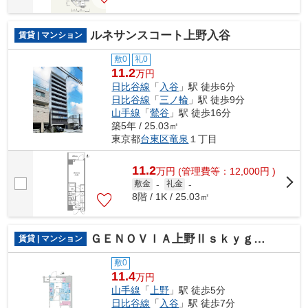
ルネサンスコート上野入谷
賃貸 | マンション
敷0
礼0
11.2
万円
日比谷線
「
入谷
」駅 徒歩6分
日比谷線
「
三ノ輪
」駅 徒歩9分
山手線
「
鶯谷
」駅 徒歩16分
築5年 / 25.03㎡
東京都
台東区
竜泉
１丁目
11.2
万
円
(管理費等：12,000円 )
敷金
-
礼金
-
8階 / 1K / 25.03㎡
ＧＥＮＯＶＩＡ上野Ⅱｓｋｙｇａｒｄｅｎ
賃貸 | マンション
敷0
11.4
万円
山手線
「
上野
」駅 徒歩5分
日比谷線
「
入谷
」駅 徒歩7分