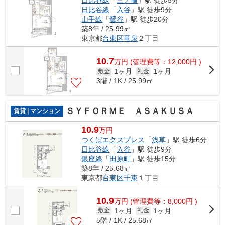
日比谷線
「
三ノ輪
」駅 徒歩5分
日比谷線
「
入谷
」駅 徒歩9分
山手線
「
鶯谷
」駅 徒歩20分
築8年 / 25.99㎡
東京都
台東区
竜泉
２丁目
10.7
万
円
(管理費等：12,000円 )
1ヶ月
1ヶ月
敷金
礼金
3階 / 1K / 25.99㎡
ＳＹＦＯＲＭＥ ＡＳＡＫＵＳＡ
賃貸 | マンション
10.9
万円
つくばエクスプレス
「
浅草
」駅 徒歩6分
日比谷線
「
入谷
」駅 徒歩9分
銀座線
「
田原町
」駅 徒歩15分
築8年 / 25.68㎡
東京都
台東区
千束
１丁目
10.9
万
円
(管理費等：8,000円 )
1ヶ月
1ヶ月
敷金
礼金
5階 / 1K / 25.68㎡