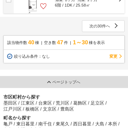
6階 / 1DK / 25.58㎡
次の30件へ
40
47
1～30
該当物件数
棟
空き数
件
棟を表示
変更
絞り込み条件：
なし
ページトップへ
市区町村から探す
墨田区
/
江東区
/
台東区
/
荒川区
/
葛飾区
/
足立区
/
江戸川区
/
板橋区
/
文京区
/
豊島区
町名から探す
亀戸
/
東日暮里
/
南千住
/
東尾久
/
西日暮里
/
大島
/
本所
/