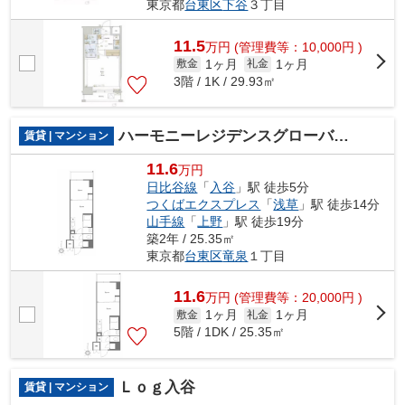
東京都
台東区
下谷
３丁目
11.5
万
円
(管理費等：10,000円 )
1ヶ月
1ヶ月
敷金
礼金
3階 / 1K / 29.93㎡
ハーモニーレジデンスグローバルキャピタル
賃貸 | マンション
11.6
万円
日比谷線
「
入谷
」駅 徒歩5分
つくばエクスプレス
「
浅草
」駅 徒歩14分
山手線
「
上野
」駅 徒歩19分
築2年 / 25.35㎡
東京都
台東区
竜泉
１丁目
11.6
万
円
(管理費等：20,000円 )
1ヶ月
1ヶ月
敷金
礼金
5階 / 1DK / 25.35㎡
Ｌｏｇ入谷
賃貸 | マンション