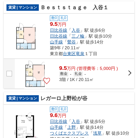
Ｂｅｓｔｓｔａｇｅ 入谷１
賃貸 | マンション
敷0
礼0
9.5
万円
日比谷線
「
入谷
」駅 徒歩6分
日比谷線
「
三ノ輪
」駅 徒歩10分
山手線
「
鶯谷
」駅 徒歩14分
築9年 / 20.11㎡
東京都
台東区
竜泉
１丁目
9.5
万
円
(管理費等：5,000円 )
敷金
-
礼金
-
3階 / 1K / 20.11㎡
レガーロ上野松が谷
賃貸 | マンション
敷0
礼0
9.6
万円
日比谷線
「
入谷
」駅 徒歩5分
山手線
「
上野
」駅 徒歩14分
つくばエクスプレス
「
浅草
」駅 徒歩10分