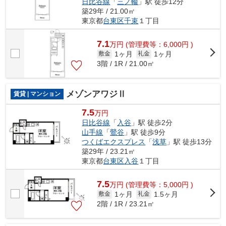
日比谷線
「
三ノ輪
」駅 徒歩12分
築29年 / 21.00㎡
東京都
台東区
千束
１丁目
7.1
万
円
(管理費等：6,000円 )
1ヶ月
1ヶ月
敷金
礼金
3階 / 1R / 21.00㎡
メゾンアワジⅡ
賃貸 | マンション
7.5
万円
日比谷線
「
入谷
」駅 徒歩2分
山手線
「
鶯谷
」駅 徒歩9分
つくばエクスプレス
「
浅草
」駅 徒歩13分
築29年 / 23.21㎡
東京都
台東区
入谷
１丁目
7.5
万
円
(管理費等：5,000円 )
1ヶ月
1.5ヶ月
敷金
礼金
2階 / 1R / 23.21㎡