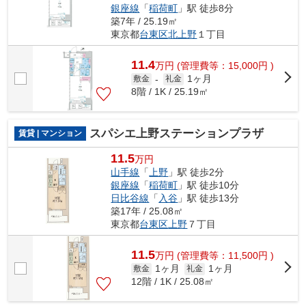
銀座線
「
稲荷町
」駅 徒歩8分
築7年 / 25.19㎡
東京都
台東区
北上野
１丁目
11.4
万
円
(管理費等：15,000円 )
1ヶ月
敷金
-
礼金
8階 / 1K / 25.19㎡
スパシエ上野ステーションプラザ
賃貸 | マンション
11.5
万円
山手線
「
上野
」駅 徒歩2分
銀座線
「
稲荷町
」駅 徒歩10分
日比谷線
「
入谷
」駅 徒歩13分
築17年 / 25.08㎡
東京都
台東区
上野
７丁目
11.5
万
円
(管理費等：11,500円 )
1ヶ月
1ヶ月
敷金
礼金
12階 / 1K / 25.08㎡