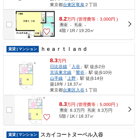
東京都
台東区
竜泉
２丁目
8.2
万
円
(管理費等：3,000円 )
敷金
-
礼金
-
4階 / 1R / 19.20㎡
ｈｅａｒｔｌａｎｄ
賃貸 | マンション
8.3
万円
日比谷線
「
入谷
」駅 徒歩2分
京浜東北線
「
鶯谷
」駅 徒歩10分
山手線
「
上野
」駅 徒歩14分
築18年 / 18.37㎡
東京都
台東区
入谷
１丁目
8.3
万
円
(管理費等：5,000円 )
8.3万円
8.3万円
敷金
礼金
5階 / 1K / 18.37㎡
スカイコートヌーベル入谷
賃貸 | マンション