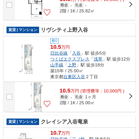
敷金
-
礼金
-
2階 / 1K / 25.82㎡
リヴシティ上野入谷
賃貸 | マンション
敷0
10.5
万円
日比谷線
「
入谷
」駅 徒歩5分
つくばエクスプレス
「
浅草
」駅 徒歩12分
山手線
「
上野
」駅 徒歩18分
築15年 / 25.00㎡
東京都
台東区
入谷
２丁目
10.5
万
円
(管理費等：10,000円 )
1ヶ月
敷金
-
礼金
2階 / 1K / 25.00㎡
クレイシア入谷竜泉
賃貸 | マンション
10.7
万円