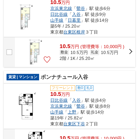
10.5
万円
京浜東北線
「
鶯谷
」駅 徒歩6分
日比谷線
「
入谷
」駅 徒歩9分
山手線
「
日暮里
」駅 徒歩14分
築5年 / 25.20㎡
東京都
台東区
根岸
３丁目
10.5
万
円
(管理費等：10,000円 )
10.5万円
10.5万円
敷金
礼金
2階 / 1K / 25.20㎡
ボンナチュール入谷
賃貸 | マンション
フリーレント
敷0
礼0
10.5
万円
日比谷線
「
入谷
」駅 徒歩4分
京浜東北線
「
鶯谷
」駅 徒歩8分
山手線
「
上野
」駅 徒歩14分
築19年 / 25.82㎡
東京都
台東区
下谷
２丁目
10.5
万
円
(管理費等：10,000円 )