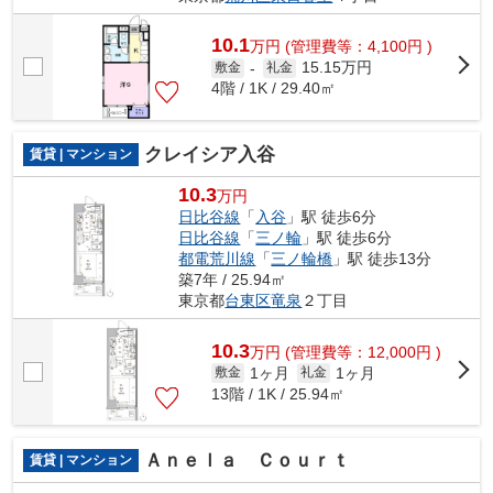
10.1
万
円
(管理費等：4,100円 )
15.15万円
敷金
-
礼金
4階 / 1K / 29.40㎡
クレイシア入谷
賃貸 | マンション
10.3
万円
日比谷線
「
入谷
」駅 徒歩6分
日比谷線
「
三ノ輪
」駅 徒歩6分
都電荒川線
「
三ノ輪橋
」駅 徒歩13分
築7年 / 25.94㎡
東京都
台東区
竜泉
２丁目
10.3
万
円
(管理費等：12,000円 )
1ヶ月
1ヶ月
敷金
礼金
13階 / 1K / 25.94㎡
Ａｎｅｌａ Ｃｏｕｒｔ
賃貸 | マンション