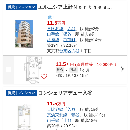
エルニシア上野Ｎｏｒｔｈｅａｓｔ
賃貸 | マンション
敷0
11.5
万円
日比谷線
「
入谷
」駅 徒歩2分
山手線
「
鶯谷
」駅 徒歩9分
銀座線
「
稲荷町
」駅 徒歩14分
築19年 / 32.15㎡
東京都
台東区
入谷
１丁目
11.5
万
円
(管理費等：10,000円 )
1ヶ月
敷金
-
礼金
4階 / 1K / 32.15㎡
コンシェリアデュー入谷
賃貸 | マンション
11.5
万円
日比谷線
「
入谷
」駅 徒歩5分
京浜東北線
「
鶯谷
」駅 徒歩16分
山手線
「
上野
」駅 徒歩19分
築20年 / 29.93㎡