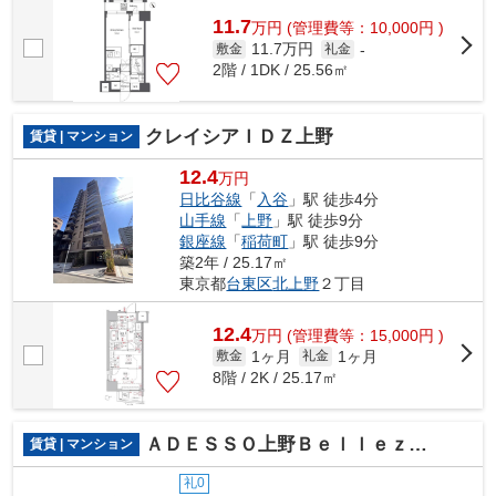
11.7
万
円
(管理費等：10,000円 )
11.7万円
敷金
礼金
-
2階 / 1DK / 25.56㎡
クレイシアＩＤＺ上野
賃貸 | マンション
12.4
万円
日比谷線
「
入谷
」駅 徒歩4分
山手線
「
上野
」駅 徒歩9分
銀座線
「
稲荷町
」駅 徒歩9分
築2年 / 25.17㎡
東京都
台東区
北上野
２丁目
12.4
万
円
(管理費等：15,000円 )
1ヶ月
1ヶ月
敷金
礼金
8階 / 2K / 25.17㎡
ＡＤＥＳＳＯ上野Ｂｅｌｌｅｚｚａ
賃貸 | マンション
礼0