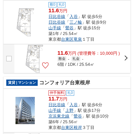
敷0
礼0
11.6
万円
日比谷線
「
入谷
」駅 徒歩5分
日比谷線
「
三ノ輪
」駅 徒歩9分
山手線
「
鶯谷
」駅 徒歩15分
築1年 / 25.54㎡
東京都
台東区
竜泉
１丁目
11.6
万
円
(管理費等：10,000円 )
敷金
-
礼金
-
6階 / 1DK / 25.54㎡
コンフォリア台東根岸
賃貸 | マンション
仲手無料
礼0
11.7
万円
日比谷線
「
入谷
」駅 徒歩6分
山手線
「
上野
」駅 徒歩17分
京浜東北線
「
鶯谷
」駅 徒歩10分
築6年 / 25.56㎡
東京都
台東区
根岸
３丁目