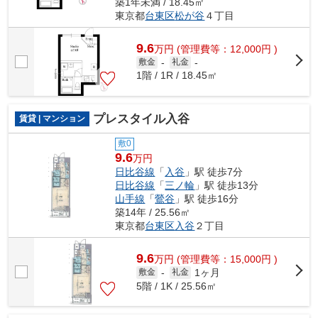
築1年未満 / 18.45㎡
東京都
台東区
松が谷
４丁目
9.6
万
円
(管理費等：12,000円 )
敷金
-
礼金
-
1階 / 1R / 18.45㎡
プレスタイル入谷
賃貸 | マンション
敷0
9.6
万円
日比谷線
「
入谷
」駅 徒歩7分
日比谷線
「
三ノ輪
」駅 徒歩13分
山手線
「
鶯谷
」駅 徒歩16分
築14年 / 25.56㎡
東京都
台東区
入谷
２丁目
9.6
万
円
(管理費等：15,000円 )
1ヶ月
敷金
-
礼金
5階 / 1K / 25.56㎡