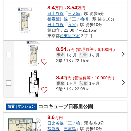
8.4
8.54
万円～
万円
日比谷線
「
三ノ輪
」駅 徒歩5分
都電荒川線
「
三ノ輪橋
」駅 徒歩10分
日比谷線
「
入谷
」駅 徒歩10分
築18年 / 22.08㎡～22.15㎡
東京都
台東区
下谷
３丁目
8.54
万
円
(管理費等：6,100円 )
1ヶ月
1ヶ月
敷金
礼金
2階 / 1K / 22.15㎡
8.4
万
円
(管理費等：10,000円 )
1ヶ月
1ヶ月
敷金
礼金
9階 / 1K / 22.08㎡
ココキューブ日暮里公園
賃貸 | マンション
8.6
万円
日比谷線
「
三ノ輪
」駅 徒歩9分
常磐線
「
三河島
」駅 徒歩10分