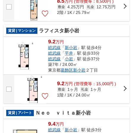
8.5
万
円
(管理費等：8,500円 )
4.25万円
12.75万円
敷金
礼金
2階 / 1K / 25.79㎡
ラフィスタ新小岩
賃貸 | マンション
9.2
万円
総武線
「
新小岩
」駅 徒歩4分
総武線
「
平井
」駅 徒歩33分
総武線
「
小岩
」駅 徒歩37分
築7年 / 24.00㎡
東京都
葛飾区
新小岩
２丁目
9.2
万
円
(管理費等：15,000円 )
1ヶ月
1ヶ月
敷金
礼金
1階 / 1K / 24.00㎡
Ｎｅｏ ｖｉｔａ新小岩
賃貸 | アパート
9.4
万円
総武線
「
新小岩
」駅 徒歩3分