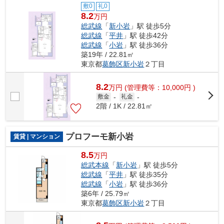
敷0
礼0
8.2
万円
総武線
「
新小岩
」駅 徒歩5分
総武線
「
平井
」駅 徒歩42分
総武線
「
小岩
」駅 徒歩36分
築19年 / 22.81㎡
東京都
葛飾区
新小岩
２丁目
8.2
万
円
(管理費等：10,000円 )
敷金
-
礼金
-
2階 / 1K / 22.81㎡
プロフーモ新小岩
賃貸 | マンション
8.5
万円
総武本線
「
新小岩
」駅 徒歩5分
総武線
「
平井
」駅 徒歩35分
総武線
「
小岩
」駅 徒歩36分
築6年 / 25.79㎡
東京都
葛飾区
新小岩
２丁目