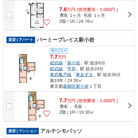
7.6
万
円
(管理費等：3,000円 )
1ヶ月
1ヶ月
敷金
礼金
2階 / 1K / 24.78㎡
バーミープレイス新小岩
賃貸 | アパート
敷0
礼0
7.7
万円
総武線
「
新小岩
」駅 徒歩6分
総武線
「
平井
」駅 徒歩24分
東武亀戸線
「
東あずま
」駅 徒歩36分
築10年 / 19.30㎡
東京都
葛飾区
新小岩
１丁目
7.7
万
円
(管理費等：3,000円 )
敷金
-
礼金
-
2階 / 1R / 19.30㎡
アルテシモパッソ
賃貸 | マンション