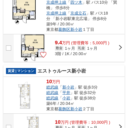
京成押上線
「
四ツ木
」駅 バス10分 「巽
橋」 停歩8分
京成押上線
「
京成立石
」駅 バス18
分 「新小岩駅東北広場」 停歩8分
築9年 / 20.00㎡
東京都
葛飾区
新小岩
１丁目
9.4
万
円
(管理費等：5,000円 )
1ヶ月
1ヶ月
敷金
礼金
3階 / 1K / 20.00㎡
エストゥルース新小岩
賃貸 | マンション
10
万円
総武線
「
新小岩
」駅 徒歩3分
総武線
「
平井
」駅 徒歩32分
総武線
「
小岩
」駅 徒歩38分
築6年 / 20.04㎡
東京都
葛飾区
新小岩
２丁目
10
万
円
(管理費等：10,000円 )
1ヶ月
1ヶ月
敷金
礼金