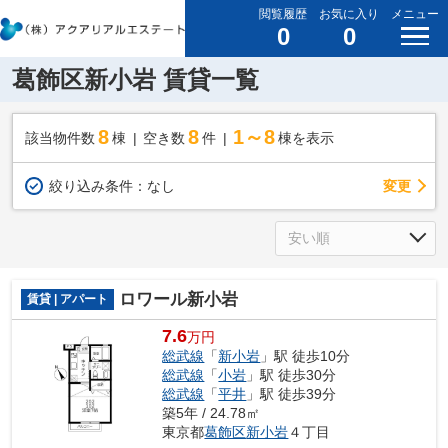
閲覧履歴
お気に入り
メニュー
0
0
葛飾区新小岩 賃貸一覧
8
8
1～8
該当物件数
棟
空き数
件
棟を表示
変更
絞り込み条件：
なし
ロワール新小岩
賃貸 | アパート
7.6
万円
総武線
「
新小岩
」駅 徒歩10分
総武線
「
小岩
」駅 徒歩30分
総武線
「
平井
」駅 徒歩39分
築5年 / 24.78㎡
東京都
葛飾区
新小岩
４丁目