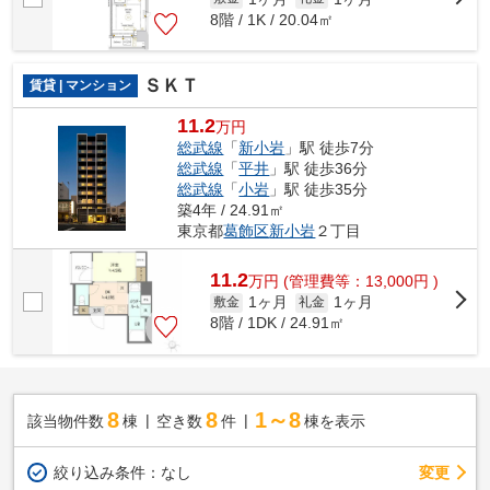
8階 / 1K / 20.04㎡
ＳＫＴ
賃貸 | マンション
11.2
万円
総武線
「
新小岩
」駅 徒歩7分
総武線
「
平井
」駅 徒歩36分
総武線
「
小岩
」駅 徒歩35分
築4年 / 24.91㎡
東京都
葛飾区
新小岩
２丁目
11.2
万
円
(管理費等：13,000円 )
1ヶ月
1ヶ月
敷金
礼金
8階 / 1DK / 24.91㎡
8
8
1～8
該当物件数
棟
空き数
件
棟を表示
変更
絞り込み条件：
なし