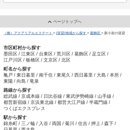
ページトップへ
（株）アクアリアルエステート
>
(賃貸)地域から探す
>
葛飾区
>
新小岩の賃貸
市区町村から探す
墨田区
/
江東区
/
台東区
/
荒川区
/
葛飾区
/
足立区
/
江戸川区
/
板橋区
/
文京区
/
北区
町名から探す
亀戸
/
東日暮里
/
南千住
/
東尾久
/
西日暮里
/
大島
/
本所
/
東陽
/
向島
/
竜泉
路線から探す
総武線
/
京成本線
/
日比谷線
/
東武伊勢崎線
/
山手線
/
都営新宿線
/
京浜東北線
/
都営大江戸線
/
半蔵門線
/
つくばエクスプレス
駅から探す
錦糸町
/
三ノ輪
/
入谷
/
両国
/
菊川
/
住吉
/
押上
/
森下
/
日暮里
/
西大島