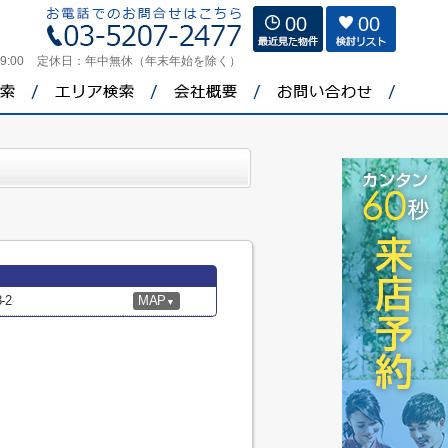
00
00
9:00
定休日：
年中無休（年末年始を除く）
-2
MAP
▼