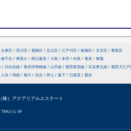
台東区
/
荒川区
/
葛飾区
/
足立区
/
江戸川区
/
板橋区
/
文京区
/
豊島区
南千住
/
東尾久
/
西日暮里
/
大島
/
本所
/
向島
/
竜泉
/
東陽
線
/
日比谷線
/
東武伊勢崎線
/
山手線
/
都営新宿線
/
京浜東北線
/
都営大江
入谷
/
両国
/
菊川
/
住吉
/
押上
/
森下
/
日暮里
/
鶯谷
（株）アクアリアルエステート
TKKビル 5F