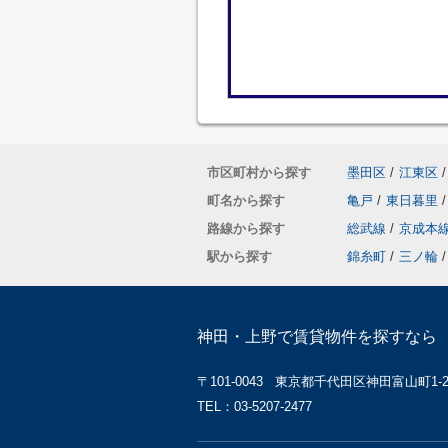
市区町村から探す
墨田区
/
江東区
/
町名から探す
亀戸
/
東日暮里
/
路線から探す
総武線
/
京成本
駅から探す
錦糸町
/
三ノ輪
/
神田・上野で賃貸物件を探すなら 
〒101-0043 東京都千代田区神田富山町1-2 
TEL：03-5207-2477