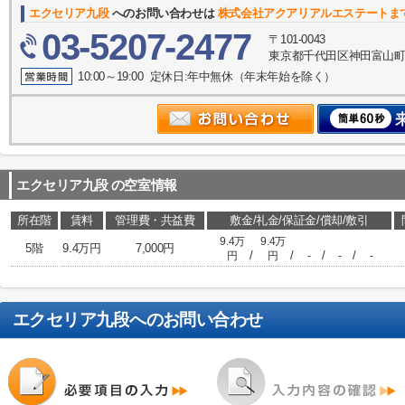
エクセリア九段
へのお問い合わせは
株式会社アクアリアルエステートま
03-5207-2477
〒101-0043
東京都千代田区神田富山町1-2
10:00～19:00 定休日:年中無休（年末年始を除く）
エクセリア九段
の空室情報
所在階
賃料
管理費・共益費
敷金/礼金/保証金/償却/敷引
9.4万
9.4万
5階
9.4万円
7,000円
/
/
/
/
円
円
-
-
-
エクセリア九段
へのお問い合わせ