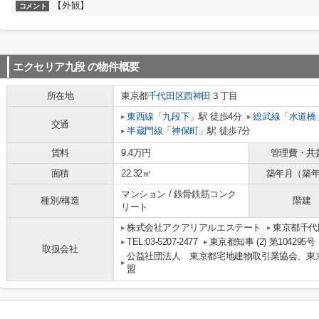
【外観】
コメント
エクセリア九段
の物件概要
所在地
東京都
千代田区
西神田
３丁目
東西線
「
九段下
」駅 徒歩4分
総武線
「
水道橋
交通
半蔵門線
「
神保町
」駅 徒歩7分
賃料
9.4万円
管理費・共
面積
22.32㎡
築年月（築
マンション / 鉄骨鉄筋コンク
種別/構造
階建
リート
株式会社アクアリアルエステート
東京都千代田
TEL:03-5207-2477
東京都知事 (2) 第104295号
取扱会社
公益社団法人 東京都宅地建物取引業協会、東
盟