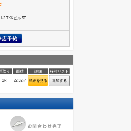
で
 TKKビル 5F
間取り
面積
詳細
検討リスト
1R
22.32㎡
詳細を見る
追加する