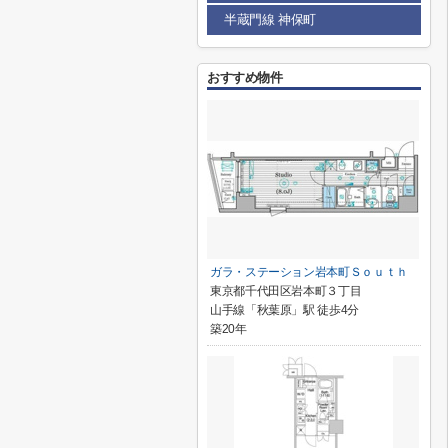
半蔵門線 神保町
おすすめ物件
ガラ・ステーション岩本町Ｓｏｕｔｈ
東京都千代田区岩本町３丁目
山手線「秋葉原」駅 徒歩4分
築20年