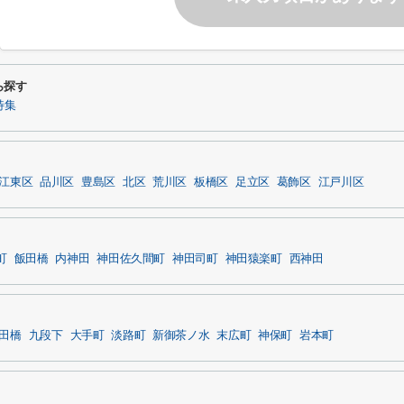
ら探す
特集
江東区
品川区
豊島区
北区
荒川区
板橋区
足立区
葛飾区
江戸川区
町
飯田橋
内神田
神田佐久間町
神田司町
神田猿楽町
西神田
田橋
九段下
大手町
淡路町
新御茶ノ水
末広町
神保町
岩本町