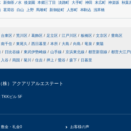
水
新御茶ノ水
後楽園
本郷三丁目
淡路町
大手町
神田
末広町
神楽坂
秋葉
橋
茗荷谷
白山
上野
馬喰町
新御徒町
人形町
本駒込
浅草橋
台東区
/
荒川区
/
葛飾区
/
足立区
/
江戸川区
/
板橋区
/
文京区
/
豊島区
南千住
/
東尾久
/
西日暮里
/
本所
/
大島
/
向島
/
竜泉
/
東陽
線
/
日比谷線
/
東武伊勢崎線
/
山手線
/
京浜東北線
/
都営新宿線
/
都営大江
入谷
/
両国
/
菊川
/
住吉
/
押上
/
鶯谷
/
森下
/
日暮里
（株）アクアリアルエステート
TKKビル 5F
敷金・礼金0
お客様の声