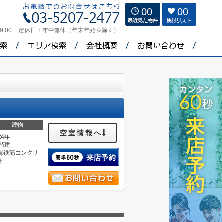
00
00
9:00
定休日：
年中無休（年末年始を除く）
建物
空室情報へ
24年
1階建
骨鉄筋コンクリ
ト