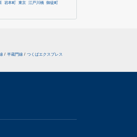
原
岩本町
東京
江戸川橋
御徒町
戸線
/
半蔵門線
/
つくばエクスプレス