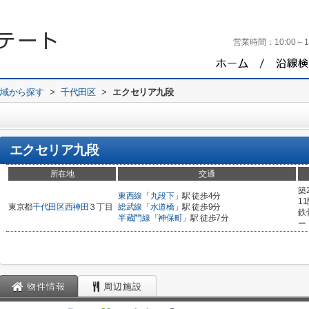
営業時間：
10:00～1
地域から探す
>
千代田区
>
エクセリア九段
エクセリア九段
所在地
交通
築
東西線
「
九段下
」駅 徒歩4分
1
東京都
千代田区
西神田
３丁目
総武線
「
水道橋
」駅 徒歩9分
鉄
半蔵門線
「
神保町
」駅 徒歩7分
ー
物件情報
周辺施設