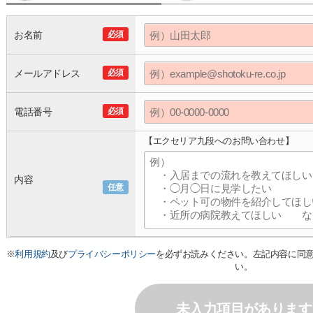
お名前
必須
メールアドレス
必須
電話番号
必須
【エクセリア九段へのお問い合わせ】
内容
任意
※
利用規約
及び
プライバシーポリシー
を必ずお読みください。左記内容に同
い。
未入力項目があります