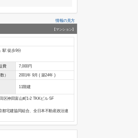
情報の見方
【マンション】
」駅 徒歩9分
益費
7,000円
年数）
2001年 9月 ( 築24年 )
11階建
区神田富山町1-2 TKKビル 5F
京都宅建協同組合、全日本不動産政治連