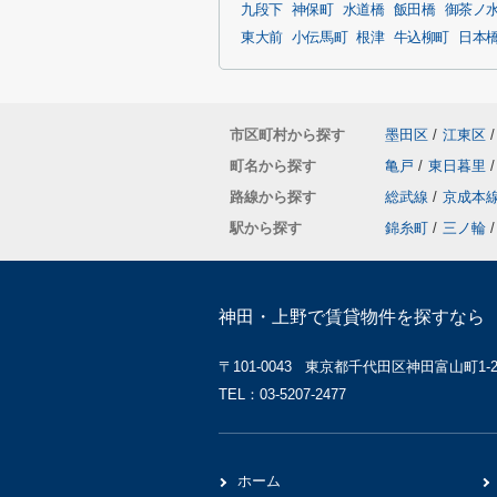
九段下
神保町
水道橋
飯田橋
御茶ノ
東大前
小伝馬町
根津
牛込柳町
日本
市区町村から探す
墨田区
/
江東区
/
町名から探す
亀戸
/
東日暮里
/
路線から探す
総武線
/
京成本
駅から探す
錦糸町
/
三ノ輪
/
神田・上野で賃貸物件を探すなら 
〒101-0043 東京都千代田区神田富山町1-2 
TEL：03-5207-2477
ホーム