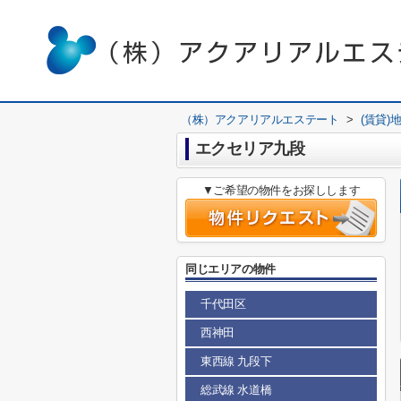
（株）アクアリアルエステート
>
(賃貸)
エクセリア九段
▼ご希望の物件をお探しします
同じエリアの物件
千代田区
西神田
東西線 九段下
総武線 水道橋