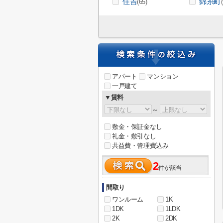
住吉
錦糸町
(65)
アパート
マンション
一戸建て
▼賃料
～
敷金・保証金なし
礼金・敷引なし
共益費・管理費込み
2
件が該当
間取り
ワンルーム
1K
1DK
1LDK
2K
2DK