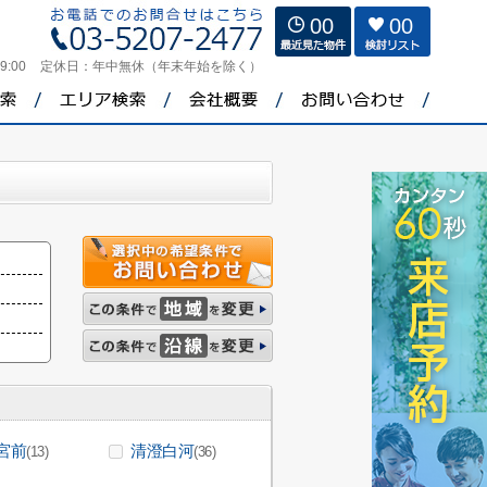
00
00
9:00
定休日：
年中無休（年末年始を除く）
宮前
清澄白河
(13)
(36)