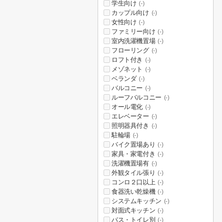
学生向け
(-)
カップル向け
(-)
女性向け
(-)
ファミリー向け
(-)
室内洗濯機置場
(-)
フローリング
(-)
ロフト付き
(-)
メゾネット
(-)
ベランダ
(-)
バルコニー
(-)
ルーフバルコニー
(-)
オール電化
(-)
エレベーター
(-)
照明器具付き
(-)
駐輪場
(-)
バイク置場あり
(-)
家具・家電付き
(-)
洗濯機置場有
(-)
外観タイル張り
(-)
コンロ２口以上
(-)
食器洗い乾燥機
(-)
システムキッチン
(-)
対面式キッチン
(-)
バス・トイレ別
(-)