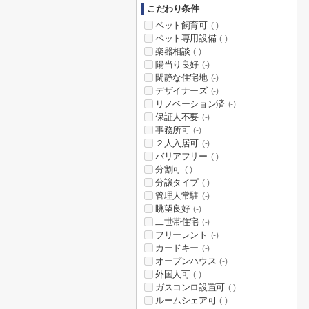
こだわり条件
ペット飼育可
(-)
ペット専用設備
(-)
楽器相談
(-)
陽当り良好
(-)
閑静な住宅地
(-)
デザイナーズ
(-)
リノベーション済
(-)
保証人不要
(-)
事務所可
(-)
２人入居可
(-)
バリアフリー
(-)
分割可
(-)
分譲タイプ
(-)
管理人常駐
(-)
眺望良好
(-)
二世帯住宅
(-)
フリーレント
(-)
カードキー
(-)
オープンハウス
(-)
外国人可
(-)
ガスコンロ設置可
(-)
ルームシェア可
(-)