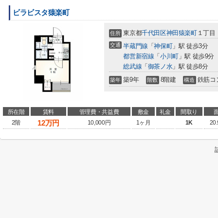
ビラビスタ猿楽町
東京都
千代田区
神田猿楽町
１丁目
住所
交通
半蔵門線
「
神保町
」駅 徒歩3分
都営新宿線
「
小川町
」駅 徒歩9分
総武線
「
御茶ノ水
」駅 徒歩8分
築9年
8階建
鉄筋コ
築年
階数
構造
所在階
賃料
管理費・共益費
敷金
礼金
間取り
12
万円
2階
10,000円
1ヶ月
1K
20