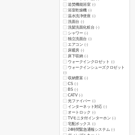
追焚機能浴室
(-)
浴室乾燥機
(-)
温水洗浄便座
(-)
洗面台
(-)
洗髪洗面化粧台
(-)
シャワー
(-)
独立洗面台
(-)
エアコン
(-)
床暖房
(-)
床下収納
(-)
ウォークインクロゼット
(-)
ウォークインシューズクロゼット
(-)
収納豊富
(-)
CS
(-)
BS
(-)
CATV
(-)
光ファイバー
(-)
インターネット対応
(-)
オートロック
(-)
TVモニタ付インターホン
(-)
宅配ボックス
(-)
24時間緊急通報システム
(-)