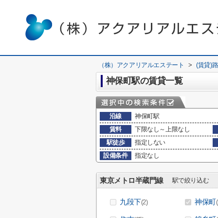
（株）アクアリアルエステート
>
(賃貸)
神保町駅の賃貸一覧
沿線
神保町駅
賃料
下限なし～上限なし
駅徒歩
指定しない
設備条件
指定なし
東京メトロ半蔵門線
駅で絞り込む
九段下
神保町
(2)