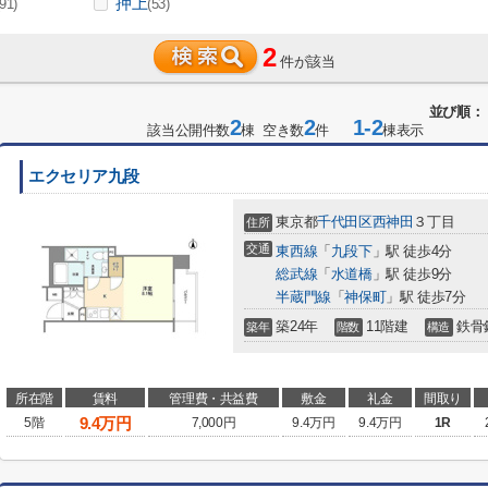
押上
(91)
(53)
2
件が該当
並び順：
2
2
1-2
該当公開件数
棟 空き数
件
棟表示
エクセリア九段
東京都
千代田区
西神田
３丁目
住所
交通
東西線
「
九段下
」駅 徒歩4分
総武線
「
水道橋
」駅 徒歩9分
半蔵門線
「
神保町
」駅 徒歩7分
築24年
11階建
鉄骨
築年
階数
構造
所在階
賃料
管理費・共益費
敷金
礼金
間取り
9.4
万円
5階
7,000円
9.4万円
9.4万円
1R