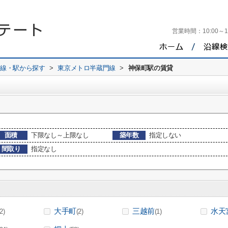
営業時間：
10:00～1
路線・駅から探す
>
東京メトロ半蔵門線
>
神保町駅の賃貸
面積
下限なし～上限なし
築年数
指定しない
間取り
指定なし
大手町
三越前
水天
(2)
(2)
(1)