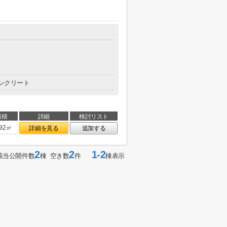
ンクリート
面積
詳細
検討リスト
.92㎡
詳細を見る
追加する
2
2
1-2
該当公開件数
棟 空き数
件
棟表示