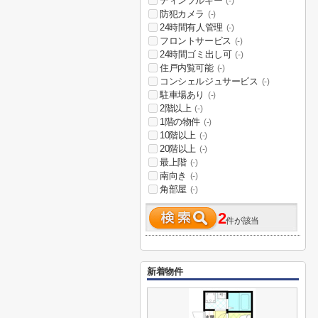
ディンプルキー
(-)
防犯カメラ
(-)
24時間有人管理
(-)
フロントサービス
(-)
24時間ゴミ出し可
(-)
住戸内覧可能
(-)
コンシェルジュサービス
(-)
駐車場あり
(-)
2階以上
(-)
1階の物件
(-)
10階以上
(-)
20階以上
(-)
最上階
(-)
南向き
(-)
角部屋
(-)
2
件が該当
新着物件