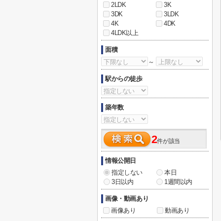
2LDK
3K
3DK
3LDK
4K
4DK
4LDK以上
面積
～
駅からの徒歩
築年数
2
件が該当
情報公開日
指定しない
本日
3日以内
1週間以内
画像・動画あり
画像あり
動画あり