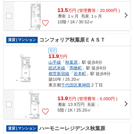
13.5
万
円
(管理費等：20,000円 )
1ヶ月
1ヶ月
敷金
礼金
10階 / 1K / 30.52㎡
コンフォリア秋葉原ＥＡＳＴ
賃貸 | マンション
礼0
13.9
万円
山手線
「
秋葉原
」駅 徒歩8分
総武本線
「
馬喰町
」駅 徒歩6分
都営新宿線
「
岩本町
」駅 徒歩8分
築10年 / 25.20㎡
東京都
千代田区
東神田
２丁目
13.9
万
円
(管理費等：6,000円 )
13.9万円
敷金
礼金
-
5階 / 1K / 25.20㎡
ハーモニーレジデンス秋葉原
賃貸 | マンション