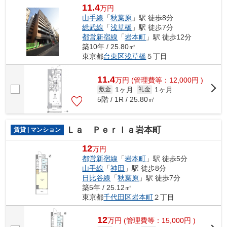
11.4
万円
山手線
「
秋葉原
」駅 徒歩8分
総武線
「
浅草橋
」駅 徒歩7分
都営新宿線
「
岩本町
」駅 徒歩12分
築10年 / 25.80㎡
東京都
台東区
浅草橋
５丁目
11.4
万
円
(管理費等：12,000円 )
1ヶ月
1ヶ月
敷金
礼金
5階 / 1R / 25.80㎡
Ｌａ Ｐｅｒｌａ岩本町
賃貸 | マンション
12
万円
都営新宿線
「
岩本町
」駅 徒歩5分
山手線
「
神田
」駅 徒歩8分
日比谷線
「
秋葉原
」駅 徒歩7分
築5年 / 25.12㎡
東京都
千代田区
岩本町
２丁目
12
万
円
(管理費等：15,000円 )