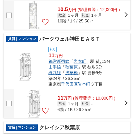
10.5
万
円
(管理費等：12,000円 )
1ヶ月
1ヶ月
敷金
礼金
10階 / 1K / 25.50㎡
パークウェル神田ＥＡＳＴ
賃貸 | マンション
礼0
11
万円
都営新宿線
「
岩本町
」駅 徒歩3分
山手線
「
秋葉原
」駅 徒歩5分
総武線
「
浅草橋
」駅 徒歩9分
築24年 / 26.25㎡
東京都
千代田区
岩本町
３丁目
11
万
円
(管理費等：10,000円 )
1ヶ月
敷金
礼金
-
6階 / 1K / 26.25㎡
クレイシア秋葉原
賃貸 | マンション