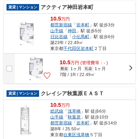
アクティア神田岩本町
賃貸 | マンション
10.5
万円
都営新宿線
「
岩本町
」駅 徒歩3分
山手線
「
神田
」駅 徒歩5分
日比谷線
「
小伝馬町
」駅 徒歩6分
築23年 / 22.49㎡
東京都
千代田区
岩本町
２丁目
10.5
万
円
(管理費等：- )
1ヶ月
1ヶ月
敷金
礼金
7階 / 1R / 22.49㎡
クレイシア秋葉原ＥＡＳＴ
賃貸 | マンション
10.5
万円
総武線
「
浅草橋
」駅 徒歩6分
山手線
「
秋葉原
」駅 徒歩10分
都営新宿線
「
岩本町
」駅 徒歩14分
築8年 / 25.50㎡
東京都
台東区
浅草橋
５丁目