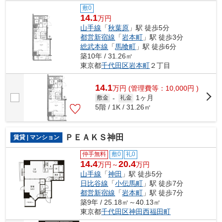
敷0
14.1
万円
山手線
「
秋葉原
」駅 徒歩5分
都営新宿線
「
岩本町
」駅 徒歩3分
総武本線
「
馬喰町
」駅 徒歩6分
築10年 / 31.26㎡
東京都
千代田区
岩本町
２丁目
14.1
万
円
(管理費等：10,000円 )
1ヶ月
敷金
-
礼金
5階 / 1K / 31.26㎡
ＰＥＡＫＳ神田
賃貸 | マンション
仲手無料
敷0
礼0
14.4
20.4
万円～
万円
山手線
「
神田
」駅 徒歩5分
日比谷線
「
小伝馬町
」駅 徒歩7分
都営新宿線
「
岩本町
」駅 徒歩7分
築9年 / 25.18㎡～40.13㎡
東京都
千代田区
神田西福田町