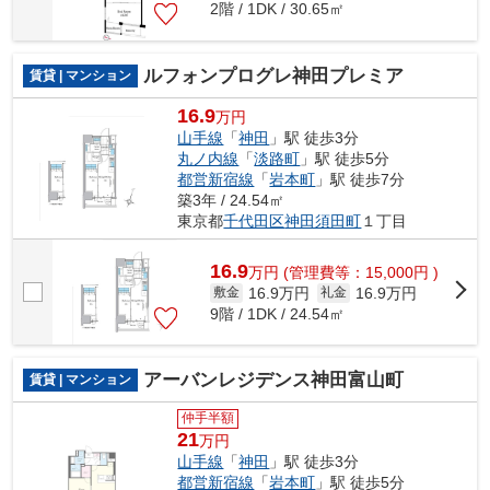
2階 / 1DK / 30.65㎡
ルフォンプログレ神田プレミア
賃貸 | マンション
16.9
万円
山手線
「
神田
」駅 徒歩3分
丸ノ内線
「
淡路町
」駅 徒歩5分
都営新宿線
「
岩本町
」駅 徒歩7分
築3年 / 24.54㎡
東京都
千代田区
神田須田町
１丁目
16.9
万
円
(管理費等：15,000円 )
16.9万円
16.9万円
敷金
礼金
9階 / 1DK / 24.54㎡
アーバンレジデンス神田富山町
賃貸 | マンション
仲手半額
21
万円
山手線
「
神田
」駅 徒歩3分
都営新宿線
「
岩本町
」駅 徒歩5分