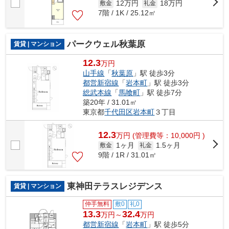
12万円
18万円
敷金
礼金
7階 / 1K / 25.12㎡
パークウェル秋葉原
賃貸 | マンション
12.3
万円
山手線
「
秋葉原
」駅 徒歩3分
都営新宿線
「
岩本町
」駅 徒歩3分
総武本線
「
馬喰町
」駅 徒歩7分
築20年 / 31.01㎡
東京都
千代田区
岩本町
３丁目
12.3
万
円
(管理費等：10,000円 )
1ヶ月
1.5ヶ月
敷金
礼金
9階 / 1R / 31.01㎡
東神田テラスレジデンス
賃貸 | マンション
仲手無料
敷0
礼0
13.3
32.4
万円～
万円
都営新宿線
「
岩本町
」駅 徒歩5分