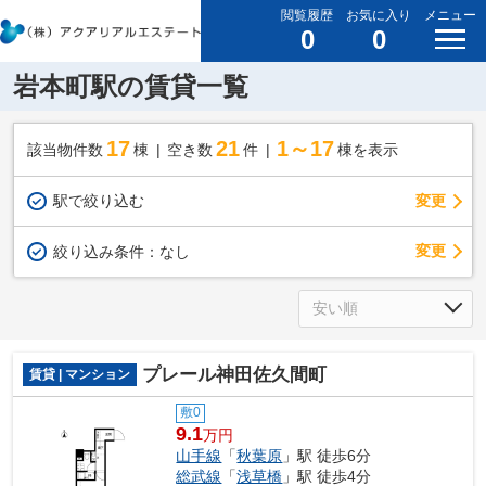
閲覧履歴
お気に入り
メニュー
0
0
岩本町駅の賃貸一覧
17
21
1～17
該当物件数
棟
空き数
件
棟を表示
駅で絞り込む
変更
変更
絞り込み条件：
なし
プレール神田佐久間町
賃貸 | マンション
敷0
9.1
万円
山手線
「
秋葉原
」駅 徒歩6分
総武線
「
浅草橋
」駅 徒歩4分