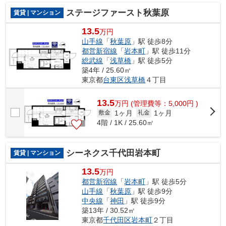
ステージファースト秋葉原
賃貸 | マンション
13.5
万円
山手線
「
秋葉原
」駅 徒歩8分
都営新宿線
「
岩本町
」駅 徒歩11分
総武線
「
浅草橋
」駅 徒歩5分
築4年 / 25.60㎡
東京都
台東区
浅草橋
４丁目
13.5
万
円
(管理費等：5,000円 )
1ヶ月
1ヶ月
敷金
礼金
4階 / 1K / 25.60㎡
シーネクス千代田岩本町
賃貸 | マンション
13.5
万円
都営新宿線
「
岩本町
」駅 徒歩5分
山手線
「
秋葉原
」駅 徒歩9分
中央線
「
神田
」駅 徒歩9分
築13年 / 30.52㎡
東京都
千代田区
岩本町
２丁目