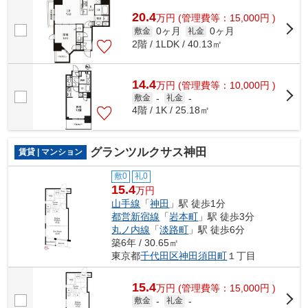
20.4
万
円
(管理費等：15,000円 )
0ヶ月
0ヶ月
敷金
礼金
2階 / 1LDK / 40.13㎡
14.4
万
円
(管理費等：10,000円 )
敷金
-
礼金
-
4階 / 1K / 25.18㎡
グランツルクサス神田
賃貸 | マンション
敷0
礼0
15.4
万円
山手線
「
神田
」駅 徒歩1分
都営新宿線
「
岩本町
」駅 徒歩3分
丸ノ内線
「
淡路町
」駅 徒歩6分
築6年 / 30.65㎡
東京都
千代田区
神田須田町
１丁目
15.4
万
円
(管理費等：15,000円 )
敷金
-
礼金
-