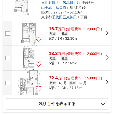
日比谷線
「
小伝馬町
」駅 徒歩8分
山手線
「
秋葉原
」駅 徒歩9分
築8年 / 27.62㎡～57.13㎡
東京都
千代田区
東神田
１丁目
16.7
万
円
(管理費等：12,000円 )
敷金
-
礼金
-
5階 / 1R / 32.30㎡
13.3
万
円
(管理費等：12,000円 )
敷金
-
礼金
-
6階 / 1K / 27.62㎡
32.4
万
円
(管理費等：15,000円 )
0ヶ月
0ヶ月
敷金
礼金
6階 / 2LDK / 57.13㎡
1
残り
件を表示する