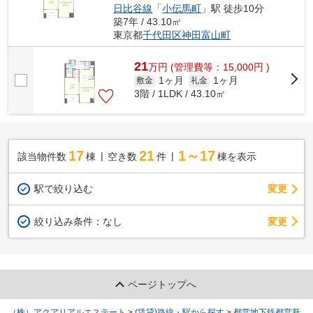
日比谷線
「
小伝馬町
」駅 徒歩10分
築7年 / 43.10㎡
東京都
千代田区
神田富山町
21
万
円
(管理費等：15,000円 )
1ヶ月
1ヶ月
敷金
礼金
3階 / 1LDK / 43.10㎡
17
21
1～17
該当物件数
棟
空き数
件
棟を表示
駅で絞り込む
変更
変更
絞り込み条件：
なし
ページトップへ
（株）アクアリアルエステート
>
(賃貸)路線・駅から探す
>
都営地下鉄都営新