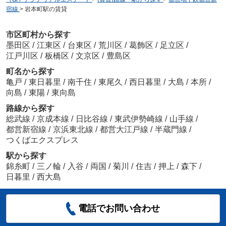
宿線
>
岩本町駅の賃貸
市区町村から探す
墨田区
/
江東区
/
台東区
/
荒川区
/
葛飾区
/
足立区
/
江戸川区
/
板橋区
/
文京区
/
豊島区
町名から探す
亀戸
/
東日暮里
/
南千住
/
東尾久
/
西日暮里
/
大島
/
本所
/
向島
/
東陽
/
東向島
路線から探す
総武線
/
京成本線
/
日比谷線
/
東武伊勢崎線
/
山手線
/
都営新宿線
/
京浜東北線
/
都営大江戸線
/
半蔵門線
/
つくばエクスプレス
駅から探す
錦糸町
/
三ノ輪
/
入谷
/
両国
/
菊川
/
住吉
/
押上
/
森下
/
日暮里
/
西大島
電話でお問い合わせ