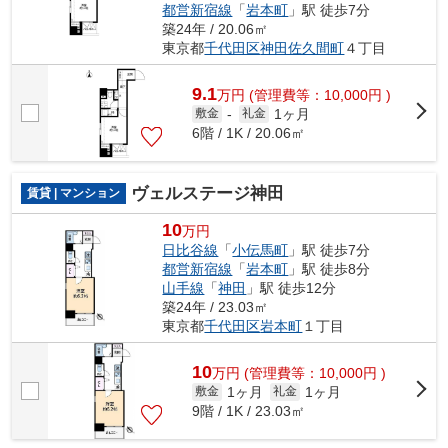
都営新宿線
「
岩本町
」駅 徒歩7分
築24年 / 20.06㎡
東京都
千代田区
神田佐久間町
４丁目
9.1
万
円
(管理費等：10,000円 )
1ヶ月
敷金
-
礼金
6階 / 1K / 20.06㎡
ヴェルステージ神田
賃貸 | マンション
10
万円
日比谷線
「
小伝馬町
」駅 徒歩7分
都営新宿線
「
岩本町
」駅 徒歩8分
山手線
「
神田
」駅 徒歩12分
築24年 / 23.03㎡
東京都
千代田区
岩本町
１丁目
10
万
円
(管理費等：10,000円 )
1ヶ月
1ヶ月
敷金
礼金
9階 / 1K / 23.03㎡