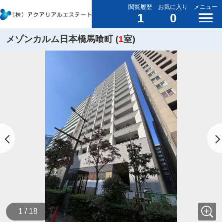
閲覧履歴
お気に入り
メニュー
1
0
メゾンカルム日本橋馬喰町 (
1
室)
1 / 18