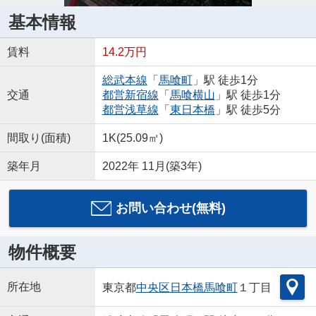
基本情報
賃料
14.2万円
総武本線
「
馬喰町
」駅 徒歩1分
交通
都営新宿線
「
馬喰横山
」駅 徒歩1分
都営浅草線
「
東日本橋
」駅 徒歩5分
間取り(面積)
1K(25.09㎡)
築年月
2022年 11月(築3年)
お問い合わせ(無料)
物件概要
所在地
東京都
中央区
日本橋馬喰町
１丁目