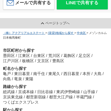
メールで共有する
LINEで共有する
ページトップへ
（株）アクアリアルエステート
>
(賃貸)地域から探す
>
中央区
>
メゾンカルム
日本橋馬喰町
市区町村から探す
墨田区
/
江東区
/
台東区
/
荒川区
/
葛飾区
/
足立区
/
江戸川区
/
板橋区
/
文京区
/
豊島区
町名から探す
亀戸
/
東日暮里
/
南千住
/
東尾久
/
西日暮里
/
本所
/
大島
/
向島
/
竜泉
/
東陽
路線から探す
総武線
/
京成本線
/
日比谷線
/
東武伊勢崎線
/
山手線
/
京浜東北線
/
都営新宿線
/
都営大江戸線
/
半蔵門線
/
つくばエクスプレス
駅から探す