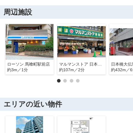
周辺施設
ローソン 馬喰町駅前店
マルマンストア 日本橋馬喰町店
日本橋大伝
約3m／1分
約107m／2分
約432m／
エリアの近い物件