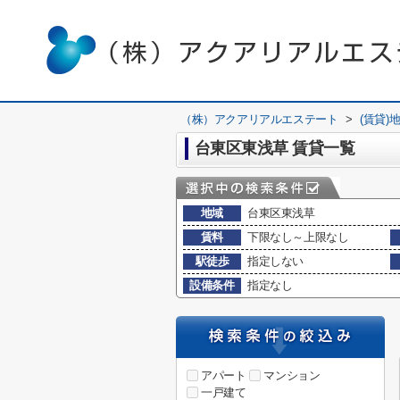
（株）アクアリアルエステート
>
(賃貸)
台東区東浅草 賃貸一覧
地域
台東区東浅草
賃料
下限なし～上限なし
駅徒歩
指定しない
設備条件
指定なし
アパート
マンション
一戸建て