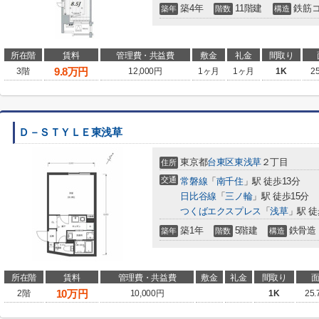
築4年
11階建
鉄筋
築年
階数
構造
所在階
賃料
管理費・共益費
敷金
礼金
間取り
9.8
万円
3階
12,000円
1ヶ月
1ヶ月
1K
2
Ｄ－ＳＴＹＬＥ東浅草
東京都
台東区
東浅草
２丁目
住所
交通
常磐線
「
南千住
」駅 徒歩13分
日比谷線
「
三ノ輪
」駅 徒歩15分
つくばエクスプレス
「
浅草
」駅 徒
築1年
5階建
鉄骨造
築年
階数
構造
所在階
賃料
管理費・共益費
敷金
礼金
間取り
10
万円
2階
10,000円
1K
25