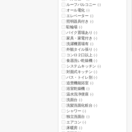
ルーフバルコニー
(-)
オール電化
(-)
エレベーター
(-)
照明器具付き
(-)
駐輪場
(-)
バイク置場あり
(-)
家具・家電付き
(-)
洗濯機置場有
(-)
外観タイル張り
(-)
コンロ２口以上
(-)
食器洗い乾燥機
(-)
システムキッチン
(-)
対面式キッチン
(-)
バス・トイレ別
(-)
追焚機能浴室
(-)
浴室乾燥機
(-)
温水洗浄便座
(-)
洗面台
(-)
洗髪洗面化粧台
(-)
シャワー
(-)
独立洗面台
(-)
エアコン
(-)
床暖房
(-)