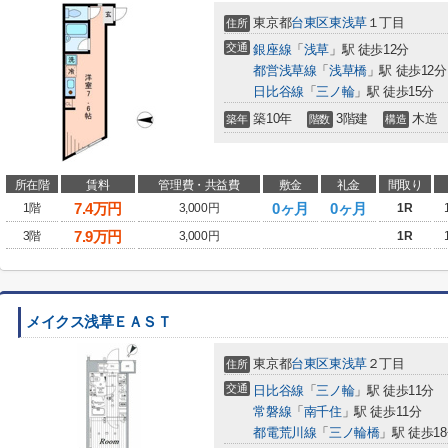
東京都
台東区
東浅草
１丁目
住所
交通
銀座線
「
浅草
」駅 徒歩12分
都営浅草線
「
浅草橋
」駅 徒歩12分
日比谷線
「
三ノ輪
」駅 徒歩15分
築10年
3階建
木造
築年
階数
構造
所在階
賃料
管理費・共益費
敷金
礼金
間取り
7.4
万円
0ヶ月
0ヶ月
1階
3,000円
1R
7.9
万円
3階
3,000円
1R
メイクス浅草ＥＡＳＴ
東京都
台東区
東浅草
２丁目
住所
交通
日比谷線
「
三ノ輪
」駅 徒歩11分
常磐線
「
南千住
」駅 徒歩11分
都電荒川線
「
三ノ輪橋
」駅 徒歩1