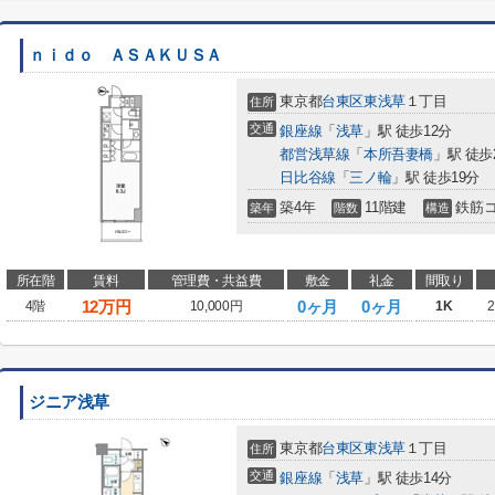
ｎｉｄｏ ＡＳＡＫＵＳＡ
東京都
台東区
東浅草
１丁目
住所
交通
銀座線
「
浅草
」駅 徒歩12分
都営浅草線
「
本所吾妻橋
」駅 徒歩
日比谷線
「
三ノ輪
」駅 徒歩19分
築4年
11階建
鉄筋
築年
階数
構造
所在階
賃料
管理費・共益費
敷金
礼金
間取り
12
万円
0ヶ月
0ヶ月
4階
10,000円
1K
2
ジニア浅草
東京都
台東区
東浅草
１丁目
住所
交通
銀座線
「
浅草
」駅 徒歩14分