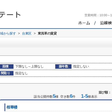
営業時間：
10:00～1
地域から探す
>
台東区
>
東浅草の賃貸
面積
下限なし～上限なし
築年数
指定しない
間取り
指定なし
並び順：
5
6
1-5
該当公開件数
棟 空き数
件
棟表示
桜華楼