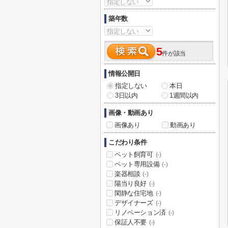
築年数
5
件が該当
情報公開日
指定しない
本日
3日以内
1週間以内
画像・動画あり
画像あり
動画あり
こだわり条件
ペット飼育可
(-)
ペット専用設備
(-)
楽器相談
(-)
陽当り良好
(-)
閑静な住宅地
(-)
デザイナーズ
(-)
リノベーション済
(-)
保証人不要
(-)