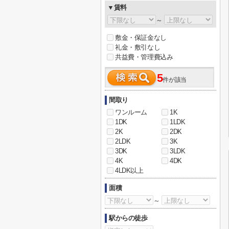
▼賃料
～
敷金・保証金なし
礼金・敷引なし
共益費・管理費込み
5
件が該当
間取り
ワンルーム
1K
1DK
1LDK
2K
2DK
2LDK
3K
3DK
3LDK
4K
4DK
4LDK以上
面積
～
駅からの徒歩