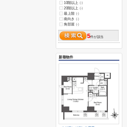
10階以上
(-)
20階以上
(-)
最上階
(-)
南向き
(-)
角部屋
(-)
5
件が該当
新着物件