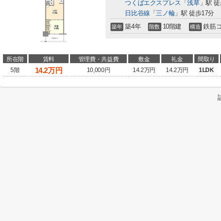
つくばエクスプレス
「
浅草
」駅 徒
日比谷線
「
三ノ輪
」駅 徒歩17分
築4年
10階建
鉄筋
築年
階数
構造
所在階
賃料
管理費・共益費
敷金
礼金
間取り
14.2
万円
5階
10,000円
14.2万円
14.2万円
1LDK