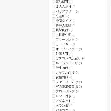
事務所可
(-)
２人入居可
(-)
バリアフリー
(-)
分割可
(-)
分譲タイプ
(-)
管理人常駐
(-)
眺望良好
(-)
二世帯住宅
(-)
フリーレント
(-)
カードキー
(-)
オープンハウス
(-)
外国人可
(-)
ガスコンロ設置可
(-)
ルームシェア可
(-)
学生向け
(-)
カップル向け
(-)
女性向け
(-)
ファミリー向け
(-)
室内洗濯機置場
(-)
フローリング
(-)
ロフト付き
(-)
メゾネット
(-)
ベランダ
(-)
バルコニー
(-)