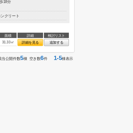
歩18分
コンクリート
面積
詳細
検討リスト
31.33㎡
詳細を見る
追加する
5
6
1-5
該当公開件数
棟 空き数
件
棟表示