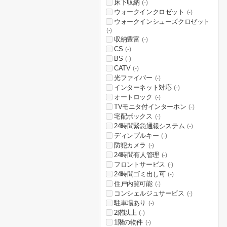
床下収納
(-)
ウォークインクロゼット
(-)
ウォークインシューズクロゼット
(-)
収納豊富
(-)
CS
(-)
BS
(-)
CATV
(-)
光ファイバー
(-)
インターネット対応
(-)
オートロック
(-)
TVモニタ付インターホン
(-)
宅配ボックス
(-)
24時間緊急通報システム
(-)
ディンプルキー
(-)
防犯カメラ
(-)
24時間有人管理
(-)
フロントサービス
(-)
24時間ゴミ出し可
(-)
住戸内覧可能
(-)
コンシェルジュサービス
(-)
駐車場あり
(-)
2階以上
(-)
1階の物件
(-)