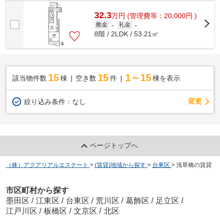
32.3
万
円
(管理費等：20,000円 )
敷金
-
礼金
-
8階 / 2LDK / 53.21㎡
15
15
1～15
該当物件数
棟
空き数
件
棟を表示
変更
絞り込み条件：
なし
ページトップへ
（株）アクアリアルエステート
>
(賃貸)地域から探す
>
台東区
>
浅草橋の賃貸
市区町村から探す
墨田区
/
江東区
/
台東区
/
荒川区
/
葛飾区
/
足立区
/
江戸川区
/
板橋区
/
文京区
/
北区