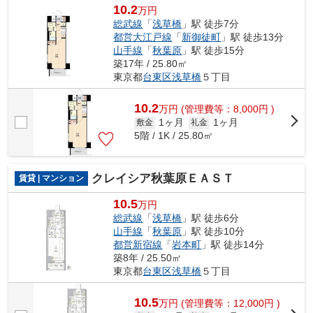
10.2
万円
総武線
「
浅草橋
」駅 徒歩7分
都営大江戸線
「
新御徒町
」駅 徒歩13分
山手線
「
秋葉原
」駅 徒歩15分
築17年 / 25.80㎡
東京都
台東区
浅草橋
５丁目
10.2
万
円
(管理費等：8,000円 )
1ヶ月
1ヶ月
敷金
礼金
5階 / 1K / 25.80㎡
クレイシア秋葉原ＥＡＳＴ
賃貸 | マンション
10.5
万円
総武線
「
浅草橋
」駅 徒歩6分
山手線
「
秋葉原
」駅 徒歩10分
都営新宿線
「
岩本町
」駅 徒歩14分
築8年 / 25.50㎡
東京都
台東区
浅草橋
５丁目
10.5
万
円
(管理費等：12,000円 )