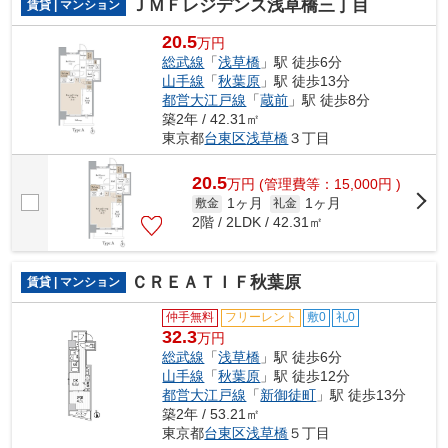
ＪＭＦレジデンス浅草橋三丁目
賃貸 | マンション
20.5
万円
総武線
「
浅草橋
」駅 徒歩6分
山手線
「
秋葉原
」駅 徒歩13分
都営大江戸線
「
蔵前
」駅 徒歩8分
築2年 / 42.31㎡
東京都
台東区
浅草橋
３丁目
20.5
万
円
(管理費等：15,000円 )
1ヶ月
1ヶ月
敷金
礼金
2階 / 2LDK / 42.31㎡
ＣＲＥＡＴＩＦ秋葉原
賃貸 | マンション
仲手無料
フリーレント
敷0
礼0
32.3
万円
総武線
「
浅草橋
」駅 徒歩6分
山手線
「
秋葉原
」駅 徒歩12分
都営大江戸線
「
新御徒町
」駅 徒歩13分
築2年 / 53.21㎡
東京都
台東区
浅草橋
５丁目