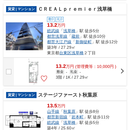
ＣＲＥＡＬｐｒｅｍｉｅｒ浅草橋
賃貸 | マンション
敷0
礼0
13.2
万円
総武線
「
浅草橋
」駅 徒歩5分
都営浅草線
「
蔵前
」駅 徒歩10分
都営大江戸線
「
新御徒町
」駅 徒歩12分
築3年 / 27.29㎡
東京都
台東区
浅草橋
２丁目
13.2
万
円
(管理費等：10,000円 )
敷金
-
礼金
-
3階 / 1K / 27.29㎡
ステージファースト秋葉原
賃貸 | マンション
13.5
万円
山手線
「
秋葉原
」駅 徒歩8分
都営新宿線
「
岩本町
」駅 徒歩11分
総武線
「
浅草橋
」駅 徒歩5分
築4年 / 25.60㎡