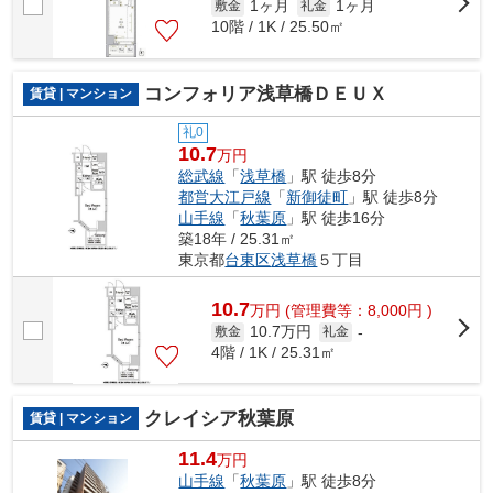
1ヶ月
1ヶ月
敷金
礼金
10階 / 1K / 25.50㎡
コンフォリア浅草橋ＤＥＵＸ
賃貸 | マンション
礼0
10.7
万円
総武線
「
浅草橋
」駅 徒歩8分
都営大江戸線
「
新御徒町
」駅 徒歩8分
山手線
「
秋葉原
」駅 徒歩16分
築18年 / 25.31㎡
東京都
台東区
浅草橋
５丁目
10.7
万
円
(管理費等：8,000円 )
10.7万円
敷金
礼金
-
4階 / 1K / 25.31㎡
クレイシア秋葉原
賃貸 | マンション
11.4
万円
山手線
「
秋葉原
」駅 徒歩8分