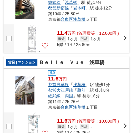
総武線
「
浅草橋
」駅 徒歩7分
都営新宿線
「
岩本町
」駅 徒歩12分
築10年 / 25.80㎡
東京都
台東区
浅草橋
５丁目
11.4
万
円
(管理費等：12,000円 )
1ヶ月
1ヶ月
敷金
礼金
5階 / 1R / 25.80㎡
Ｂｅｌｌｅ Ｖｕｅ 浅草橋
賃貸 | マンション
礼0
11.6
万円
都営浅草線
「
浅草橋
」駅 徒歩1分
都営大江戸線
「
蔵前
」駅 徒歩8分
総武線
「
両国
」駅 徒歩16分
築11年 / 25.26㎡
東京都
台東区
浅草橋
１丁目
11.6
万
円
(管理費等：10,000円 )
1ヶ月
敷金
礼金
-
3階 / 1K / 25.26㎡