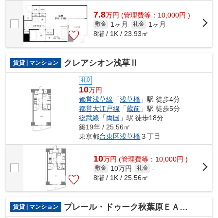
7.8
万
円
(管理費等：10,000円 )
1ヶ月
1ヶ月
敷金
礼金
8階 / 1K / 23.93㎡
クレアシオン浅草Ⅱ
賃貸 | マンション
礼0
10
万円
都営浅草線
「
浅草橋
」駅 徒歩4分
都営大江戸線
「
蔵前
」駅 徒歩5分
総武線
「
両国
」駅 徒歩18分
築19年 / 25.56㎡
東京都
台東区
浅草橋
３丁目
10
万
円
(管理費等：10,000円 )
10万円
敷金
礼金
-
8階 / 1K / 25.56㎡
プレール・ドゥーク秋葉原ＥＡＳＴ
賃貸 | マンション