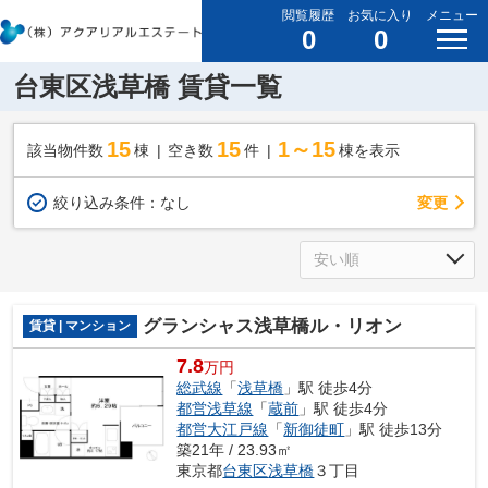
閲覧履歴
お気に入り
メニュー
0
0
台東区浅草橋 賃貸一覧
15
15
1～15
該当物件数
棟
空き数
件
棟を表示
変更
絞り込み条件：
なし
グランシャス浅草橋ル・リオン
賃貸 | マンション
7.8
万円
総武線
「
浅草橋
」駅 徒歩4分
都営浅草線
「
蔵前
」駅 徒歩4分
都営大江戸線
「
新御徒町
」駅 徒歩13分
築21年 / 23.93㎡
東京都
台東区
浅草橋
３丁目