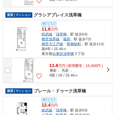
グラシアプレイス浅草橋
賃貸 | マンション
敷0
礼0
11.6
万円
総武線
「
浅草橋
」駅 徒歩6分
都営浅草線
「
蔵前
」駅 徒歩7分
都営大江戸線
「
新御徒町
」駅 徒歩11分
築4年 / 25.46㎡
東京都
台東区
浅草橋
３丁目
11.6
万
円
(管理費等：15,000円 )
敷金
-
礼金
-
4階 / 1K / 25.46㎡
プレール・ドゥーク浅草橋
賃貸 | マンション
敷0
礼0
12.4
万円
総武線
「
浅草橋
」駅 徒歩6分
山手線
「
秋葉原
」駅 徒歩15分