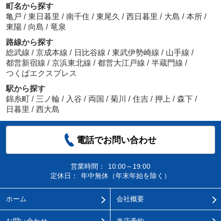
町名から探す
亀戸
/
東日暮里
/
南千住
/
東尾久
/
西日暮里
/
大島
/
本所
/
東陽
/
向島
/
竜泉
路線から探す
総武線
/
京成本線
/
日比谷線
/
東武伊勢崎線
/
山手線
/
都営新宿線
/
京浜東北線
/
都営大江戸線
/
半蔵門線
/
つくばエクスプレス
駅から探す
錦糸町
/
三ノ輪
/
入谷
/
両国
/
菊川
/
住吉
/
押上
/
森下
/
日暮里
/
西大島
電話でお問い合わせ
営業時間：
10:00～19:00
定休日：
年中無休（年末年始を除く）
ホーム
会社概要
お問い合わせ
来店予約