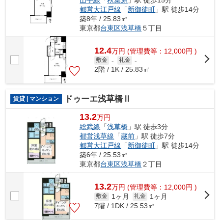
都営大江戸線
「
新御徒町
」駅 徒歩14分
築8年 / 25.83㎡
東京都
台東区
浅草橋
５丁目
12.4
万
円
(管理費等：12,000円 )
敷金
-
礼金
-
2階 / 1K / 25.83㎡
ドゥーエ浅草橋Ⅱ
賃貸 | マンション
13.2
万円
総武線
「
浅草橋
」駅 徒歩3分
都営浅草線
「
蔵前
」駅 徒歩7分
都営大江戸線
「
新御徒町
」駅 徒歩14分
築6年 / 25.53㎡
東京都
台東区
浅草橋
２丁目
13.2
万
円
(管理費等：12,000円 )
1ヶ月
1ヶ月
敷金
礼金
7階 / 1DK / 25.53㎡