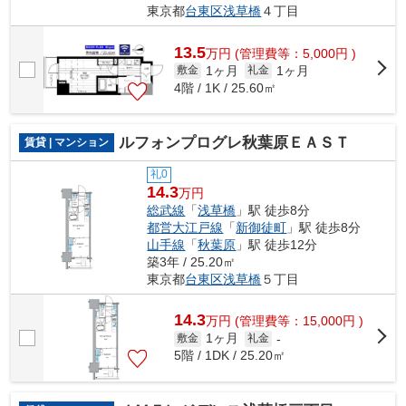
東京都
台東区
浅草橋
４丁目
13.5
万
円
(管理費等：5,000円 )
1ヶ月
1ヶ月
敷金
礼金
4階 / 1K / 25.60㎡
ルフォンプログレ秋葉原ＥＡＳＴ
賃貸 | マンション
礼0
14.3
万円
総武線
「
浅草橋
」駅 徒歩8分
都営大江戸線
「
新御徒町
」駅 徒歩8分
山手線
「
秋葉原
」駅 徒歩12分
築3年 / 25.20㎡
東京都
台東区
浅草橋
５丁目
14.3
万
円
(管理費等：15,000円 )
1ヶ月
敷金
礼金
-
5階 / 1DK / 25.20㎡