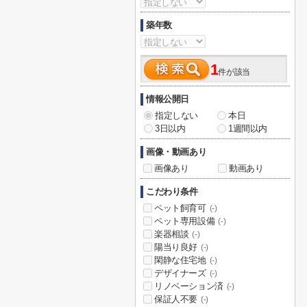
築年数
1
件が該当
情報公開日
指定しない
本日
3日以内
1週間以内
画像・動画あり
画像あり
動画あり
こだわり条件
ペット飼育可
(-)
ペット専用設備
(-)
楽器相談
(-)
陽当り良好
(-)
閑静な住宅地
(-)
デザイナーズ
(-)
リノベーション済
(-)
保証人不要
(-)