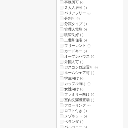
事務所可
(-)
２人入居可
(-)
バリアフリー
(-)
分割可
(-)
分譲タイプ
(-)
管理人常駐
(-)
眺望良好
(-)
二世帯住宅
(-)
フリーレント
(-)
カードキー
(-)
オープンハウス
(-)
外国人可
(-)
ガスコンロ設置可
(-)
ルームシェア可
(-)
学生向け
(-)
カップル向け
(-)
女性向け
(-)
ファミリー向け
(-)
室内洗濯機置場
(-)
フローリング
(-)
ロフト付き
(-)
メゾネット
(-)
ベランダ
(-)
バルコニー
(-)