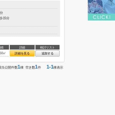
0分
歩15分
面積
詳細
検討リスト
.50㎡
詳細を見る
追加する
1
1
1-1
該当公開件数
棟 空き数
件
棟表示