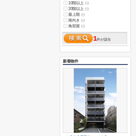
10階以上
(-)
20階以上
(-)
最上階
(-)
南向き
(-)
角部屋
(-)
1
件が該当
新着物件