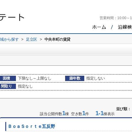
営業時間：
10:00～1
地域から探す
>
足立区
>
中央本町の賃貸
面積
下限なし～上限なし
築年数
指定しない
間取り
指定なし
並び順：
1
1
1-1
該当公開件数
棟 空き数
件
棟表示
ＢｏａＳｏｒｔｅ五反野