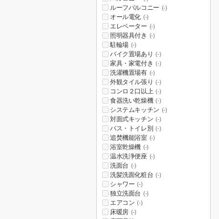
ルーフバルコニー
(-)
オール電化
(-)
エレベーター
(-)
照明器具付き
(-)
駐輪場
(-)
バイク置場あり
(-)
家具・家電付き
(-)
洗濯機置場有
(-)
外観タイル張り
(-)
コンロ２口以上
(-)
食器洗い乾燥機
(-)
システムキッチン
(-)
対面式キッチン
(-)
バス・トイレ別
(-)
追焚機能浴室
(-)
浴室乾燥機
(-)
温水洗浄便座
(-)
洗面台
(-)
洗髪洗面化粧台
(-)
シャワー
(-)
独立洗面台
(-)
エアコン
(-)
床暖房
(-)