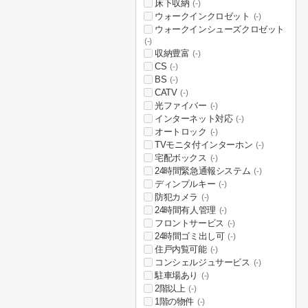
床下収納
(-)
ウォークインクロゼット
(-)
ウォークインシューズクロゼット
(-)
収納豊富
(-)
CS
(-)
BS
(-)
CATV
(-)
光ファイバー
(-)
インターネット対応
(-)
オートロック
(-)
TVモニタ付インターホン
(-)
宅配ボックス
(-)
24時間緊急通報システム
(-)
ディンプルキー
(-)
防犯カメラ
(-)
24時間有人管理
(-)
フロントサービス
(-)
24時間ゴミ出し可
(-)
住戸内覧可能
(-)
コンシェルジュサービス
(-)
駐車場あり
(-)
2階以上
(-)
1階の物件
(-)