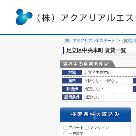
（株）アクアリアルエステート
>
(賃貸)
足立区中央本町 賃貸一覧
地域
足立区中央本町
賃料
下限なし～上限なし
駅徒歩
指定しない
設備条件
指定なし
アパート
マンション
一戸建て