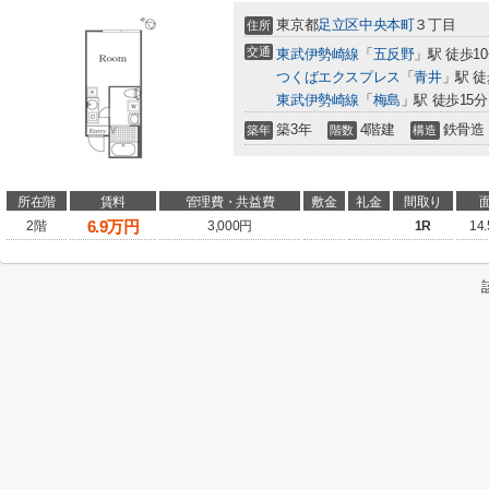
東京都
足立区
中央本町
３丁目
住所
交通
東武伊勢崎線
「
五反野
」駅 徒歩1
つくばエクスプレス
「
青井
」駅 徒
東武伊勢崎線
「
梅島
」駅 徒歩15分
築3年
4階建
鉄骨造
築年
階数
構造
所在階
賃料
管理費・共益費
敷金
礼金
間取り
6.9
万円
2階
3,000円
1R
14