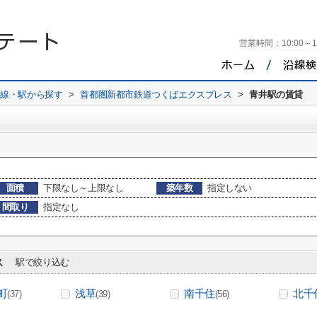
営業時間：
10:00～1
路線・駅から探す
>
首都圏新都市鉄道つくばエクスプレス
>
青井駅の賃貸
面積
下限なし～上限なし
築年数
指定しない
間取り
指定なし
ス
駅で絞り込む
町
浅草
南千住
北千
(37)
(39)
(56)