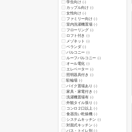
学生向け
(-)
カップル向け
(-)
女性向け
(-)
ファミリー向け
(-)
室内洗濯機置場
(-)
フローリング
(-)
ロフト付き
(-)
メゾネット
(-)
ベランダ
(-)
バルコニー
(-)
ルーフバルコニー
(-)
オール電化
(-)
エレベーター
(-)
照明器具付き
(-)
駐輪場
(-)
バイク置場あり
(-)
家具・家電付き
(-)
洗濯機置場有
(-)
外観タイル張り
(-)
コンロ２口以上
(-)
食器洗い乾燥機
(-)
システムキッチン
(-)
対面式キッチン
(-)
バス・トイレ別
(-)