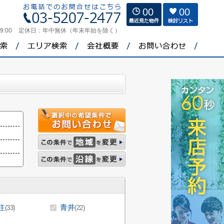
00
00
9:00
定休日：
年中無休（年末年始を除く）
住
青井
(33)
(22)