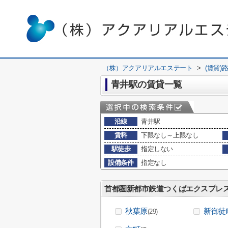
（株）アクアリアルエステート
>
(賃貸)
青井駅の賃貸一覧
沿線
青井駅
賃料
下限なし～上限なし
駅徒歩
指定しない
設備条件
指定なし
首都圏新都市鉄道つくばエクスプレ
秋葉原
新御徒
(29)