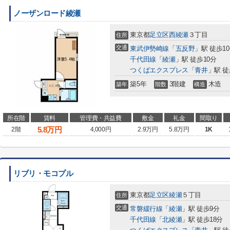
ノーザンロード綾瀬
東京都
足立区
西綾瀬
３丁目
住所
交通
東武伊勢崎線
「
五反野
」駅 徒歩1
千代田線
「
綾瀬
」駅 徒歩10分
つくばエクスプレス
「
青井
」駅 徒
築5年
3階建
木造
築年
階数
構造
所在階
賃料
管理費・共益費
敷金
礼金
間取り
5.8
万円
2階
4,000円
2.9万円
5.8万円
1K
リブリ・モコプル
東京都
足立区
綾瀬
５丁目
住所
交通
常磐緩行線
「
綾瀬
」駅 徒歩9分
千代田線
「
北綾瀬
」駅 徒歩18分