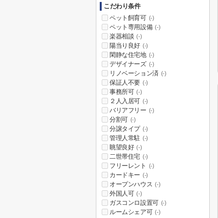
こだわり条件
ペット飼育可
(-)
ペット専用設備
(-)
楽器相談
(-)
陽当り良好
(-)
閑静な住宅地
(-)
デザイナーズ
(-)
リノベーション済
(-)
保証人不要
(-)
事務所可
(-)
２人入居可
(-)
バリアフリー
(-)
分割可
(-)
分譲タイプ
(-)
管理人常駐
(-)
眺望良好
(-)
二世帯住宅
(-)
フリーレント
(-)
カードキー
(-)
オープンハウス
(-)
外国人可
(-)
ガスコンロ設置可
(-)
ルームシェア可
(-)