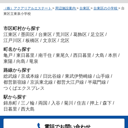
（株）アクアリアルエステート
>
周辺施設案内
>
台東区
>
台東区の小学校
>
台
東区立東泉小学校
市区町村から探す
江東区
/
墨田区
/
台東区
/
荒川区
/
葛飾区
/
足立区
/
江戸川区
/
板橋区
/
文京区
/
北区
町名から探す
亀戸
/
東日暮里
/
南千住
/
東尾久
/
西日暮里
/
大島
/
本所
/
東陽
/
向島
/
竜泉
路線から探す
総武線
/
京成本線
/
日比谷線
/
東武伊勢崎線
/
山手線
/
都営新宿線
/
京浜東北線
/
都営大江戸線
/
半蔵門線
/
つくばエクスプレス
駅から探す
錦糸町
/
三ノ輪
/
両国
/
入谷
/
菊川
/
住吉
/
押上
/
森下
/
日暮里
/
西大島
電話でお問い合わせ