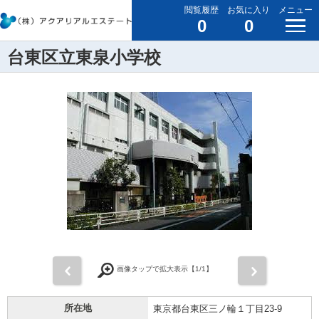
閲覧履歴
お気に入り
メニュー
0
0
台東区立東泉小学校
前
次
画像タップで拡大表示【
1
/1】
所在地
東京都台東区三ノ輪１丁目23-9