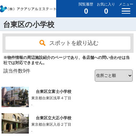
閲覧履歴
お気に入り
メニュー
0
0
台東区の小学校
スポットを絞り込む
※物件情報の周辺施設紹介のページであり、各店舗への問い合わせは当
社では対応できません。
該当件数
9
件
台東区立富士小学校
東京都台東区浅草４丁目
-
台東区立大正小学校
東京都台東区入谷２丁目
-