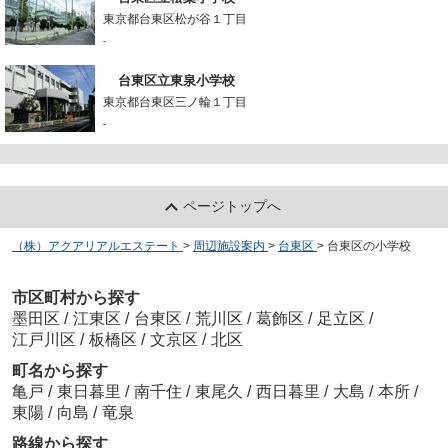
東京都台東区松が谷１丁目
-
台東区立東泉小学校
東京都台東区三ノ輪１丁目
-
ページトップへ
（株）アクアリアルエステート
>
周辺施設案内
>
台東区
>
台東区の小学校
市区町村から探す
墨田区
/
江東区
/
台東区
/
荒川区
/
葛飾区
/
足立区
/
江戸川区
/
板橋区
/
文京区
/
北区
町名から探す
亀戸
/
東日暮里
/
南千住
/
東尾久
/
西日暮里
/
大島
/
本所
/
東陽
/
向島
/
竜泉
路線から探す