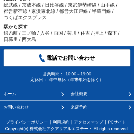
総武線
/
京成本線
/
日比谷線
/
東武伊勢崎線
/
山手線
/
都営新宿線
/
京浜東北線
/
都営大江戸線
/
半蔵門線
/
つくばエクスプレス
駅から探す
錦糸町
/
三ノ輪
/
入谷
/
両国
/
菊川
/
住吉
/
押上
/
森下
/
日暮里
/
西大島
電話でお問い合わせ
営業時間：
10:00～19:00
定休日：
年中無休（年末年始を除く）
ホーム
会社概要
お問い合わせ
来店予約
プライバシーポリシー
利用規約
アクセスマップ
PCサイト
Copyright(c) 株式会社アクアリアルエステート All rights reserved.