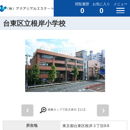
閲覧履歴
お気に入り
メニュー
0
0
台東区立根岸小学校
前
次
画像タップで拡大表示【
1
/1】
所在地
東京都台東区根岸３丁目9-8