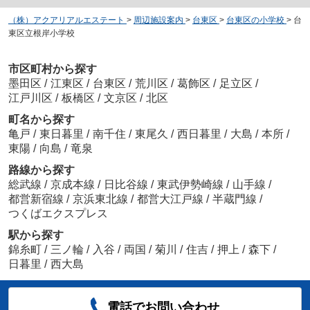
（株）アクアリアルエステート
>
周辺施設案内
>
台東区
>
台東区の小学校
>
台
東区立根岸小学校
市区町村から探す
墨田区
/
江東区
/
台東区
/
荒川区
/
葛飾区
/
足立区
/
江戸川区
/
板橋区
/
文京区
/
北区
町名から探す
亀戸
/
東日暮里
/
南千住
/
東尾久
/
西日暮里
/
大島
/
本所
/
東陽
/
向島
/
竜泉
路線から探す
総武線
/
京成本線
/
日比谷線
/
東武伊勢崎線
/
山手線
/
都営新宿線
/
京浜東北線
/
都営大江戸線
/
半蔵門線
/
つくばエクスプレス
駅から探す
錦糸町
/
三ノ輪
/
入谷
/
両国
/
菊川
/
住吉
/
押上
/
森下
/
日暮里
/
西大島
電話でお問い合わせ