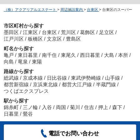
（株）アクアリアルエステート
>
周辺施設案内
>
台東区
>
台東区のスーパー
市区町村から探す
墨田区
/
江東区
/
台東区
/
荒川区
/
葛飾区
/
足立区
/
江戸川区
/
板橋区
/
文京区
/
豊島区
町名から探す
亀戸
/
東日暮里
/
南千住
/
東尾久
/
西日暮里
/
大島
/
本所
/
向島
/
竜泉
/
東陽
路線から探す
総武線
/
京成本線
/
日比谷線
/
東武伊勢崎線
/
山手線
/
都営新宿線
/
京浜東北線
/
都営大江戸線
/
半蔵門線
/
つくばエクスプレス
駅から探す
錦糸町
/
三ノ輪
/
入谷
/
両国
/
菊川
/
住吉
/
押上
/
森下
/
日暮里
/
鶯谷
電話でお問い合わせ