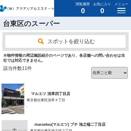
閲覧履歴
お気に入り
メニュー
0
0
台東区のスーパー
スポットを絞り込む
※物件情報の周辺施設紹介のページであり、各店舗への問い合わせは当
社では対応できません。
該当件数
11
件
マルエツ 浅草四丁目店
東京都台東区浅草４丁目
-
maruetsu(マルエツ) プチ 池之端二丁目店
東京都台東区池之端２丁目