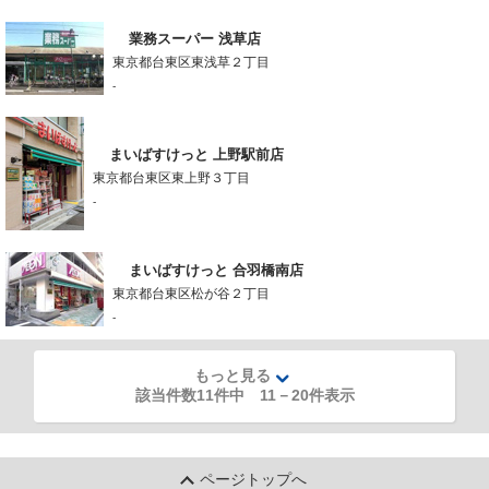
業務スーパー 浅草店
東京都台東区東浅草２丁目
-
まいばすけっと 上野駅前店
東京都台東区東上野３丁目
-
まいばすけっと 合羽橋南店
東京都台東区松が谷２丁目
-
もっと見る
該当件数11件中
11
－
20
件表示
ページトップへ