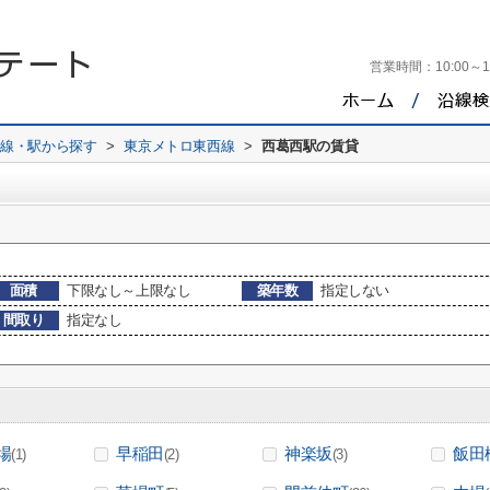
営業時間：
10:00～1
路線・駅から探す
>
東京メトロ東西線
>
西葛西駅の賃貸
面積
下限なし～上限なし
築年数
指定しない
間取り
指定なし
場
早稲田
神楽坂
飯田
(1)
(2)
(3)