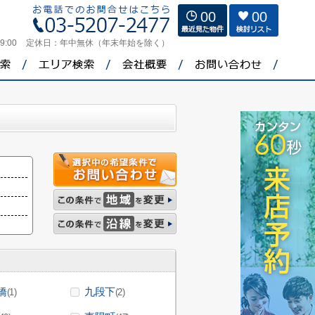
00
00
9:00
定休日：
年中無休（年末年始を除く）
橋
九段下
(1)
(2)