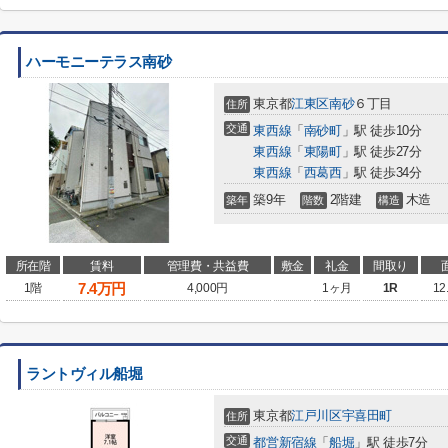
ハーモニーテラス南砂
東京都
江東区
南砂
６丁目
住所
交通
東西線
「
南砂町
」駅 徒歩10分
東西線
「
東陽町
」駅 徒歩27分
東西線
「
西葛西
」駅 徒歩34分
築9年
2階建
木造
築年
階数
構造
所在階
賃料
管理費・共益費
敷金
礼金
間取り
7.4
万円
1階
4,000円
1ヶ月
1R
12
ラントヴィル船堀
東京都
江戸川区
宇喜田町
住所
交通
都営新宿線
「
船堀
」駅 徒歩7分