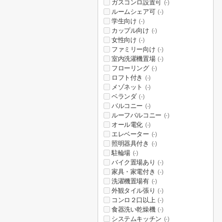
ガスコンロ設置可
(-)
ルームシェア可
(-)
学生向け
(-)
カップル向け
(-)
女性向け
(-)
ファミリー向け
(-)
室内洗濯機置場
(-)
フローリング
(-)
ロフト付き
(-)
メゾネット
(-)
ベランダ
(-)
バルコニー
(-)
ルーフバルコニー
(-)
オール電化
(-)
エレベーター
(-)
照明器具付き
(-)
駐輪場
(-)
バイク置場あり
(-)
家具・家電付き
(-)
洗濯機置場有
(-)
外観タイル張り
(-)
コンロ２口以上
(-)
食器洗い乾燥機
(-)
システムキッチン
(-)