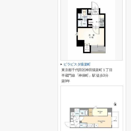
ビラビスタ猿楽町
東京都千代田区神田猿楽町１丁目
半蔵門線「神保町」駅 徒歩3分
築9年