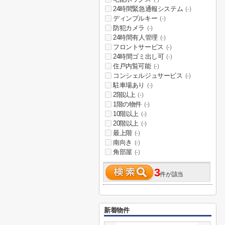
24時間緊急通報システム
(-)
ディンプルキー
(-)
防犯カメラ
(-)
24時間有人管理
(-)
フロントサービス
(-)
24時間ゴミ出し可
(-)
住戸内覧可能
(-)
コンシェルジュサービス
(-)
駐車場あり
(-)
2階以上
(-)
1階の物件
(-)
10階以上
(-)
20階以上
(-)
最上階
(-)
南向き
(-)
角部屋
(-)
3
件が該当
新着物件