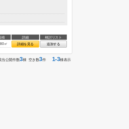
面積
詳細
検討リスト
.80㎡
詳細を見る
追加する
3
3
1-3
該当公開件数
棟 空き数
件
棟表示