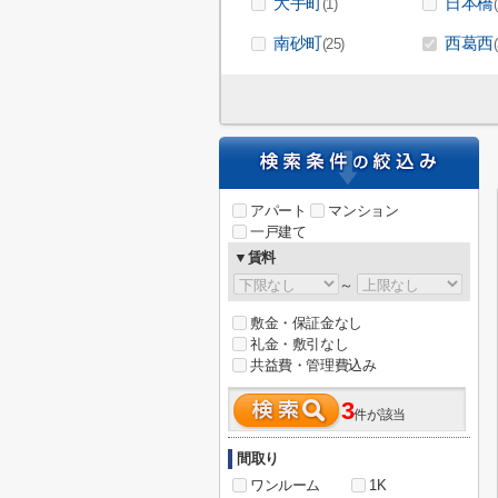
大手町
日本橋
(1)
南砂町
西葛西
(25)
アパート
マンション
一戸建て
▼賃料
～
敷金・保証金なし
礼金・敷引なし
共益費・管理費込み
3
件が該当
間取り
ワンルーム
1K