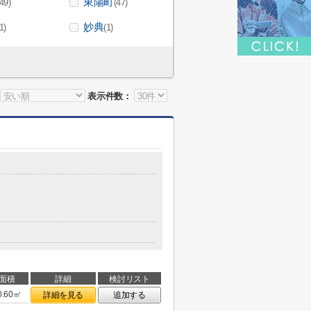
東陽町
(49)
(47)
妙典
1)
(1)
表示件数：
面積
詳細
検討リスト
0.60㎡
詳細を見る
追加する