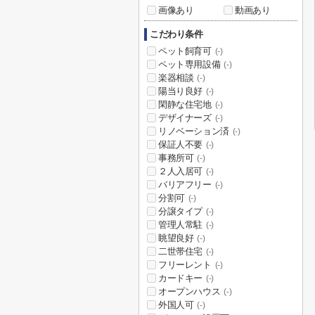
画像あり
動画あり
こだわり条件
ペット飼育可
(-)
ペット専用設備
(-)
楽器相談
(-)
陽当り良好
(-)
閑静な住宅地
(-)
デザイナーズ
(-)
リノベーション済
(-)
保証人不要
(-)
事務所可
(-)
２人入居可
(-)
バリアフリー
(-)
分割可
(-)
分譲タイプ
(-)
管理人常駐
(-)
眺望良好
(-)
二世帯住宅
(-)
フリーレント
(-)
カードキー
(-)
オープンハウス
(-)
外国人可
(-)