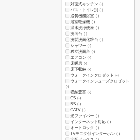
対面式キッチン
(-)
バス・トイレ別
(-)
追焚機能浴室
(-)
浴室乾燥機
(-)
温水洗浄便座
(-)
洗面台
(-)
洗髪洗面化粧台
(-)
シャワー
(-)
独立洗面台
(-)
エアコン
(-)
床暖房
(-)
床下収納
(-)
ウォークインクロゼット
(-)
ウォークインシューズクロゼット
(-)
収納豊富
(-)
CS
(-)
BS
(-)
CATV
(-)
光ファイバー
(-)
インターネット対応
(-)
オートロック
(-)
TVモニタ付インターホン
(-)
宅配ボックス
(-)