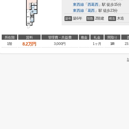
東西線
「
西葛西
」駅 徒歩15分
東西線
「
葛西
」駅 徒歩23分
築6年
2階建
木造
築年
階数
構造
所在階
賃料
管理費・共益費
敷金
礼金
間取り
8.2
万円
1階
3,000円
1ヶ月
1R
23