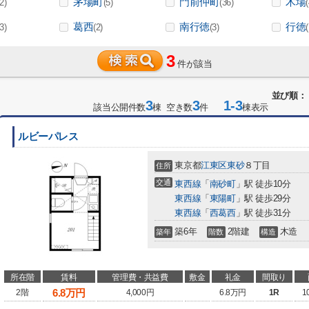
茅場町
門前仲町
木場
(2)
(5)
(36)
葛西
南行徳
行徳
(3)
(2)
(3)
(
3
件が該当
並び順：
3
3
1-3
該当公開件数
棟 空き数
件
棟表示
ルビーパレス
東京都
江東区
東砂
８丁目
住所
交通
東西線
「
南砂町
」駅 徒歩10分
東西線
「
東陽町
」駅 徒歩29分
東西線
「
西葛西
」駅 徒歩31分
築6年
2階建
木造
築年
階数
構造
所在階
賃料
管理費・共益費
敷金
礼金
間取り
6.8
万円
2階
4,000円
6.8万円
1R
1