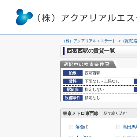
（株）アクアリアルエステート
>
(賃貸)
西葛西駅の賃貸一覧
沿線
西葛西駅
賃料
下限なし～上限なし
駅徒歩
指定しない
設備条件
指定なし
東京メトロ東西線
駅で絞り込む
落合
高田馬
(1)