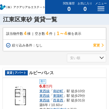
閲覧履歴
お気に入り
メニュー
0
0
江東区東砂 賃貸一覧
4
4
1～4
該当物件数
棟
空き数
件
棟を表示
変更
絞り込み条件：
なし
ルビーパレス
賃貸 | アパート
敷0
6.8
万円
東西線
「
南砂町
」駅 徒歩10分
東西線
「
東陽町
」駅 徒歩29分
東西線
「
西葛西
」駅 徒歩31分
築6年 / 10.60㎡