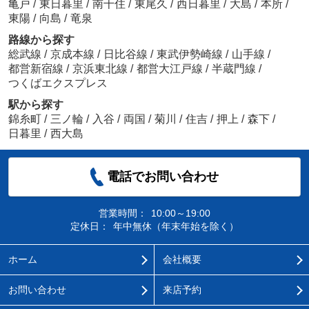
亀戸
/
東日暮里
/
南千住
/
東尾久
/
西日暮里
/
大島
/
本所
/
東陽
/
向島
/
竜泉
路線から探す
総武線
/
京成本線
/
日比谷線
/
東武伊勢崎線
/
山手線
/
都営新宿線
/
京浜東北線
/
都営大江戸線
/
半蔵門線
/
つくばエクスプレス
駅から探す
錦糸町
/
三ノ輪
/
入谷
/
両国
/
菊川
/
住吉
/
押上
/
森下
/
日暮里
/
西大島
電話でお問い合わせ
営業時間：
10:00～19:00
定休日：
年中無休（年末年始を除く）
ホーム
会社概要
お問い合わせ
来店予約