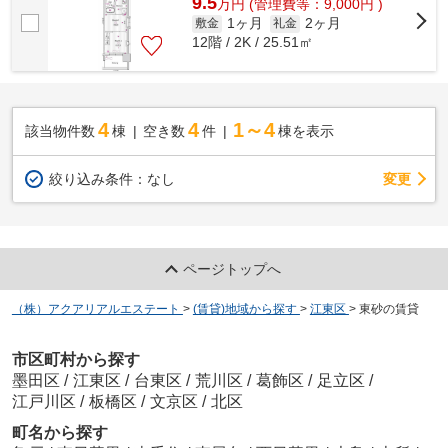
9.5
万
円
(管理費等：9,000円 )
1ヶ月
2ヶ月
敷金
礼金
12階 / 2K / 25.51㎡
4
4
1～4
該当物件数
棟
空き数
件
棟を表示
変更
絞り込み条件：
なし
ページトップへ
（株）アクアリアルエステート
>
(賃貸)地域から探す
>
江東区
>
東砂の賃貸
市区町村から探す
墨田区
/
江東区
/
台東区
/
荒川区
/
葛飾区
/
足立区
/
江戸川区
/
板橋区
/
文京区
/
北区
町名から探す