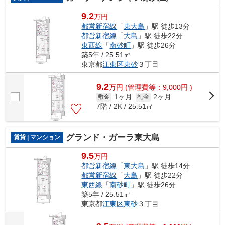
9.2
万円
都営新宿線
「
東大島
」駅 徒歩13分
都営新宿線
「
大島
」駅 徒歩22分
東西線
「
南砂町
」駅 徒歩26分
築5年 / 25.51㎡
東京都
江東区
東砂
３丁目
9.2
万
円
(管理費等：9,000円 )
1ヶ月
2ヶ月
敷金
礼金
7階 / 2K / 25.51㎡
グランド・ガーラ東大島
賃貸 | マンション
9.5
万円
都営新宿線
「
東大島
」駅 徒歩14分
都営新宿線
「
大島
」駅 徒歩22分
東西線
「
南砂町
」駅 徒歩26分
築5年 / 25.51㎡
東京都
江東区
東砂
３丁目