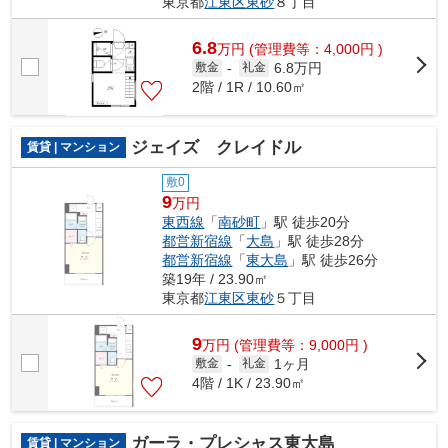
東京都
江東区
東砂
８丁目
6.8
万
円
(管理費等：4,000円 )
6.8万円
敷金
-
礼金
2階 / 1R / 10.60㎡
ジェイズ クレイドル
賃貸 | マンション
敷0
9
万円
東西線
「
南砂町
」駅 徒歩20分
都営新宿線
「
大島
」駅 徒歩28分
都営新宿線
「
東大島
」駅 徒歩26分
築19年 / 23.90㎡
東京都
江東区
東砂
５丁目
9
万
円
(管理費等：9,000円 )
1ヶ月
敷金
-
礼金
4階 / 1K / 23.90㎡
ガーラ・プレシャス東大島
賃貸 | マンション