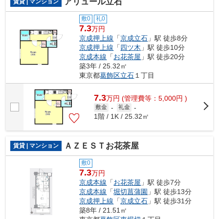
アリュール立石
賃貸 | マンション
敷0
礼0
7.3
万円
京成押上線
「
京成立石
」駅 徒歩8分
京成押上線
「
四ツ木
」駅 徒歩10分
京成本線
「
お花茶屋
」駅 徒歩20分
築3年 / 25.32㎡
東京都
葛飾区
立石
１丁目
7.3
万
円
(管理費等：5,000円 )
敷金
-
礼金
-
1階 / 1K / 25.32㎡
ＡＺＥＳＴお花茶屋
賃貸 | マンション
敷0
7.3
万円
京成本線
「
お花茶屋
」駅 徒歩7分
京成本線
「
堀切菖蒲園
」駅 徒歩13分
京成押上線
「
京成立石
」駅 徒歩31分
築8年 / 21.51㎡