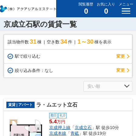
閲覧履歴
お気に入り
メニュー
0
0
京成立石駅の賃貸一覧
31
34
1～30
該当物件数
棟
空き数
件
棟を表示
駅で絞り込む
変更
変更
絞り込み条件：
なし
ラ・ムエット立石
賃貸 | アパート
敷0
礼0
5.4
万円
京成押上線
「
京成立石
」駅 徒歩10分
京成本線
「
青砥
」駅 徒歩19分