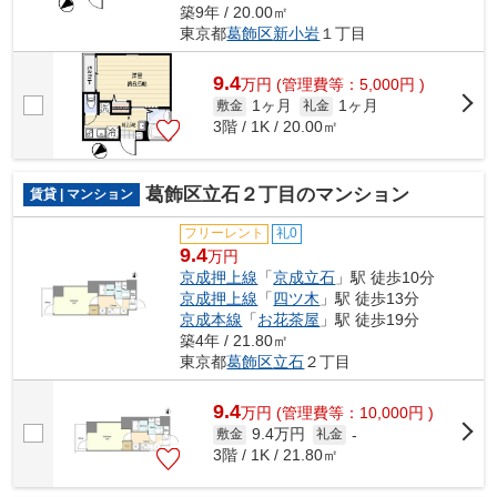
築9年 / 20.00㎡
東京都
葛飾区
新小岩
１丁目
9.4
万
円
(管理費等：5,000円 )
1ヶ月
1ヶ月
敷金
礼金
3階 / 1K / 20.00㎡
葛飾区立石２丁目のマンション
賃貸 | マンション
フリーレント
礼0
9.4
万円
京成押上線
「
京成立石
」駅 徒歩10分
京成押上線
「
四ツ木
」駅 徒歩13分
京成本線
「
お花茶屋
」駅 徒歩19分
築4年 / 21.80㎡
東京都
葛飾区
立石
２丁目
9.4
万
円
(管理費等：10,000円 )
9.4万円
敷金
礼金
-
3階 / 1K / 21.80㎡