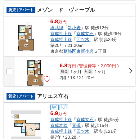
メゾン ド ヴィーブル
賃貸 | アパート
6.8
万円
総武線
「
新小岩
」駅 徒歩12分
京成押上線
「
京成立石
」駅 徒歩26分
京成押上線
「
四ツ木
」駅 徒歩28分
築25年 / 21.20㎡
東京都
葛飾区
東新小岩
５丁目
6.8
万
円
(管理費等：2,000円 )
1ヶ月
1ヶ月
敷金
礼金
2階 / 1K / 21.20㎡
アリエス立石
賃貸 | アパート
敷0
礼0
6.9
万円
京成押上線
「
京成立石
」駅 徒歩5分
京成本線
「
青砥
」駅 徒歩15分
京成押上線
「
四ツ木
」駅 徒歩21分
築7年 / 20.28㎡