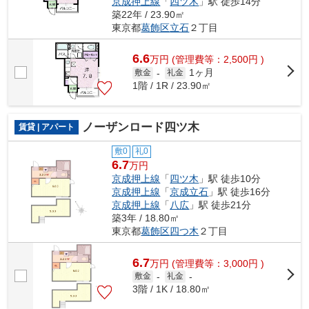
京成押上線
「
四ツ木
」駅 徒歩14分
築22年 / 23.90㎡
東京都
葛飾区
立石
２丁目
6.6
万
円
(管理費等：2,500円 )
1ヶ月
敷金
-
礼金
1階 / 1R / 23.90㎡
ノーザンロード四ツ木
賃貸 | アパート
敷0
礼0
6.7
万円
京成押上線
「
四ツ木
」駅 徒歩10分
京成押上線
「
京成立石
」駅 徒歩16分
京成押上線
「
八広
」駅 徒歩21分
築3年 / 18.80㎡
東京都
葛飾区
四つ木
２丁目
6.7
万
円
(管理費等：3,000円 )
敷金
-
礼金
-
3階 / 1K / 18.80㎡