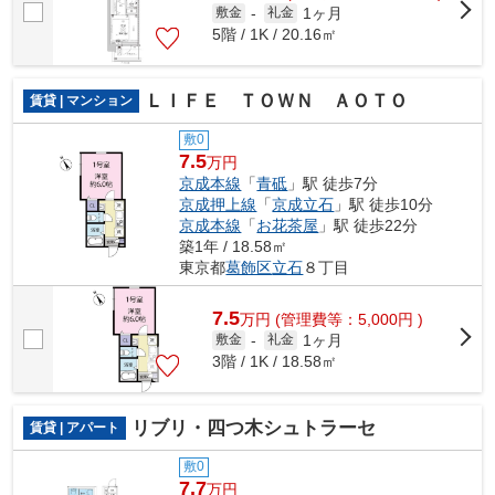
1ヶ月
敷金
-
礼金
5階 / 1K / 20.16㎡
ＬＩＦＥ ＴＯＷＮ ＡＯＴＯ
賃貸 | マンション
敷0
7.5
万円
京成本線
「
青砥
」駅 徒歩7分
京成押上線
「
京成立石
」駅 徒歩10分
京成本線
「
お花茶屋
」駅 徒歩22分
築1年 / 18.58㎡
東京都
葛飾区
立石
８丁目
7.5
万
円
(管理費等：5,000円 )
1ヶ月
敷金
-
礼金
3階 / 1K / 18.58㎡
リブリ・四つ木シュトラーセ
賃貸 | アパート
敷0
7.7
万円