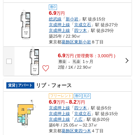
敷0
6.9
万円
総武線
「
新小岩
」駅 徒歩15分
京成押上線
「
京成立石
」駅 徒歩27分
京成押上線
「
四ツ木
」駅 徒歩29分
築25年 / 22.90㎡
東京都
葛飾区
東新小岩
８丁目
6.9
万
円
(管理費等：3,000円 )
1ヶ月
敷金
-
礼金
2階 / 1K / 22.90㎡
リブ・フォース
賃貸 | アパート
フリーレント
敷0
礼0
6.9
8.2
万円～
万円
京成押上線
「
四ツ木
」駅 徒歩5分
京成押上線
「
京成立石
」駅 徒歩15分
京成押上線
「
八広
」駅 徒歩20分
築6年 / 25.05㎡～32.37㎡
東京都
葛飾区
東四つ木
４丁目