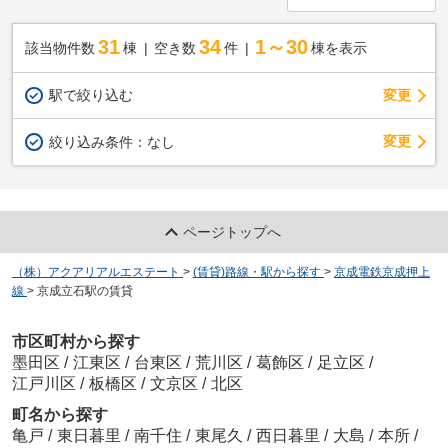
31
34
1～30
該当物件数
棟
空き数
件
棟を表示
駅で絞り込む
変更
変更
絞り込み条件：
なし
ページトップへ
（株）アクアリアルエステート
>
(賃貸)路線・駅から探す
>
京成電鉄京成押上
線
>
京成立石駅の賃貸
市区町村から探す
墨田区
/
江東区
/
台東区
/
荒川区
/
葛飾区
/
足立区
/
江戸川区
/
板橋区
/
文京区
/
北区
町名から探す
亀戸
/
東日暮里
/
南千住
/
東尾久
/
西日暮里
/
大島
/
本所
/