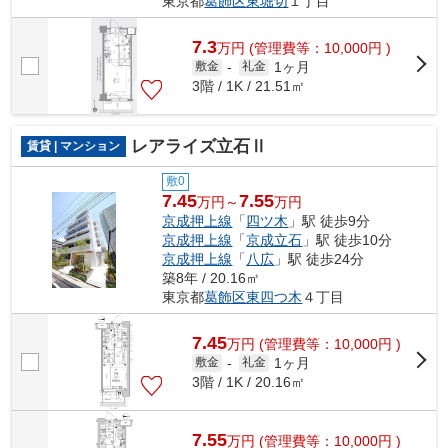
東京都
葛飾区
東堀切
１丁目
7.3
万
円
(管理費等：10,000円 )
1ヶ月
敷金
-
礼金
3階 / 1K / 21.51㎡
レアライズ立石Ⅱ
賃貸 | マンション
敷0
7.45
7.55
万円～
万円
京成押上線
「
四ツ木
」駅 徒歩9分
京成押上線
「
京成立石
」駅 徒歩10分
京成押上線
「
八広
」駅 徒歩24分
築8年 / 20.16㎡
東京都
葛飾区
東四つ木
４丁目
7.45
万
円
(管理費等：10,000円 )
1ヶ月
敷金
-
礼金
3階 / 1K / 20.16㎡
7.55
万
円
(管理費等：10,000円 )