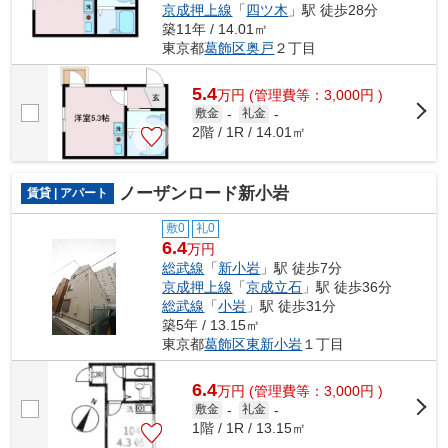
京成押上線
「
四ツ木
」駅 徒歩28分
築11年 / 14.01㎡
東京都
葛飾区
奥戸
２丁目
5.4
万
円
(管理費等：3,000円 )
敷金
-
礼金
-
2階 / 1R / 14.01㎡
ノーザンロード新小岩
賃貸 | アパート
敷0
礼0
6.4
万円
総武線
「
新小岩
」駅 徒歩7分
京成押上線
「
京成立石
」駅 徒歩36分
総武線
「
小岩
」駅 徒歩31分
築5年 / 13.15㎡
東京都
葛飾区
東新小岩
１丁目
6.4
万
円
(管理費等：3,000円 )
敷金
-
礼金
-
1階 / 1R / 13.15㎡