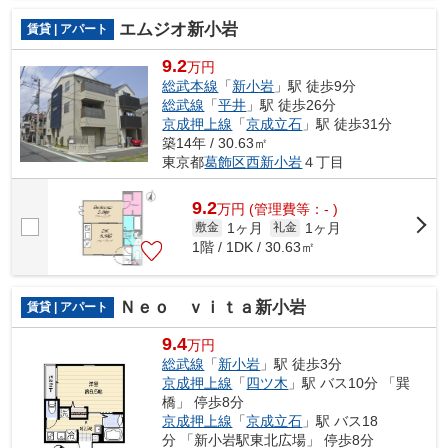
エムジオ新小岩
賃貸 | アパート
9.2
万円
総武本線
「
新小岩
」駅 徒歩9分
総武線
「
平井
」駅 徒歩26分
京成押上線
「
京成立石
」駅 徒歩31分
築14年 / 30.63㎡
東京都
葛飾区
西新小岩
４丁目
9.2
万
円
(管理費等：- )
1ヶ月
1ヶ月
敷金
礼金
1階 / 1DK / 30.63㎡
Ｎｅｏ ｖｉｔａ新小岩
賃貸 | アパート
9.4
万円
総武線
「
新小岩
」駅 徒歩3分
京成押上線
「
四ツ木
」駅 バス10分 「巽
橋」 停歩8分
京成押上線
「
京成立石
」駅 バス18
分 「新小岩駅東北広場」 停歩8分