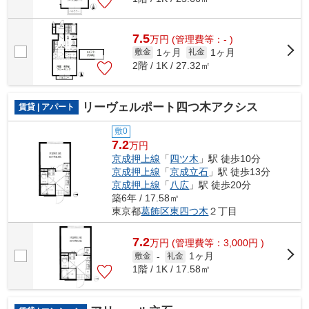
7.5
万
円
(管理費等：- )
1ヶ月
1ヶ月
敷金
礼金
2階 / 1K / 27.32㎡
リーヴェルポート四つ木アクシス
賃貸 | アパート
敷0
7.2
万円
京成押上線
「
四ツ木
」駅 徒歩10分
京成押上線
「
京成立石
」駅 徒歩13分
京成押上線
「
八広
」駅 徒歩20分
築6年 / 17.58㎡
東京都
葛飾区
東四つ木
２丁目
7.2
万
円
(管理費等：3,000円 )
1ヶ月
敷金
-
礼金
1階 / 1K / 17.58㎡