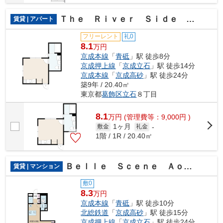
Ｔｈｅ Ｒｉｖｅｒ Ｓｉｄｅ ＡＯＴＯ
賃貸 | アパート
フリーレント
礼0
8.1
万円
京成本線
「
青砥
」駅 徒歩8分
京成押上線
「
京成立石
」駅 徒歩14分
京成本線
「
京成高砂
」駅 徒歩24分
築9年 / 20.40㎡
東京都
葛飾区
立石
８丁目
8.1
万
円
(管理費等：9,000円 )
1ヶ月
敷金
礼金
-
1階 / 1R / 20.40㎡
Ｂｅｌｌｅ Ｓｃｅｎｅ Ａｏｔｏ
賃貸 | マンション
敷0
8.3
万円
京成本線
「
青砥
」駅 徒歩10分
北総鉄道
「
京成高砂
」駅 徒歩15分
京成押上線
「
京成立石
」駅 徒歩24分