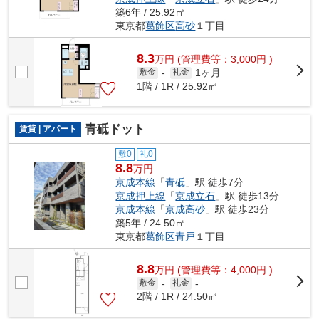
築6年 / 25.92㎡
東京都
葛飾区
高砂
１丁目
8.3
万
円
(管理費等：3,000円 )
1ヶ月
敷金
-
礼金
1階 / 1R / 25.92㎡
青砥ドット
賃貸 | アパート
敷0
礼0
8.8
万円
京成本線
「
青砥
」駅 徒歩7分
京成押上線
「
京成立石
」駅 徒歩13分
京成本線
「
京成高砂
」駅 徒歩23分
築5年 / 24.50㎡
東京都
葛飾区
青戸
１丁目
8.8
万
円
(管理費等：4,000円 )
敷金
-
礼金
-
2階 / 1R / 24.50㎡