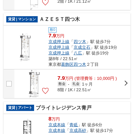
2階 / 1K / 21.12㎡
ＡＺＥＳＴ四つ木
賃貸 | マンション
敷0
7.9
万円
京成押上線
「
四ツ木
」駅 徒歩7分
京成押上線
「
京成立石
」駅 徒歩19分
京成押上線
「
八広
」駅 徒歩19分
築8年 / 22.51㎡
東京都
葛飾区
四つ木
２丁目
7.9
万
円
(管理費等：10,000円 )
1ヶ月
敷金
-
礼金
8階 / 1K / 22.51㎡
ブライトレジデンス青戸
賃貸 | アパート
8
万円
京成本線
「
青砥
」駅 徒歩6分
京成本線
「
京成高砂
」駅 徒歩17分