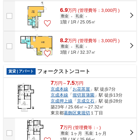
6.9
万
円
(管理費等：3,000円 )
敷金
-
礼金
-
1階 / 1R / 25.05㎡
8.2
万
円
(管理費等：3,000円 )
敷金
-
礼金
-
3階 / 1R / 32.37㎡
フォークストンコート
賃貸 | アパート
7
7.5
万円～
万円
京成本線
「
お花茶屋
」駅 徒歩7分
京成本線
「
堀切菖蒲園
」駅 徒歩13分
京成押上線
「
京成立石
」駅 徒歩28分
築23年 / 25.66㎡～27.32㎡
東京都
葛飾区
東堀切
１丁目
7
万
円
(管理費等：- )
1ヶ月
1ヶ月
敷金
礼金
1階 / 1K / 25.66㎡