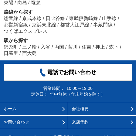
東陽
/
向島
/
竜泉
路線から探す
総武線
/
京成本線
/
日比谷線
/
東武伊勢崎線
/
山手線
/
都営新宿線
/
京浜東北線
/
都営大江戸線
/
半蔵門線
/
つくばエクスプレス
駅から探す
錦糸町
/
三ノ輪
/
入谷
/
両国
/
菊川
/
住吉
/
押上
/
森下
/
日暮里
/
西大島
電話でお問い合わせ
営業時間：
10:00～19:00
定休日：
年中無休（年末年始を除く）
ホーム
会社概要
お問い合わせ
来店予約