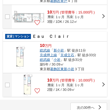
東京都
葛飾区
青戸
４丁目
10
万
円
(管理費等：15,000円 )
1ヶ月
1ヶ月
敷金
礼金
3階 / 1DK / 26.12㎡
Ｅａｕ Ｃｌａｉｒ
賃貸 | マンション
10
万円
総武線
「
新小岩
」駅 徒歩11分
京成押上線
「
京成立石
」駅 徒歩33分
総武線
「
小岩
」駅 徒歩31分
築5年 / 30.09㎡
東京都
葛飾区
東新小岩
３丁目
10
万
円
(管理費等：10,000円 )
1ヶ月
1ヶ月
敷金
礼金
2階 / 1K / 30.09㎡
次の30件へ