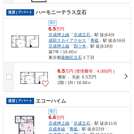
ハーモニーテラス立石
賃貸 | アパート
敷0
6.5
万円
京成押上線
「
京成立石
」駅 徒歩4分
成田スカイアクセス
「
青砥
」駅 徒歩16分
京成押上線
「
四ツ木
」駅 徒歩18分
築7年 / 16.60㎡
東京都
葛飾区
立石
３丁目
6.5
万
円
(管理費等：4,000円 )
6.5万円
敷金
-
礼金
2階 / 1R / 16.60㎡
エコーハイム
賃貸 | アパート
敷0
6.6
万円
京成押上線
「
京成立石
」駅 徒歩11分
京成本線
「
青砥
」駅 徒歩22分