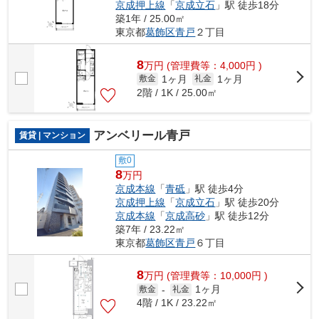
京成押上線
「
京成立石
」駅 徒歩18分
築1年 / 25.00㎡
東京都
葛飾区
青戸
２丁目
8
万
円
(管理費等：4,000円 )
1ヶ月
1ヶ月
敷金
礼金
2階 / 1K / 25.00㎡
アンベリール青戸
賃貸 | マンション
敷0
8
万円
京成本線
「
青砥
」駅 徒歩4分
京成押上線
「
京成立石
」駅 徒歩20分
京成本線
「
京成高砂
」駅 徒歩12分
築7年 / 23.22㎡
東京都
葛飾区
青戸
６丁目
8
万
円
(管理費等：10,000円 )
1ヶ月
敷金
-
礼金
4階 / 1K / 23.22㎡