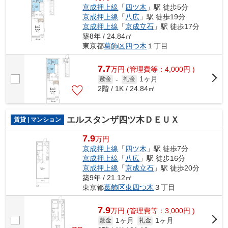
京成押上線
「
四ツ木
」駅 徒歩5分
京成押上線
「
八広
」駅 徒歩19分
京成押上線
「
京成立石
」駅 徒歩17分
築8年 / 24.84㎡
東京都
葛飾区
四つ木
１丁目
7.7
万
円
(管理費等：4,000円 )
1ヶ月
敷金
-
礼金
2階 / 1K / 24.84㎡
エルスタンザ四ツ木ＤＥＵＸ
賃貸 | マンション
7.9
万円
京成押上線
「
四ツ木
」駅 徒歩7分
京成押上線
「
八広
」駅 徒歩16分
京成押上線
「
京成立石
」駅 徒歩20分
築9年 / 21.12㎡
東京都
葛飾区
東四つ木
３丁目
7.9
万
円
(管理費等：3,000円 )
1ヶ月
1ヶ月
敷金
礼金