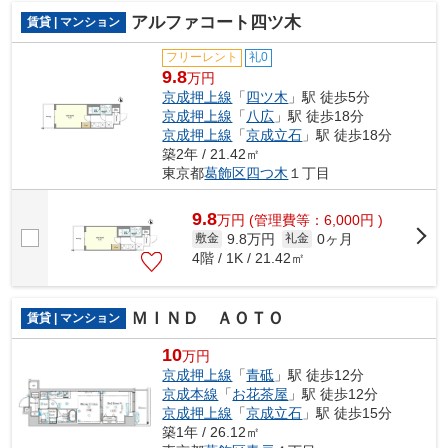
アルファコート四ツ木
賃貸 | マンション
フリーレント
礼0
9.8
万円
京成押上線
「
四ツ木
」駅 徒歩5分
京成押上線
「
八広
」駅 徒歩18分
京成押上線
「
京成立石
」駅 徒歩18分
築2年 / 21.42㎡
東京都
葛飾区
四つ木
１丁目
9.8
万
円
(管理費等：6,000円 )
9.8万円
0ヶ月
敷金
礼金
4階 / 1K / 21.42㎡
ＭＩＮＤ ＡＯＴＯ
賃貸 | マンション
10
万円
京成押上線
「
青砥
」駅 徒歩12分
京成本線
「
お花茶屋
」駅 徒歩12分
京成押上線
「
京成立石
」駅 徒歩15分
築1年 / 26.12㎡