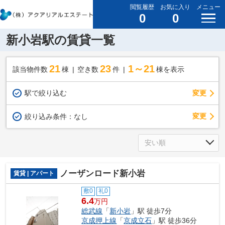
閲覧履歴
お気に入り
メニュー
0
0
新小岩駅の賃貸一覧
21
23
1～21
該当物件数
棟
空き数
件
棟を表示
駅で絞り込む
変更
変更
絞り込み条件：
なし
ノーザンロード新小岩
賃貸 | アパート
敷0
礼0
6.4
万円
総武線
「
新小岩
」駅 徒歩7分
京成押上線
「
京成立石
」駅 徒歩36分