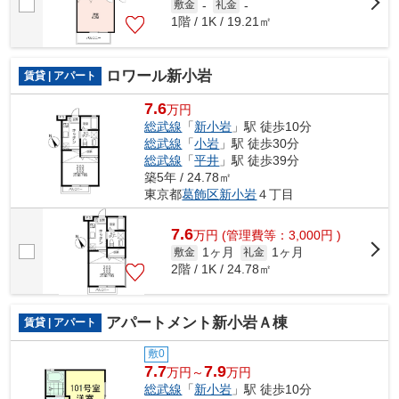
敷金
-
礼金
-
1階 / 1K / 19.21㎡
ロワール新小岩
賃貸 | アパート
7.6
万円
総武線
「
新小岩
」駅 徒歩10分
総武線
「
小岩
」駅 徒歩30分
総武線
「
平井
」駅 徒歩39分
築5年 / 24.78㎡
東京都
葛飾区
新小岩
４丁目
7.6
万
円
(管理費等：3,000円 )
1ヶ月
1ヶ月
敷金
礼金
2階 / 1K / 24.78㎡
アパートメント新小岩Ａ棟
賃貸 | アパート
敷0
7.7
7.9
万円～
万円
総武線
「
新小岩
」駅 徒歩10分