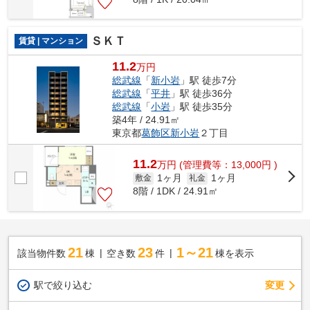
ＳＫＴ
賃貸 | マンション
11.2
万円
総武線
「
新小岩
」駅 徒歩7分
総武線
「
平井
」駅 徒歩36分
総武線
「
小岩
」駅 徒歩35分
築4年 / 24.91㎡
東京都
葛飾区
新小岩
２丁目
11.2
万
円
(管理費等：13,000円 )
1ヶ月
1ヶ月
敷金
礼金
8階 / 1DK / 24.91㎡
21
23
1～21
該当物件数
棟
空き数
件
棟を表示
駅で絞り込む
変更