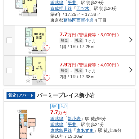
総武線
「
平井
」駅 徒歩29分
京成押上線
「
四ツ木
」駅 徒歩30分
築9年 / 17.25㎡～17.38㎡
東京都
葛飾区
西新小岩
４丁目
7.7
万
円
(管理費等：3,000円 )
1ヶ月
敷金
-
礼金
1階 / 1R / 17.25㎡
7.9
万
円
(管理費等：4,000円 )
1ヶ月
敷金
-
礼金
2階 / 1R / 17.38㎡
バーミープレイス新小岩
賃貸 | アパート
敷0
礼0
7.7
万円
総武線
「
新小岩
」駅 徒歩6分
総武線
「
平井
」駅 徒歩24分
東武亀戸線
「
東あずま
」駅 徒歩36分
築10年 / 19.30㎡