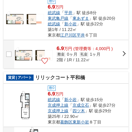
敷0
6.9
万円
総武線
「
平井
」駅 徒歩8分
東武亀戸線
「
東あずま
」駅 徒歩20分
総武線
「
新小岩
」駅 徒歩22分
築1年 / 11.22㎡
東京都
江戸川区
平井
６丁目
6.9
万
円
(管理費等：4,000円 )
0ヶ月
1ヶ月
敷金
礼金
2階 / 1R / 11.22㎡
リリックコート平和橋
賃貸 | アパート
敷0
6.9
万円
総武線
「
新小岩
」駅 徒歩15分
京成押上線
「
京成立石
」駅 徒歩27分
京成押上線
「
四ツ木
」駅 徒歩29分
築25年 / 22.90㎡
東京都
葛飾区
東新小岩
８丁目