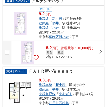
アルテシモパッソ
賃貸 | マンション
敷0
礼0
8.2
万円
総武線
「
新小岩
」駅 徒歩5分
総武線
「
平井
」駅 徒歩42分
総武線
「
小岩
」駅 徒歩36分
築19年 / 22.81㎡
東京都
葛飾区
新小岩
２丁目
8.2
万
円
(管理費等：10,000円 )
敷金
-
礼金
-
2階 / 1K / 22.81㎡
ＦＡＩＲ新小岩ｅａｓｔ
賃貸 | アパート
8.3
万円
総武本線
「
新小岩
」駅 徒歩9分
総武線
「
平井
」駅 徒歩31分
東武亀戸線
「
東あずま
」駅 徒歩41分
築10年 / 29.81㎡
東京都
江戸川区
松島
３丁目