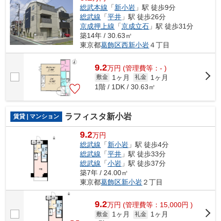
総武本線
「
新小岩
」駅 徒歩9分
総武線
「
平井
」駅 徒歩26分
京成押上線
「
京成立石
」駅 徒歩31分
築14年 / 30.63㎡
東京都
葛飾区
西新小岩
４丁目
9.2
万
円
(管理費等：- )
1ヶ月
1ヶ月
敷金
礼金
1階 / 1DK / 30.63㎡
ラフィスタ新小岩
賃貸 | マンション
9.2
万円
総武線
「
新小岩
」駅 徒歩4分
総武線
「
平井
」駅 徒歩33分
総武線
「
小岩
」駅 徒歩37分
築7年 / 24.00㎡
東京都
葛飾区
新小岩
２丁目
9.2
万
円
(管理費等：15,000円 )
1ヶ月
1ヶ月
敷金
礼金