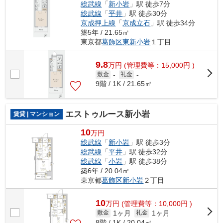
総武線
「
新小岩
」駅 徒歩7分
総武線
「
平井
」駅 徒歩30分
京成押上線
「
京成立石
」駅 徒歩34分
築5年 / 21.65㎡
東京都
葛飾区
東新小岩
１丁目
9.8
万
円
(管理費等：15,000円 )
敷金
-
礼金
-
9階 / 1K / 21.65㎡
エストゥルース新小岩
賃貸 | マンション
10
万円
総武線
「
新小岩
」駅 徒歩3分
総武線
「
平井
」駅 徒歩32分
総武線
「
小岩
」駅 徒歩38分
築6年 / 20.04㎡
東京都
葛飾区
新小岩
２丁目
10
万
円
(管理費等：10,000円 )
1ヶ月
1ヶ月
敷金
礼金
8階 / 1K / 20.04㎡