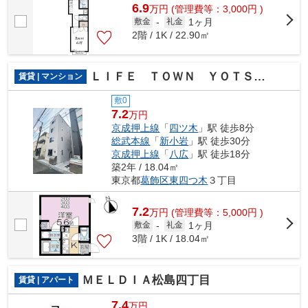
6.9
万
円
(管理費等：3,000円 )
1ヶ月
敷金
-
礼金
2階 / 1K / 22.90㎡
ＬＩＦＥ ＴＯＷＮ ＹＯＴＳＵＧＩ
賃貸 | マンション
敷0
7.2
万円
京成押上線
「
四ツ木
」駅 徒歩8分
総武本線
「
新小岩
」駅 徒歩30分
京成押上線
「
八広
」駅 徒歩18分
築2年 / 18.04㎡
東京都
葛飾区
東四つ木
３丁目
7.2
万
円
(管理費等：5,000円 )
1ヶ月
敷金
-
礼金
3階 / 1K / 18.04㎡
ＭＥＬＤＩＡ松島四丁目
賃貸 | アパート
7.4
万円