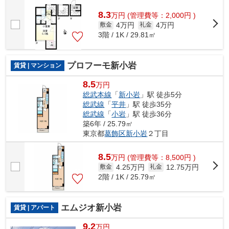
8.3
万
円
(管理費等：2,000円 )
4万円
4万円
敷金
礼金
3階 / 1K / 29.81㎡
プロフーモ新小岩
賃貸 | マンション
8.5
万円
総武本線
「
新小岩
」駅 徒歩5分
総武線
「
平井
」駅 徒歩35分
総武線
「
小岩
」駅 徒歩36分
築6年 / 25.79㎡
東京都
葛飾区
新小岩
２丁目
8.5
万
円
(管理費等：8,500円 )
4.25万円
12.75万円
敷金
礼金
2階 / 1K / 25.79㎡
エムジオ新小岩
賃貸 | アパート
9.2
万円