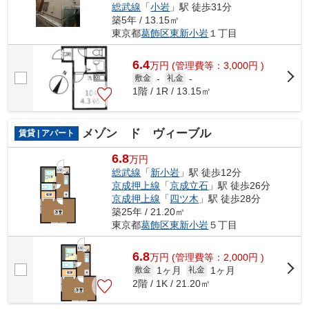
総武線
「
小岩
」駅 徒歩31分
築5年 / 13.15㎡
東京都
葛飾区
東新小岩
１丁目
6.4
万
円
(管理費等：3,000円 )
敷金
-
礼金
-
1階 / 1R / 13.15㎡
メゾン ド ヴィーブル
賃貸 | アパート
6.8
万円
総武線
「
新小岩
」駅 徒歩12分
京成押上線
「
京成立石
」駅 徒歩26分
京成押上線
「
四ツ木
」駅 徒歩28分
築25年 / 21.20㎡
東京都
葛飾区
東新小岩
５丁目
6.8
万
円
(管理費等：2,000円 )
1ヶ月
1ヶ月
敷金
礼金
2階 / 1K / 21.20㎡