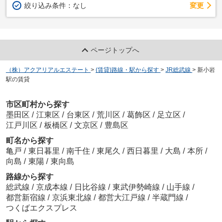
変更
絞り込み条件：
なし
ページトップへ
（株）アクアリアルエステート
>
(賃貸)路線・駅から探す
>
JR総武線
>
新小岩
駅の賃貸
市区町村から探す
墨田区
/
江東区
/
台東区
/
荒川区
/
葛飾区
/
足立区
/
江戸川区
/
板橋区
/
文京区
/
豊島区
町名から探す
亀戸
/
東日暮里
/
南千住
/
東尾久
/
西日暮里
/
大島
/
本所
/
向島
/
東陽
/
東向島
路線から探す
総武線
/
京成本線
/
日比谷線
/
東武伊勢崎線
/
山手線
/
都営新宿線
/
京浜東北線
/
都営大江戸線
/
半蔵門線
/
つくばエクスプレス