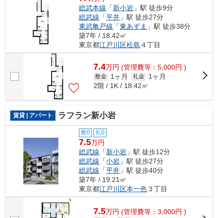
総武本線
「
新小岩
」駅 徒歩9分
総武線
「
平井
」駅 徒歩27分
東武亀戸線
「
東あずま
」駅 徒歩38分
築7年 / 18.42㎡
東京都
江戸川区
松島
４丁目
7.4
万
円
(管理費等：5,000円 )
1ヶ月
1ヶ月
敷金
礼金
2階 / 1K / 18.42㎡
ラフラン新小岩
賃貸 | アパート
敷0
礼0
7.5
万円
総武線
「
新小岩
」駅 徒歩12分
総武線
「
小岩
」駅 徒歩27分
総武線
「
平井
」駅 徒歩40分
築7年 / 19.21㎡
東京都
江戸川区
本一色
３丁目
7.5
万
円
(管理費等：3,000円 )