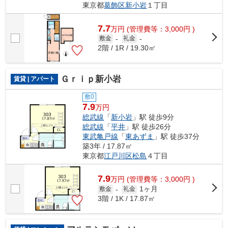
東京都
葛飾区
新小岩
１丁目
7.7
万
円
(管理費等：3,000円 )
敷金
-
礼金
-
2階 / 1R / 19.30㎡
Ｇｒｉｐ新小岩
賃貸 | アパート
敷0
7.9
万円
総武線
「
新小岩
」駅 徒歩9分
総武線
「
平井
」駅 徒歩26分
東武亀戸線
「
東あずま
」駅 徒歩37分
築3年 / 17.87㎡
東京都
江戸川区
松島
４丁目
7.9
万
円
(管理費等：3,000円 )
1ヶ月
敷金
-
礼金
3階 / 1K / 17.87㎡