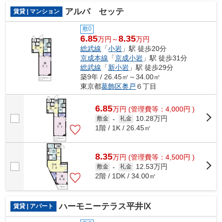
アルバ セッテ
賃貸 | マンション
敷0
6.85
8.35
万円～
万円
総武線
「
小岩
」駅 徒歩20分
京成本線
「
京成小岩
」駅 徒歩31分
総武線
「
新小岩
」駅 徒歩29分
築9年 / 26.45㎡～34.00㎡
東京都
葛飾区
奥戸
６丁目
6.85
万
円
(管理費等：4,000円 )
10.28万円
敷金
-
礼金
1階 / 1K / 26.45㎡
8.35
万
円
(管理費等：4,500円 )
12.53万円
敷金
-
礼金
2階 / 1DK / 34.00㎡
ハーモニーテラス平井Ⅸ
賃貸 | アパート