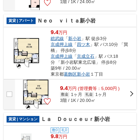
1階 / 1K / 24.00㎡
Ｎｅｏ ｖｉｔａ新小岩
賃貸 | アパート
9.4
万円
総武線
「
新小岩
」駅 徒歩3分
京成押上線
「
四ツ木
」駅 バス10分 「巽
橋」 停歩8分
京成押上線
「
京成立石
」駅 バス18
分 「新小岩駅東北広場」 停歩8分
築9年 / 20.00㎡
東京都
葛飾区
新小岩
１丁目
9.4
万
円
(管理費等：5,000円 )
1ヶ月
1ヶ月
敷金
礼金
3階 / 1K / 20.00㎡
Ｌａ Ｄｏｕｃｅｕｒ新小岩
賃貸 | マンション
敷0
礼0
9.8
万円