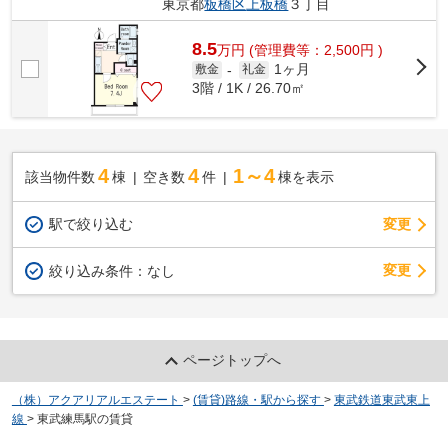
東京都
板橋区
上板橋
３丁目
8.5
万
円
(管理費等：2,500円 )
1ヶ月
敷金
-
礼金
3階 / 1K / 26.70㎡
4
4
1～4
該当物件数
棟
空き数
件
棟を表示
駅で絞り込む
変更
変更
絞り込み条件：
なし
ページトップへ
（株）アクアリアルエステート
>
(賃貸)路線・駅から探す
>
東武鉄道東武東上
線
>
東武練馬駅の賃貸