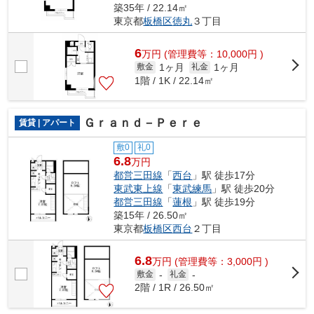
築35年 / 22.14㎡
東京都
板橋区
徳丸
３丁目
6
万
円
(管理費等：10,000円 )
1ヶ月
1ヶ月
敷金
礼金
1階 / 1K / 22.14㎡
Ｇｒａｎｄ－Ｐｅｒｅ
賃貸 | アパート
敷0
礼0
6.8
万円
都営三田線
「
西台
」駅 徒歩17分
東武東上線
「
東武練馬
」駅 徒歩20分
都営三田線
「
蓮根
」駅 徒歩19分
築15年 / 26.50㎡
東京都
板橋区
西台
２丁目
6.8
万
円
(管理費等：3,000円 )
敷金
-
礼金
-
2階 / 1R / 26.50㎡