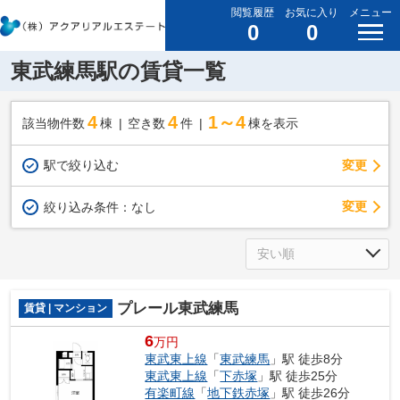
閲覧履歴
お気に入り
メニュー
0
0
東武練馬駅の賃貸一覧
4
4
1～4
該当物件数
棟
空き数
件
棟を表示
駅で絞り込む
変更
変更
絞り込み条件：
なし
プレール東武練馬
賃貸 | マンション
6
万円
東武東上線
「
東武練馬
」駅 徒歩8分
東武東上線
「
下赤塚
」駅 徒歩25分
有楽町線
「
地下鉄赤塚
」駅 徒歩26分