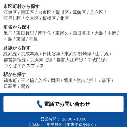
市区町村から探す
江東区
/
墨田区
/
台東区
/
荒川区
/
葛飾区
/
足立区
/
江戸川区
/
文京区
/
板橋区
/
北区
町名から探す
亀戸
/
東日暮里
/
南千住
/
東尾久
/
西日暮里
/
大島
/
本所
/
向島
/
東陽
/
竜泉
路線から探す
総武線
/
京成本線
/
日比谷線
/
東武伊勢崎線
/
山手線
/
都営新宿線
/
京浜東北線
/
都営大江戸線
/
半蔵門線
/
つくばエクスプレス
駅から探す
錦糸町
/
三ノ輪
/
入谷
/
両国
/
菊川
/
住吉
/
押上
/
森下
/
日暮里
/
鶯谷
電話でお問い合わせ
営業時間：
10:00～19:00
定休日：
年中無休（年末年始を除く）