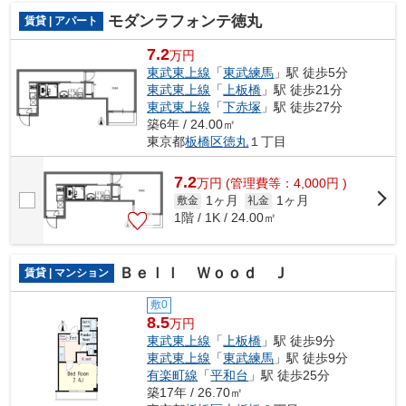
モダンラフォンテ徳丸
賃貸 | アパート
7.2
万円
東武東上線
「
東武練馬
」駅 徒歩5分
東武東上線
「
上板橋
」駅 徒歩21分
東武東上線
「
下赤塚
」駅 徒歩27分
築6年 / 24.00㎡
東京都
板橋区
徳丸
１丁目
7.2
万
円
(管理費等：4,000円 )
1ヶ月
1ヶ月
敷金
礼金
1階 / 1K / 24.00㎡
Ｂｅｌｌ Ｗｏｏｄ Ｊ
賃貸 | マンション
敷0
8.5
万円
東武東上線
「
上板橋
」駅 徒歩9分
東武東上線
「
東武練馬
」駅 徒歩9分
有楽町線
「
平和台
」駅 徒歩25分
築17年 / 26.70㎡