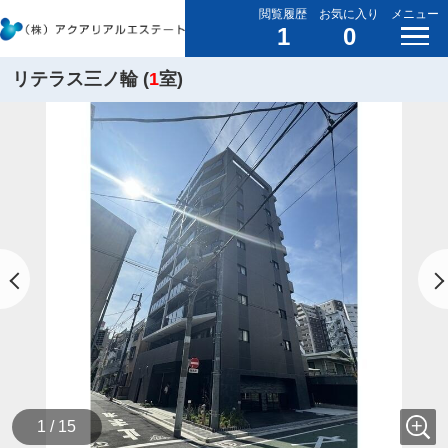
閲覧履歴
お気に入り
メニュー
1
0
リテラス三ノ輪 (
1
室)
1 / 15