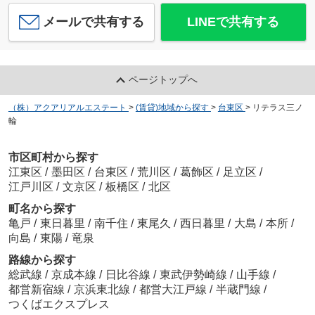
メールで共有する
LINEで共有する
ページトップへ
（株）アクアリアルエステート
>
(賃貸)地域から探す
>
台東区
>
リテラス三ノ
輪
市区町村から探す
江東区
/
墨田区
/
台東区
/
荒川区
/
葛飾区
/
足立区
/
江戸川区
/
文京区
/
板橋区
/
北区
町名から探す
亀戸
/
東日暮里
/
南千住
/
東尾久
/
西日暮里
/
大島
/
本所
/
向島
/
東陽
/
竜泉
路線から探す
総武線
/
京成本線
/
日比谷線
/
東武伊勢崎線
/
山手線
/
都営新宿線
/
京浜東北線
/
都営大江戸線
/
半蔵門線
/
つくばエクスプレス