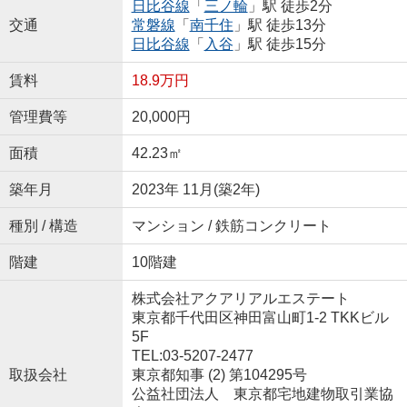
日比谷線
「
三ノ輪
」駅 徒歩2分
交通
常磐線
「
南千住
」駅 徒歩13分
日比谷線
「
入谷
」駅 徒歩15分
賃料
18.9万円
管理費等
20,000円
面積
42.23㎡
築年月
2023年 11月(築2年)
種別 / 構造
マンション / 鉄筋コンクリート
階建
10階建
株式会社アクアリアルエステート
東京都千代田区神田富山町1-2 TKKビル
5F
TEL:03-5207-2477
取扱会社
東京都知事 (2) 第104295号
公益社団法人 東京都宅地建物取引業協