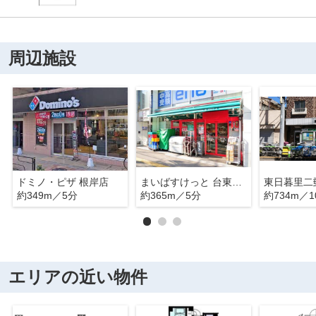
周辺施設
ドミノ・ピザ 根岸店
まいばすけっと 台東下谷3丁目店
東日暮里二
約349m／5分
約365m／5分
約734m／1
エリアの近い物件