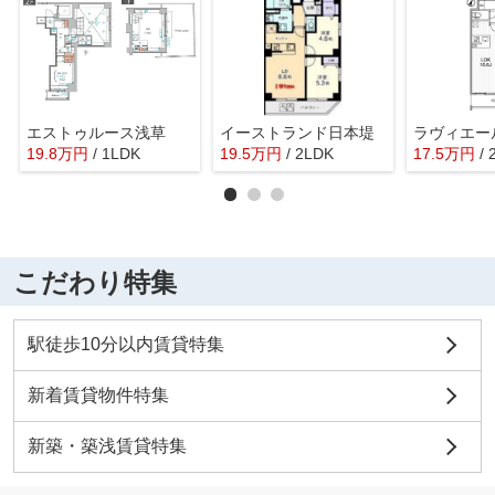
エストゥルース浅草
イーストランド日本堤
ラヴィエー
19.8
万
円
/ 1LDK
19.5
万
円
/ 2LDK
17.5
万
円
/
こだわり特集
駅徒歩10分以内賃貸特集
新着賃貸物件特集
新築・築浅賃貸特集