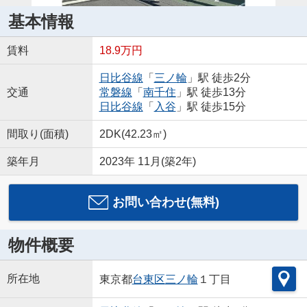
基本情報
賃料
18.9万円
日比谷線
「
三ノ輪
」駅 徒歩2分
交通
常磐線
「
南千住
」駅 徒歩13分
日比谷線
「
入谷
」駅 徒歩15分
間取り(面積)
2DK(42.23㎡)
築年月
2023年 11月(築2年)
お問い合わせ(無料)
物件概要
所在地
東京都
台東区
三ノ輪
１丁目