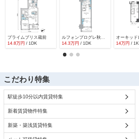
プライムブリス蔵前
ルフォンプログレ秋葉原ＥＡＳＴ
14.8
万
円
/ 1DK
14.3
万
円
/ 1DK
14
万
円
/ 1K
こだわり特集
駅徒歩10分以内賃貸特集
新着賃貸物件特集
新築・築浅賃貸特集