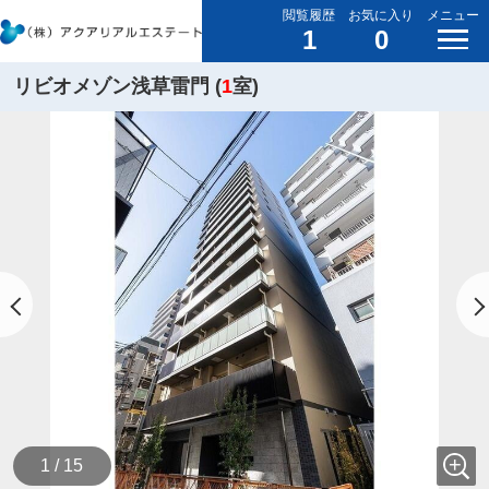
閲覧履歴
お気に入り
メニュー
1
0
リビオメゾン浅草雷門 (
1
室)
1 / 15