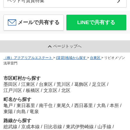
ペット可賃貸特集
メールで共有する
LINEで共有する
ページトップへ
（株）アクアリアルエステート
>
(賃貸)地域から探す
>
台東区
>
リビオメゾン
浅草雷門
市区町村から探す
墨田区
/
江東区
/
台東区
/
荒川区
/
葛飾区
/
足立区
/
江戸川区
/
板橋区
/
文京区
/
北区
町名から探す
亀戸
/
東日暮里
/
南千住
/
東尾久
/
西日暮里
/
大島
/
本所
/
東陽
/
向島
/
竜泉
路線から探す
総武線
/
京成本線
/
日比谷線
/
東武伊勢崎線
/
山手線
/