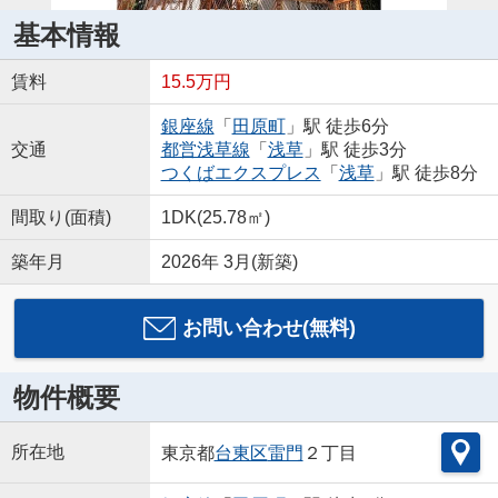
基本情報
賃料
15.5万円
銀座線
「
田原町
」駅 徒歩6分
交通
都営浅草線
「
浅草
」駅 徒歩3分
つくばエクスプレス
「
浅草
」駅 徒歩8分
間取り(面積)
1DK(25.78㎡)
築年月
2026年 3月(新築)
お問い合わせ(無料)
物件概要
所在地
東京都
台東区
雷門
２丁目