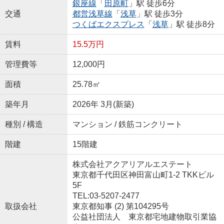
銀座線
「
田原町
」駅 徒歩6分
交通
都営浅草線
「
浅草
」駅 徒歩3分
つくばエクスプレス
「
浅草
」駅 徒歩8分
賃料
15.5万円
管理費等
12,000円
面積
25.78㎡
築年月
2026年 3月(新築)
種別 / 構造
マンション / 鉄筋コンクリート
階建
15階建
株式会社アクアリアルエステート
東京都千代田区神田富山町1-2 TKKビル
5F
TEL:03-5207-2477
取扱会社
東京都知事 (2) 第104295号
公益社団法人 東京都宅地建物取引業協