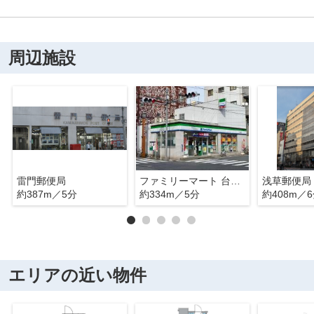
周辺施設
雷門郵便局
ファミリーマート 台東駒形一丁目店
浅草郵便局
約387m／5分
約334m／5分
約408m／
エリアの近い物件