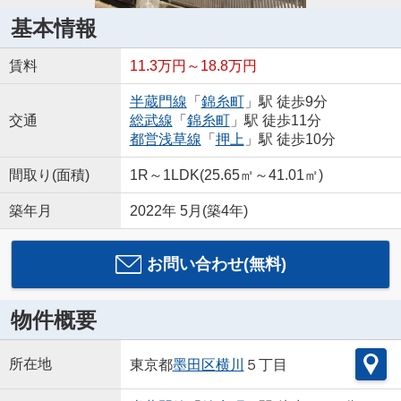
基本情報
賃料
11.3万円～18.8万円
半蔵門線
「
錦糸町
」駅 徒歩9分
交通
総武線
「
錦糸町
」駅 徒歩11分
都営浅草線
「
押上
」駅 徒歩10分
間取り(面積)
1R～1LDK(25.65㎡～41.01㎡)
築年月
2022年 5月(築4年)
お問い合わせ(無料)
物件概要
所在地
東京都
墨田区
横川
５丁目