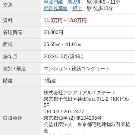
半蔵門線
「
錦糸町
」駅 徒歩9～11分
交通
都営浅草線
「
押上
」駅 徒歩10分
賃料
11.3万円～18.8万円
管理費等
20,000円
面積
25.65㎡～41.01㎡
築年月
2022年 5月(築4年)
種別 / 構造
マンション / 鉄筋コンクリート
階建
7階建
株式会社アクアリアルエステート
東京都千代田区神田富山町1-2 TKKビル
5F
TEL:03-5207-2477
取扱会社
東京都知事 (2) 第104295号
公益社団法人 東京都宅地建物取引業協
会