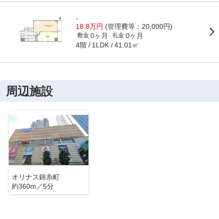
-
18.8万円
(管理費等：20,000円)
0ヶ月
0ヶ月
敷金
礼金
4階
41.01㎡
1LDK
周辺施設
オリナス錦糸町
約360m／5分