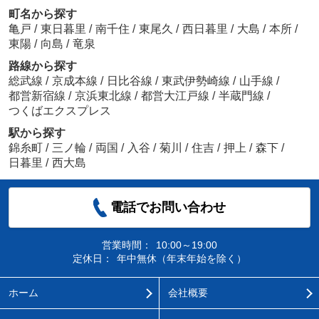
町名から探す
亀戸
/
東日暮里
/
南千住
/
東尾久
/
西日暮里
/
大島
/
本所
/
東陽
/
向島
/
竜泉
路線から探す
総武線
/
京成本線
/
日比谷線
/
東武伊勢崎線
/
山手線
/
都営新宿線
/
京浜東北線
/
都営大江戸線
/
半蔵門線
/
つくばエクスプレス
駅から探す
錦糸町
/
三ノ輪
/
両国
/
入谷
/
菊川
/
住吉
/
押上
/
森下
/
日暮里
/
西大島
電話でお問い合わせ
営業時間：
10:00～19:00
定休日：
年中無休（年末年始を除く）
ホーム
会社概要