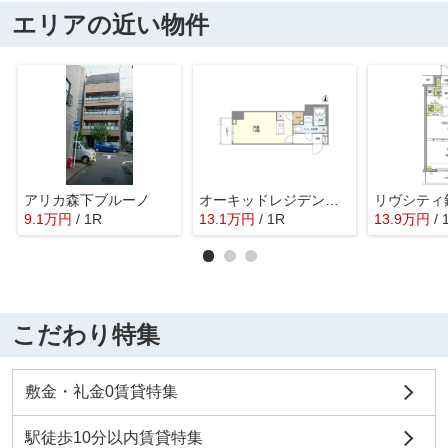
エリアの近い物件
アリカ森下ブルーノ
オーキッドレジデンス両国
9.1
万
円
/ 1R
13.1
万
円
/ 1R
13.9
万
円
/
こだわり特集
敷金・礼金0賃貸特集
駅徒歩10分以内賃貸特集