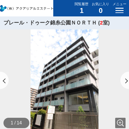
閲覧履歴
お気に入り
メニュー
1
0
プレール・ドゥーク錦糸公園ＮＯＲＴＨ (
2
室)
1 / 14