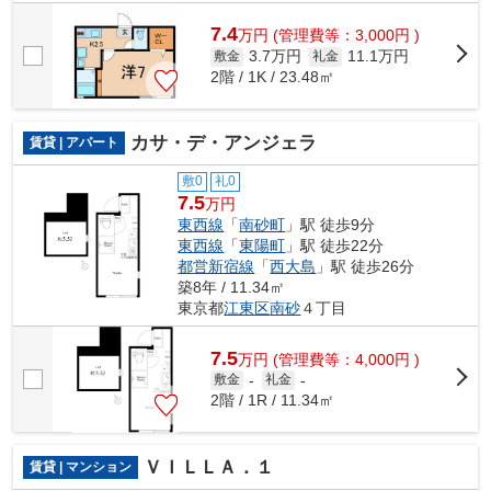
7.4
万
円
(管理費等：3,000円 )
3.7万円
11.1万円
敷金
礼金
2階 / 1K / 23.48㎡
カサ・デ・アンジェラ
賃貸 | アパート
敷0
礼0
7.5
万円
東西線
「
南砂町
」駅 徒歩9分
東西線
「
東陽町
」駅 徒歩22分
都営新宿線
「
西大島
」駅 徒歩26分
築8年 / 11.34㎡
東京都
江東区
南砂
４丁目
7.5
万
円
(管理費等：4,000円 )
敷金
-
礼金
-
2階 / 1R / 11.34㎡
ＶＩＬＬＡ．１
賃貸 | マンション