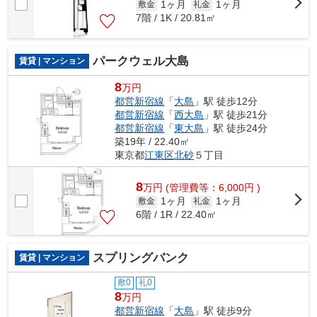
1ヶ月
1ヶ月
敷金
礼金
7階 / 1K / 20.81㎡
パークウェル大島
賃貸 | マンション
8
万円
都営新宿線
「
大島
」駅 徒歩12分
都営新宿線
「
西大島
」駅 徒歩21分
都営新宿線
「
東大島
」駅 徒歩24分
築19年 / 22.40㎡
東京都
江東区
北砂
５丁目
8
万
円
(管理費等：6,000円 )
1ヶ月
1ヶ月
敷金
礼金
6階 / 1R / 22.40㎡
スプリングバンク
賃貸 | マンション
敷0
礼0
8
万円
都営新宿線
「
大島
」駅 徒歩9分