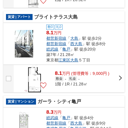
ブライトテラス大島
賃貸 | アパート
敷0
礼0
8.1
万円
都営新宿線
「
大島
」駅 徒歩2分
都営新宿線
「
西大島
」駅 徒歩8分
総武線
「
亀戸
」駅 徒歩20分
築7年 / 21.28㎡
東京都
江東区
大島
５丁目
8.1
万
円
(管理費等：9,000円 )
敷金
-
礼金
-
1階 / 1R / 21.28㎡
ガーラ・シティ亀戸
賃貸 | マンション
8.3
万円
総武線
「
亀戸
」駅 徒歩4分
都営新宿線
「
西大島
」駅 徒歩9分