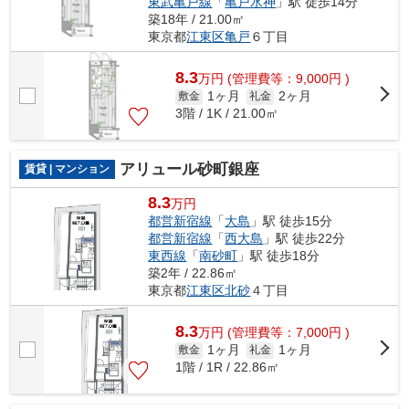
東武亀戸線
「
亀戸水神
」駅 徒歩14分
築18年 / 21.00㎡
東京都
江東区
亀戸
６丁目
8.3
万
円
(管理費等：9,000円 )
1ヶ月
2ヶ月
敷金
礼金
3階 / 1K / 21.00㎡
アリュール砂町銀座
賃貸 | マンション
8.3
万円
都営新宿線
「
大島
」駅 徒歩15分
都営新宿線
「
西大島
」駅 徒歩22分
東西線
「
南砂町
」駅 徒歩18分
築2年 / 22.86㎡
東京都
江東区
北砂
４丁目
8.3
万
円
(管理費等：7,000円 )
1ヶ月
1ヶ月
敷金
礼金
1階 / 1R / 22.86㎡