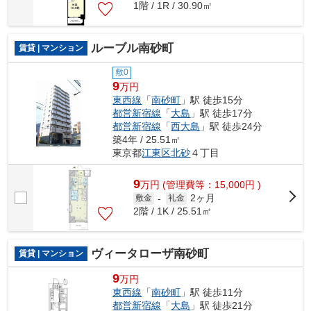
1階 / 1R / 30.90㎡
ルーブル南砂町
賃貸 | マンション
敷0
9
万円
東西線
「
南砂町
」駅 徒歩15分
都営新宿線
「
大島
」駅 徒歩17分
都営新宿線
「
西大島
」駅 徒歩24分
築4年 / 25.51㎡
東京都
江東区
北砂
４丁目
9
万
円
(管理費等：15,000円 )
2ヶ月
敷金
-
礼金
2階 / 1K / 25.51㎡
ヴィータローザ南砂町
賃貸 | マンション
9
万円
東西線
「
南砂町
」駅 徒歩11分
都営新宿線
「
大島
」駅 徒歩21分