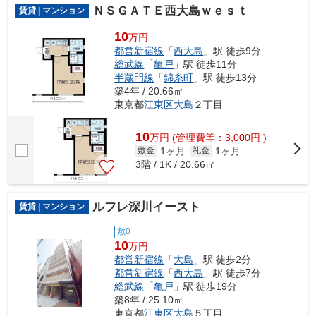
ＮＳＧＡＴＥ西大島ｗｅｓｔ
賃貸 | マンション
10
万円
都営新宿線
「
西大島
」駅 徒歩9分
総武線
「
亀戸
」駅 徒歩11分
半蔵門線
「
錦糸町
」駅 徒歩13分
築4年 / 20.66㎡
東京都
江東区
大島
２丁目
10
万
円
(管理費等：3,000円 )
1ヶ月
1ヶ月
敷金
礼金
3階 / 1K / 20.66㎡
ルフレ深川イースト
賃貸 | マンション
敷0
10
万円
都営新宿線
「
大島
」駅 徒歩2分
都営新宿線
「
西大島
」駅 徒歩7分
総武線
「
亀戸
」駅 徒歩19分
築8年 / 25.10㎡
東京都
江東区
大島
５丁目