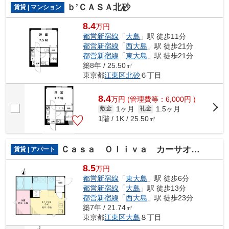
ｂ’ＣＡＳＡ北砂
賃貸 | マンション
8.4
万円
都営新宿線
「
大島
」駅 徒歩11分
都営新宿線
「
西大島
」駅 徒歩21分
都営新宿線
「
東大島
」駅 徒歩21分
築8年 / 25.50㎡
東京都
江東区
北砂
６丁目
8.4
万
円
(管理費等：6,000円 )
1ヶ月
1.5ヶ月
敷金
礼金
1階 / 1K / 25.50㎡
Ｃａｓａ Ｏｌｉｖａ カーサオリーヴァ
賃貸 | アパート
8.5
万円
都営新宿線
「
東大島
」駅 徒歩6分
都営新宿線
「
大島
」駅 徒歩13分
都営新宿線
「
西大島
」駅 徒歩23分
築7年 / 21.74㎡
東京都
江東区
大島
８丁目