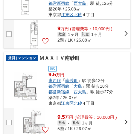
都営新宿線
「
西大島
」駅 徒歩25分
築20年 / 25.08㎡
東京都
江東区
北砂
４丁目
9
万
円
(管理費等：10,000円 )
1ヶ月
1ヶ月
敷金
礼金
2階 / 1K / 25.08㎡
ＭＡＸＩＶ南砂町
賃貸 | マンション
敷0
9.5
万円
東西線
「
南砂町
」駅 徒歩12分
都営新宿線
「
大島
」駅 徒歩18分
都営新宿線
「
西大島
」駅 徒歩27分
築2年 / 26.07㎡
東京都
江東区
北砂
４丁目
9.5
万
円
(管理費等：10,000円 )
1ヶ月
敷金
-
礼金
5階 / 1K / 26.07㎡