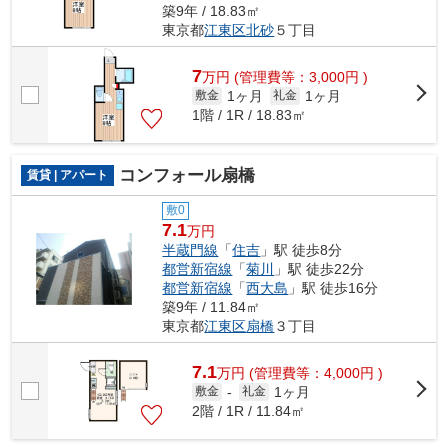
築9年 / 18.83㎡
東京都
江東区
北砂
５丁目
7
万
円
(管理費等：3,000円 )
1ヶ月
1ヶ月
敷金
礼金
1階 / 1R / 18.83㎡
コンフォール扇橋
賃貸 | アパート
敷0
7.1
万円
半蔵門線
「
住吉
」駅 徒歩8分
都営新宿線
「
菊川
」駅 徒歩22分
都営新宿線
「
西大島
」駅 徒歩16分
築9年 / 11.84㎡
東京都
江東区
扇橋
３丁目
7.1
万
円
(管理費等：4,000円 )
1ヶ月
敷金
-
礼金
2階 / 1R / 11.84㎡