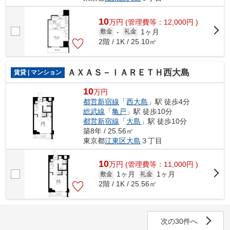
10
万
円
(管理費等：12,000円 )
1ヶ月
敷金
-
礼金
2階 / 1K / 25.10㎡
ＡＸＡＳ－ＩＡＲＥＴＨ西大島
賃貸 | マンション
10
万円
都営新宿線
「
西大島
」駅 徒歩4分
総武線
「
亀戸
」駅 徒歩10分
都営新宿線
「
大島
」駅 徒歩10分
築8年 / 25.56㎡
東京都
江東区
大島
３丁目
10
万
円
(管理費等：11,000円 )
1ヶ月
1ヶ月
敷金
礼金
2階 / 1K / 25.56㎡
次の30件へ