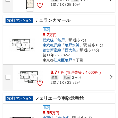
1階 / 1K / 25.10㎡
テュランカマール
賃貸 | マンション
敷0
8.7
万円
総武線
「
亀戸
」駅 徒歩2分
東武亀戸線
「
亀戸水神
」駅 徒歩13分
都営新宿線
「
西大島
」駅 徒歩14分
築11年 / 23.82㎡
東京都
江東区
亀戸
２丁目
8.7
万
円
(管理費等：4,000円 )
2ヶ月
敷金
-
礼金
2階 / 1K / 23.82㎡
フェリエーラ南砂弐番館
賃貸 | マンション
敷0
8.95
万円