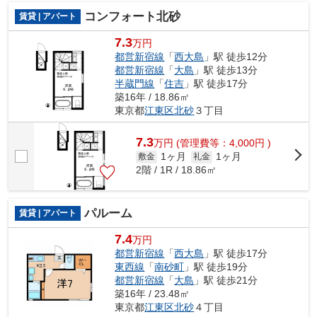
コンフォート北砂
賃貸 | アパート
7.3
万円
都営新宿線
「
西大島
」駅 徒歩12分
都営新宿線
「
大島
」駅 徒歩13分
半蔵門線
「
住吉
」駅 徒歩17分
築16年 / 18.86㎡
東京都
江東区
北砂
３丁目
7.3
万
円
(管理費等：4,000円 )
1ヶ月
1ヶ月
敷金
礼金
2階 / 1R / 18.86㎡
パルーム
賃貸 | アパート
7.4
万円
都営新宿線
「
西大島
」駅 徒歩17分
東西線
「
南砂町
」駅 徒歩19分
都営新宿線
「
大島
」駅 徒歩21分
築16年 / 23.48㎡
東京都
江東区
北砂
４丁目