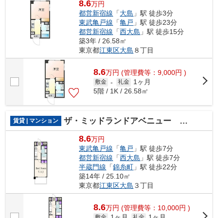
8.6
万円
都営新宿線
「
大島
」駅 徒歩3分
東武亀戸線
「
亀戸
」駅 徒歩23分
都営新宿線
「
西大島
」駅 徒歩15分
築3年 / 26.58㎡
東京都
江東区
大島
８丁目
8.6
万
円
(管理費等：9,000円 )
1ヶ月
敷金
-
礼金
5階 / 1K / 26.58㎡
ザ・ミッドランドアベニュー アイサイト
賃貸 | マンション
8.6
万円
東武亀戸線
「
亀戸
」駅 徒歩7分
都営新宿線
「
西大島
」駅 徒歩7分
半蔵門線
「
錦糸町
」駅 徒歩22分
築14年 / 25.10㎡
東京都
江東区
大島
３丁目
8.6
万
円
(管理費等：10,000円 )
1ヶ月
1ヶ月
敷金
礼金