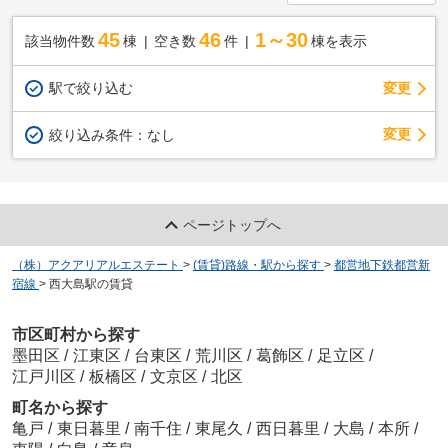
45
46
1～30
該当物件数
棟
空き数
件
棟を表示
駅で絞り込む
変更
変更
絞り込み条件：
なし
ページトップへ
（株）アクアリアルエステート
>
(賃貸)路線・駅から探す
>
都営地下鉄都営新
宿線
>
西大島駅の賃貸
市区町村から探す
墨田区
/
江東区
/
台東区
/
荒川区
/
葛飾区
/
足立区
/
江戸川区
/
板橋区
/
文京区
/
北区
町名から探す
亀戸
/
東日暮里
/
南千住
/
東尾久
/
西日暮里
/
大島
/
本所
/