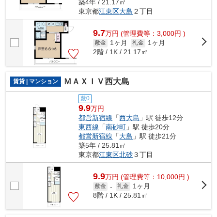
築4年 / 21.17㎡
東京都
江東区
大島
２丁目
9.7
万
円
(管理費等：3,000円 )
1ヶ月
1ヶ月
敷金
礼金
2階 / 1K / 21.17㎡
ＭＡＸＩＶ西大島
賃貸 | マンション
敷0
9.9
万円
都営新宿線
「
西大島
」駅 徒歩12分
東西線
「
南砂町
」駅 徒歩20分
都営新宿線
「
大島
」駅 徒歩21分
築5年 / 25.81㎡
東京都
江東区
北砂
３丁目
9.9
万
円
(管理費等：10,000円 )
1ヶ月
敷金
-
礼金
8階 / 1K / 25.81㎡