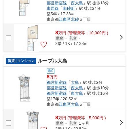
都営新宿線
「
西大島
」駅 徒歩18分
東西線
「
南砂町
」駅 徒歩24分
築5年 / 17.38㎡
東京都
江東区
北砂
５丁目
8
万
円
(管理費等：10,000円 )
敷金
-
礼金
-
3階 / 1K / 17.38㎡
ルーブル大島
賃貸 | マンション
敷0
8
万円
都営新宿線
「
大島
」駅 徒歩2分
都営新宿線
「
西大島
」駅 徒歩10分
都営新宿線
「
東大島
」駅 徒歩16分
築17年 / 20.52㎡
東京都
江東区
大島
５丁目
8
万
円
(管理費等：5,000円 )
1ヶ月
敷金
-
礼金
2階 / 1K / 20.52㎡