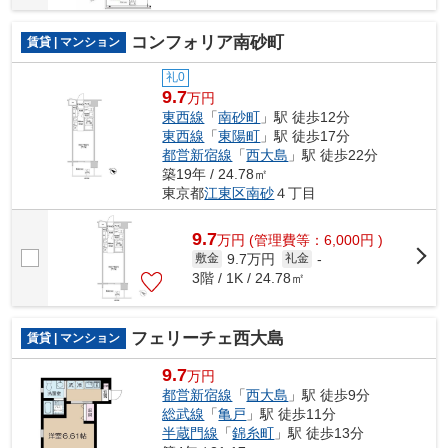
コンフォリア南砂町
賃貸 | マンション
礼0
9.7
万円
東西線
「
南砂町
」駅 徒歩12分
東西線
「
東陽町
」駅 徒歩17分
都営新宿線
「
西大島
」駅 徒歩22分
築19年 / 24.78㎡
東京都
江東区
南砂
４丁目
9.7
万
円
(管理費等：6,000円 )
9.7万円
敷金
礼金
-
3階 / 1K / 24.78㎡
フェリーチェ西大島
賃貸 | マンション
9.7
万円
都営新宿線
「
西大島
」駅 徒歩9分
総武線
「
亀戸
」駅 徒歩11分
半蔵門線
「
錦糸町
」駅 徒歩13分