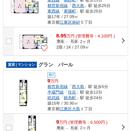
東西線
「
南砂町
」駅 徒歩13分
都営新宿線
「
西大島
」駅 徒歩25分
東西線
「
東陽町
」駅 徒歩25分
築17年 / 27.09㎡
東京都
江東区
南砂
５丁目
8.95
万
円
(管理費等：4,100円 )
2ヶ月
敷金
-
礼金
1階 / 1K / 27.09㎡
グラン パール
賃貸 | マンション
敷0
9
万円
都営新宿線
「
西大島
」駅 徒歩5分
半蔵門線
「
住吉
」駅 徒歩12分
総武線
「
錦糸町
」駅 徒歩24分
築15年 / 30.90㎡
東京都
江東区
大島
１丁目
9
万
円
(管理費等：6,500円 )
2ヶ月
敷金
-
礼金