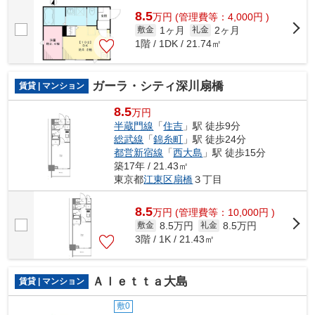
8.5
万
円
(管理費等：4,000円 )
1ヶ月
2ヶ月
敷金
礼金
1階 / 1DK / 21.74㎡
ガーラ・シティ深川扇橋
賃貸 | マンション
8.5
万円
半蔵門線
「
住吉
」駅 徒歩9分
総武線
「
錦糸町
」駅 徒歩24分
都営新宿線
「
西大島
」駅 徒歩15分
築17年 / 21.43㎡
東京都
江東区
扇橋
３丁目
8.5
万
円
(管理費等：10,000円 )
8.5万円
8.5万円
敷金
礼金
3階 / 1K / 21.43㎡
Ａｌｅｔｔａ大島
賃貸 | マンション
敷0