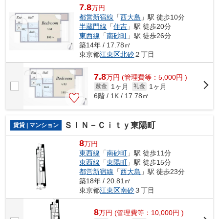
7.8
万円
都営新宿線
「
西大島
」駅 徒歩10分
半蔵門線
「
住吉
」駅 徒歩20分
東西線
「
南砂町
」駅 徒歩26分
築14年 / 17.78㎡
東京都
江東区
北砂
２丁目
7.8
万
円
(管理費等：5,000円 )
1ヶ月
1ヶ月
敷金
礼金
6階 / 1K / 17.78㎡
ＳＩＮ－Ｃｉｔｙ東陽町
賃貸 | マンション
8
万円
東西線
「
南砂町
」駅 徒歩11分
東西線
「
東陽町
」駅 徒歩15分
都営新宿線
「
西大島
」駅 徒歩23分
築18年 / 20.81㎡
東京都
江東区
南砂
３丁目
8
万
円
(管理費等：10,000円 )