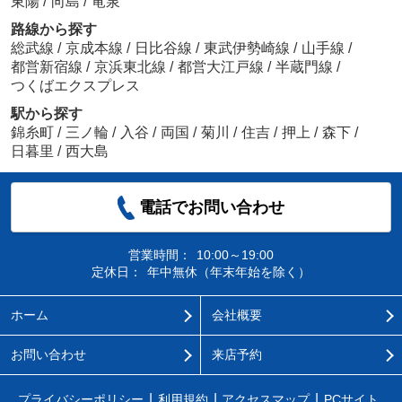
東陽
/
向島
/
竜泉
路線から探す
総武線
/
京成本線
/
日比谷線
/
東武伊勢崎線
/
山手線
/
都営新宿線
/
京浜東北線
/
都営大江戸線
/
半蔵門線
/
つくばエクスプレス
駅から探す
錦糸町
/
三ノ輪
/
入谷
/
両国
/
菊川
/
住吉
/
押上
/
森下
/
日暮里
/
西大島
電話でお問い合わせ
営業時間：
10:00～19:00
定休日：
年中無休（年末年始を除く）
ホーム
会社概要
お問い合わせ
来店予約
プライバシーポリシー
利用規約
アクセスマップ
PCサイト