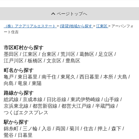
ページトップへ
（株）アクアリアルエステート
>
(賃貸)地域から探す
>
江東区
>
アーバンフォ
ート住吉
市区町村から探す
墨田区
/
江東区
/
台東区
/
荒川区
/
葛飾区
/
足立区
/
江戸川区
/
板橋区
/
文京区
/
豊島区
町名から探す
亀戸
/
東日暮里
/
南千住
/
東尾久
/
西日暮里
/
本所
/
大島
/
向島
/
竜泉
/
東陽
路線から探す
総武線
/
京成本線
/
日比谷線
/
東武伊勢崎線
/
山手線
/
京浜東北線
/
都営新宿線
/
都営大江戸線
/
半蔵門線
/
つくばエクスプレス
駅から探す
錦糸町
/
三ノ輪
/
入谷
/
両国
/
菊川
/
住吉
/
押上
/
森下
/
鶯谷
/
日暮里