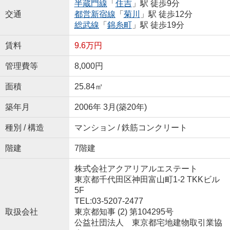
半蔵門線
「
住吉
」駅 徒歩9分
交通
都営新宿線
「
菊川
」駅 徒歩12分
総武線
「
錦糸町
」駅 徒歩19分
賃料
9.6万円
管理費等
8,000円
面積
25.84㎡
築年月
2006年 3月(築20年)
種別 / 構造
マンション / 鉄筋コンクリート
階建
7階建
株式会社アクアリアルエステート
東京都千代田区神田富山町1-2 TKKビル
5F
TEL:03-5207-2477
取扱会社
東京都知事 (2) 第104295号
公益社団法人 東京都宅地建物取引業協