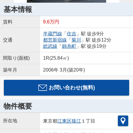
基本情報
賃料
9.6万円
半蔵門線
「
住吉
」駅 徒歩9分
交通
都営新宿線
「
菊川
」駅 徒歩12分
総武線
「
錦糸町
」駅 徒歩19分
間取り(面積)
1R(25.84㎡)
築年月
2006年 3月(築20年)
お問い合わせ(無料)
物件概要
所在地
東京都
江東区
猿江
１丁目