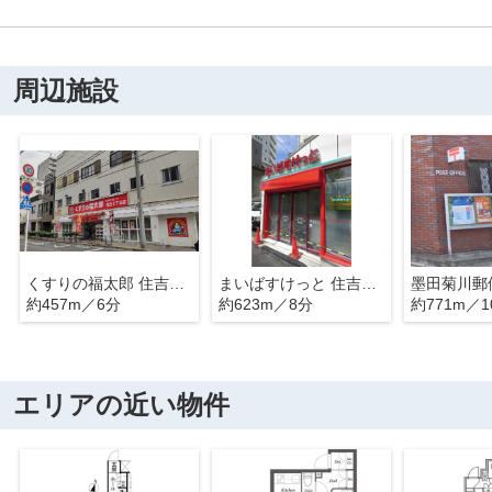
周辺施設
くすりの福太郎 住吉2丁目店
まいばすけっと 住吉駅西店
墨田菊川郵
約457m／6分
約623m／8分
約771m／1
エリアの近い物件