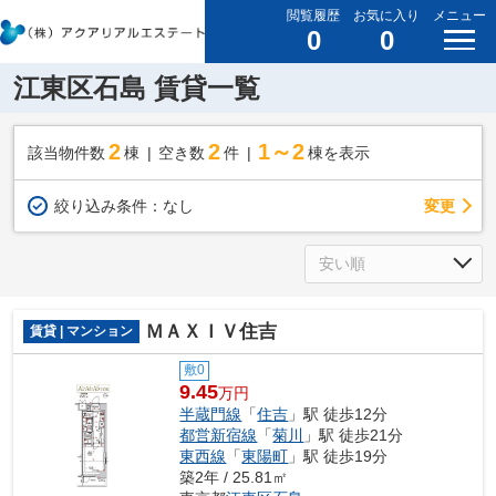
閲覧履歴
お気に入り
メニュー
0
0
江東区石島 賃貸一覧
2
2
1～2
該当物件数
棟
空き数
件
棟を表示
変更
絞り込み条件：
なし
ＭＡＸＩＶ住吉
賃貸 | マンション
敷0
9.45
万円
半蔵門線
「
住吉
」駅 徒歩12分
都営新宿線
「
菊川
」駅 徒歩21分
東西線
「
東陽町
」駅 徒歩19分
築2年 / 25.81㎡