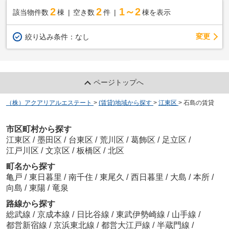
2
2
1～2
該当物件数
棟
空き数
件
棟を表示
変更
絞り込み条件：
なし
ページトップへ
（株）アクアリアルエステート
>
(賃貸)地域から探す
>
江東区
>
石島の賃貸
市区町村から探す
江東区
/
墨田区
/
台東区
/
荒川区
/
葛飾区
/
足立区
/
江戸川区
/
文京区
/
板橋区
/
北区
町名から探す
亀戸
/
東日暮里
/
南千住
/
東尾久
/
西日暮里
/
大島
/
本所
/
向島
/
東陽
/
竜泉
路線から探す
総武線
/
京成本線
/
日比谷線
/
東武伊勢崎線
/
山手線
/
都営新宿線
/
京浜東北線
/
都営大江戸線
/
半蔵門線
/