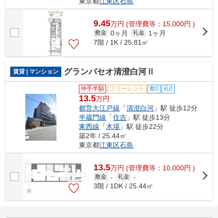
東京都
江東区
石島
9.45
万
円
(管理費等：15,000円 )
0ヶ月
1ヶ月
敷金
礼金
7階 / 1K / 25.81㎡
グランパセオ清澄白河Ⅱ
賃貸 | マンション
仲手半額
フリーレント
敷0
礼0
13.5
万円
都営大江戸線
「
清澄白河
」駅 徒歩12分
半蔵門線
「
住吉
」駅 徒歩13分
東西線
「
木場
」駅 徒歩22分
築2年 / 25.44㎡
東京都
江東区
石島
13.5
万
円
(管理費等：10,000円 )
敷金
-
礼金
-
3階 / 1DK / 25.44㎡